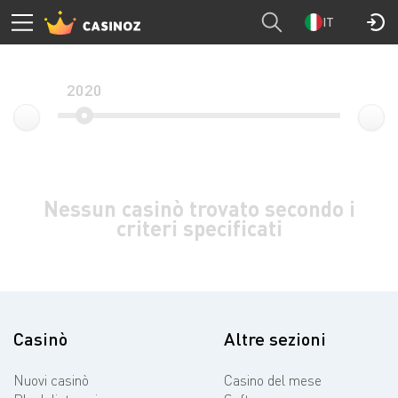
IT
2020
Casinò online del mese di Agosto 2026
Nessun casinò trovato secondo i
criteri specificati
Casinò
Altre sezioni
Nuovi casinò
Casino del mese