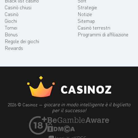
Black list casino
Soft
Casinò chiusi
Strategie
Casinò
Notizie
Giochi
Sitemap
Tornei
Casinò terrestri
Bonus
Programmi di affiliazione
Regole dei giochi
Rewards
giocare in modo intelligente è il biglietto
2026 © Casinoz —
per il successo!