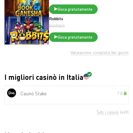
Gioca gratuitamente
Robbits
Quickspin
Gioca gratuitamente
Valutazione completa dei giochi
I migliori casinò in Italia
Casinò Stake
7.8
Tutti i casinò
(469)