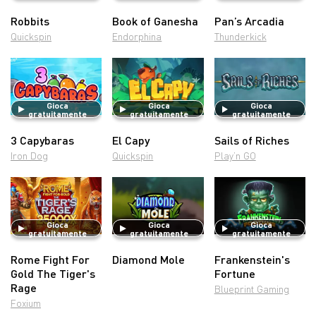
Robbits
Book of Ganesha
Pan’s Arcadia
Quickspin
Endorphina
Thunderkick
Gioca
Gioca
Gioca
gratuitamente
gratuitamente
gratuitamente
3 Capybaras
El Capy
Sails of Riches
Iron Dog
Quickspin
Play’n GO
Gioca
Gioca
Gioca
gratuitamente
gratuitamente
gratuitamente
Rome Fight For
Diamond Mole
Frankenstein's
Gold The Tiger's
Fortune
Rage
Blueprint Gaming
Foxium