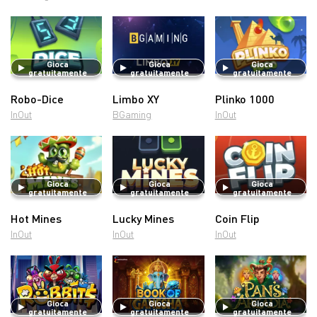
Gioca
Gioca
Gioca
gratuitamente
gratuitamente
gratuitamente
Robo-Dice
Limbo XY
Plinko 1000
InOut
BGaming
InOut
Gioca
Gioca
Gioca
gratuitamente
gratuitamente
gratuitamente
Hot Mines
Lucky Mines
Coin Flip
InOut
InOut
InOut
Gioca
Gioca
Gioca
gratuitamente
gratuitamente
gratuitamente