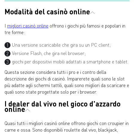
Modalità del casinò online
I
migliori casinò online
offrono i giochi più famosi e popolari in
tre forme:
Una versione scaricabile che gira su un PC client;
Versione Flash, che gira nel browser;
giochi per dispositivi mobili adattati a smartphone e tablet.
Questa sezione considera tutti i pro e i contro della
descrizione dei giochi di casinò. Imparerete quali sono le slot
più adatte agli schermi tattili, quali sono migliori da scaricare e
quali sono state progettate solo per i browser.
I dealer dal vivo nel gioco d'azzardo
online
Quasi tutti i migliori casinò online offrono giochi con croupier in
carne e ossa. Sono disponibili roulette dal vivo, blackjack,