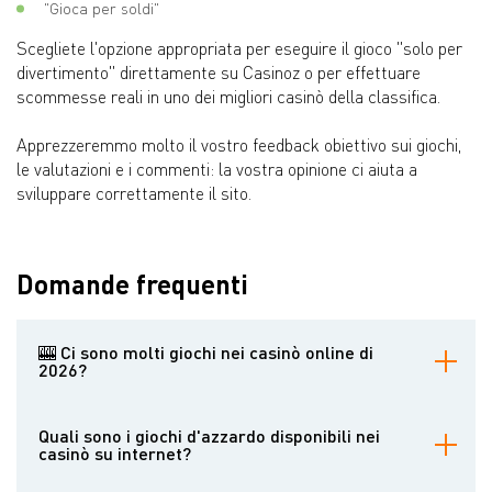
"Gioca per soldi"
Scegliete l'opzione appropriata per eseguire il gioco "solo per
divertimento" direttamente su Casinoz o per effettuare
scommesse reali in uno dei migliori casinò della classifica.
Apprezzeremmo molto il vostro feedback obiettivo sui giochi,
le valutazioni e i commenti: la vostra opinione ci aiuta a
sviluppare correttamente il sito.
Domande frequenti
🎰 Ci sono molti giochi nei casinò online di
2026?
I casinò online più famosi offrono migliaia di giochi di vari fornitori
di software. Nuove slot e altri giochi vengono rilasciati quasi ogni
Quali sono i giochi d'azzardo disponibili nei
giorno.
casinò su internet?