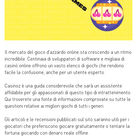
Il mercato del gioco d'azzardo online sta crescendo a un ritmo
incredibile. Centinaia di sviluppatori di software e migliaia di
casinò online offrono un vasto elenco di giochi che rendono
facile la confusione, anche per un utente esperto.
Casinoz è una guida considerevole che sarà un assistente
affidabile per gli appassionati di questo tipo di intrattenimento.
Qui troverete una fonte di informazioni comprovate su tutte le
questioni relative ai migliori giochi di tutti i generi.
Gli articoli e le recensioni pubblicati sul sito saranno utili per i
giocatori che preferiscono giocare gratuitamente o tentare la
fortuna giocando con denaro reale offline.