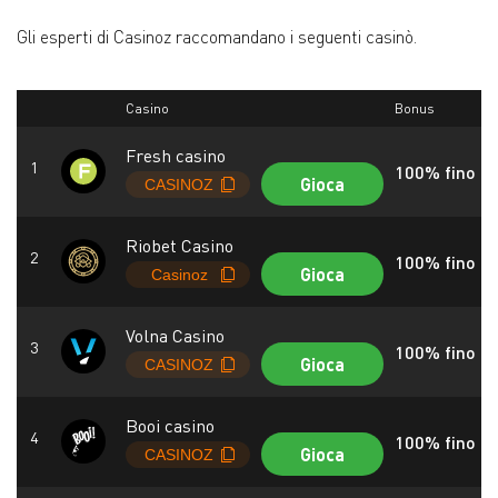
Gli esperti di Casinoz raccomandano i seguenti casinò.
Casino
Bonus
Fresh casino
100% fino a 
Gioca
Riobet Casino
100% fino a 
Gioca
Volna Casino
100% fino a 
Gioca
Booi casino
100% fino a 
Gioca