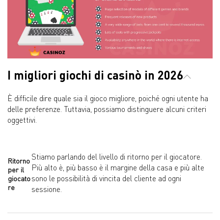
I migliori giochi di casinò in 2026
È difficile dire quale sia il gioco migliore, poiché ogni utente ha
delle preferenze. Tuttavia, possiamo distinguere alcuni criteri
oggettivi.
Stiamo parlando del livello di ritorno per il giocatore.
Ritorno
Più alto è, più basso è il margine della casa e più alte
per il
sono le possibilità di vincita del cliente ad ogni
giocato
re
sessione.