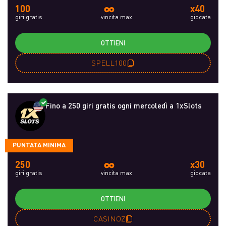
∞
100
x40
giri gratis
vincita max
giocata
OTTIENI
SPELL100
Fino a 250 giri gratis ogni mercoledì a 1xSlots
PUNTATA MINIMA
∞
250
x30
giri gratis
vincita max
giocata
OTTIENI
CASINOZ