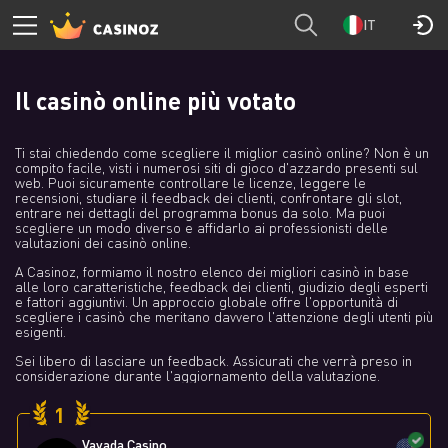
IT
Il casinò online più votato
Ti stai chiedendo come scegliere il miglior casinò online? Non è un
compito facile, visti i numerosi siti di gioco d'azzardo presenti sul
web. Puoi sicuramente controllare le licenze, leggere le
recensioni, studiare il feedback dei clienti, confrontare gli slot,
entrare nei dettagli del programma bonus da solo. Ma puoi
scegliere un modo diverso e affidarlo ai professionisti delle
valutazioni dei casinò online.
A Casinoz, formiamo il nostro elenco dei migliori casinò in base
alle loro caratteristiche, feedback dei clienti, giudizio degli esperti
e fattori aggiuntivi. Un approccio globale offre l'opportunità di
scegliere i casinò che meritano davvero l'attenzione degli utenti più
esigenti.
Sei libero di lasciare un feedback. Assicurati che verrà preso in
considerazione durante l'aggiornamento della valutazione.
1
Vavada Casino