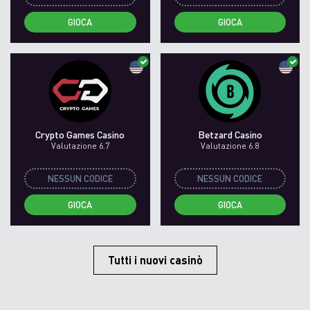
GIOCA
GIOCA
Crypto Games Casino
Betzard Casino
Valutazione 6.7
Valutazione 6.8
NESSUN CODICE
NESSUN CODICE
GIOCA
GIOCA
Tutti i nuovi casinò