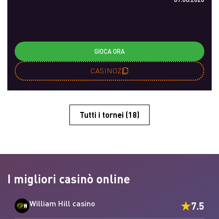
GIOCA ORA
CASINOZ
Tutti i tornei (18)
I migliori casinò online
William Hill casino
7.5