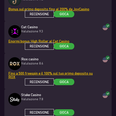
Bonus sul primo deposito fino al 200% da JoyCasino
RECENSIONE
GIOCA
Cat Casino
Valutazione 9.3
Enormi bonus High Roller al Cat Casino
RECENSIONE
GIOCA
Rox casino
Valutazione 8.6
Fino a 500 freespin e il 100% sul tuo primo deposito su
ROX
RECENSIONE
GIOCA
Stake Casino
Valutazione 7.8
RECENSIONE
GIOCA