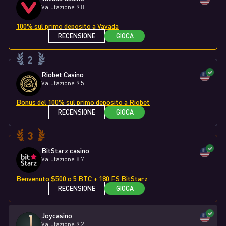
Valutazione 9.8
100% sul primo deposito a Vavada
RECENSIONE
GIOCA
2
Riobet Casino
Valutazione 9.5
Bonus del 100% sul primo deposito a Riobet
RECENSIONE
GIOCA
3
BitStarz casino
Valutazione 8.7
Benvenuto $500 o 5 BTC + 180 FS BitStarz
RECENSIONE
GIOCA
Joycasino
Valutazione 9.2