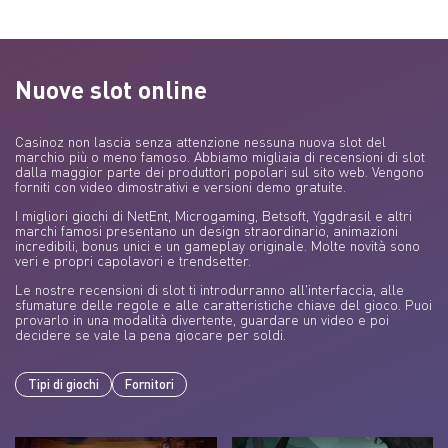
Nuove slot online
Casinoz non lascia senza attenzione nessuna nuova slot del
marchio più o meno famoso. Abbiamo migliaia di recensioni di slot
dalla maggior parte dei produttori popolari sul sito web. Vengono
forniti con video dimostrativi e versioni demo gratuite.
I migliori giochi di NetEnt, Microgaming, Betsoft, Yggdrasil e altri
marchi famosi presentano un design straordinario, animazioni
incredibili, bonus unici e un gameplay originale. Molte novità sono
veri e propri capolavori e trendsetter.
Le nostre recensioni di slot ti introdurranno all'interfaccia, alle
sfumature delle regole e alle caratteristiche chiave del gioco. Puoi
provarlo in una modalità divertente, guardare un video e poi
decidere se vale la pena giocare per soldi.
Tipi di giochi
Fornitori