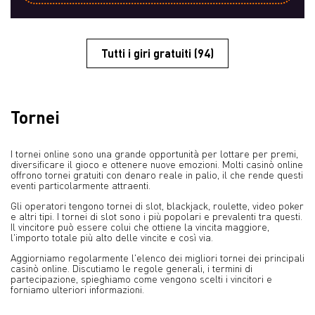
Tutti i giri gratuiti (94)
Tornei
I tornei online sono una grande opportunità per lottare per premi,
diversificare il gioco e ottenere nuove emozioni. Molti casinò online
offrono tornei gratuiti con denaro reale in palio, il che rende questi
eventi particolarmente attraenti.
Gli operatori tengono tornei di slot, blackjack, roulette, video poker
e altri tipi. I tornei di slot sono i più popolari e prevalenti tra questi.
Il vincitore può essere colui che ottiene la vincita maggiore,
l'importo totale più alto delle vincite e così via.
Aggiorniamo regolarmente l'elenco dei migliori tornei dei principali
casinò online. Discutiamo le regole generali, i termini di
partecipazione, spieghiamo come vengono scelti i vincitori e
forniamo ulteriori informazioni.