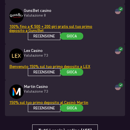
GunsBet casino
Valutazione 8
100% fino a € 500 + 200 giri gratis sul tuo primo
deposito a GunsBet
RECENSIONE
GIOCA
Lex Casino
Valutazione 7.3
Benvenuto 150% sul tuo primo deposito a LEX
RECENSIONE
GIOCA
Martin Casino
Valutazione 7.3
150% sul tuo primo deposito al Casinò Martin
RECENSIONE
GIOCA