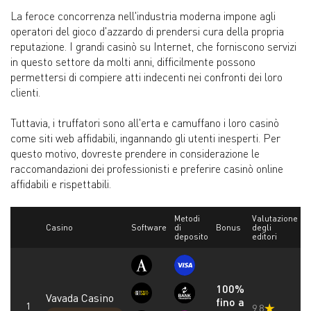
La feroce concorrenza nell'industria moderna impone agli
operatori del gioco d'azzardo di prendersi cura della propria
reputazione. I grandi casinò su Internet, che forniscono servizi
in questo settore da molti anni, difficilmente possono
permettersi di compiere atti indecenti nei confronti dei loro
clienti.
Tuttavia, i truffatori sono all'erta e camuffano i loro casinò
come siti web affidabili, ingannando gli utenti inesperti. Per
questo motivo, dovreste prendere in considerazione le
raccomandazioni dei professionisti e preferire casinò online
affidabili e rispettabili.
Metodi
Valutazione
Casino
Software
di
Bonus
degli
deposito
editori
100%
Vavada Casino
fino a
9.8