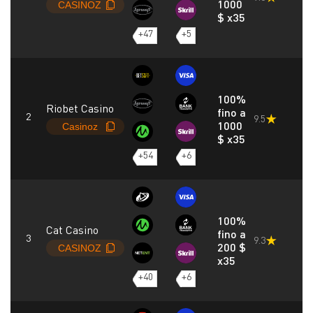
1000
$ x35
+47
+5
100%
Riobet Casino
fino a
9.5
1000
$ x35
+54
+6
100%
Cat Casino
fino a
9.3
200 $
x35
+40
+6