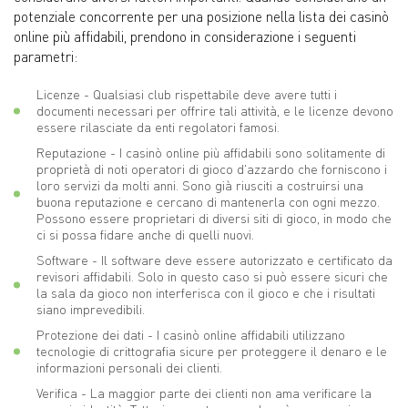
potenziale concorrente per una posizione nella lista dei casinò
online più affidabili, prendono in considerazione i seguenti
parametri:
Licenze - Qualsiasi club rispettabile deve avere tutti i
documenti necessari per offrire tali attività, e le licenze devono
essere rilasciate da enti regolatori famosi.
Reputazione - I casinò online più affidabili sono solitamente di
proprietà di noti operatori di gioco d'azzardo che forniscono i
loro servizi da molti anni. Sono già riusciti a costruirsi una
buona reputazione e cercano di mantenerla con ogni mezzo.
Possono essere proprietari di diversi siti di gioco, in modo che
ci si possa fidare anche di quelli nuovi.
Software - Il software deve essere autorizzato e certificato da
revisori affidabili. Solo in questo caso si può essere sicuri che
la sala da gioco non interferisca con il gioco e che i risultati
siano imprevedibili.
Protezione dei dati - I casinò online affidabili utilizzano
tecnologie di crittografia sicure per proteggere il denaro e le
informazioni personali dei clienti.
Verifica - La maggior parte dei clienti non ama verificare la