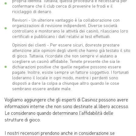
propria identità. Tuttavia, questa procedura è necessaria per
confermare che il club cerca di prevenire le frodi e il
riciclaggio di denaro.
Revisori - Un ulteriore vantaggio è la collaborazione con
organizzazioni di revisione indipendenti. Diverse società
controllano e monitorano le attività dei casinò, rilasciano loro
certificati e pubblicano i dati relativi ai test effettuati.
Opinioni dei clienti - Per essere sicuri, dovreste prestare
attenzione alle opinioni degli utenti che hanno già testato il sito
di gioco. Tuttavia, ricordate che non sempre vi aiutano a
scegliere un casinò affidabile. Tenete presente che sia le
dichiarazioni positive che quelle negative possono essere
pagate. Inoltre, esiste sempre un fattore soggettivo. I fortunati
loderanno il locale in ogni modo, mentre i perdenti sono
disposti a dare la colpa a chiunque altro quando le cose
sembrano essere andate male.
Vogliamo aggiungere che gli esperti di Casinoz possono avere
informazioni interne che non sono destinate al libero accesso.
Le considerano quando determinano l'affidabilità delle
strutture di gioco.
I nostri recensori prendono anche in considerazione se