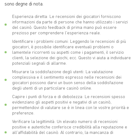
sono degne di nota.
Esperienza diretta: Le recensioni dei giocatori forniscono
informazioni da parte di persone che hanno utilizzato i servizi
del casinò. Questo feedback di prima mano può essere
prezioso per comprendere l'esperienza reale.
Identificare i problemi comuni: Leggendo le recensioni di più
giocatori, è possibile identificare eventuali problemi o
lamentele ricorrenti su aspetti come i pagamenti, il servizio
clienti, la selezione dei giochi, ecc. Questo vi aiuta a individuare
potenziali segnali di allarme.
Misurare la soddisfazione degli utenti: La valutazione
complessiva e il sentimento espresso nelle recensioni dei
giocatori possono darvi un buon senso della soddisfazione
degli utenti di un particolare casinò online.
Capire i punti di forza e di debolezza: Le recensioni spesso
evidenziano gli aspetti positivi e negativi di un casinò,
permettendovi di valutare se è in linea con le vostre priorità e
preferenze.
Verificare la legittimità: Un elevato numero di recensioni
positive e autentiche conferisce credibilità alla reputazione e
all'affidabilità del casinò. Al contrario, la mancanza di