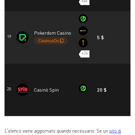
+44
Pokerdom Casino
5 $
+26
Casinò Spin
20 $
L'elenco viene aggiornato quando necessario. Se un
sito di