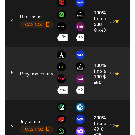
100%
Rox casino
fino a
8.6
300
€ x40
+56
+6
100%
fino a
Playamo casino
6.4
100 $
x50
+46
+6
200%
Joycasino
fino a
9.2
49 €
x25