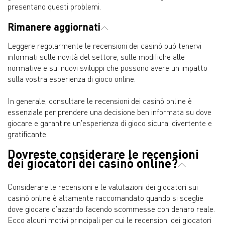
presentano questi problemi.
Rimanere aggiornati
Leggere regolarmente le recensioni dei casinò può tenervi
informati sulle novità del settore, sulle modifiche alle
normative e sui nuovi sviluppi che possono avere un impatto
sulla vostra esperienza di gioco online.
In generale, consultare le recensioni dei casinò online è
essenziale per prendere una decisione ben informata su dove
giocare e garantire un'esperienza di gioco sicura, divertente e
gratificante.
Dovreste considerare le recensioni
dei giocatori dei casinò online?
Considerare le recensioni e le valutazioni dei giocatori sui
casinò online è altamente raccomandato quando si sceglie
dove giocare d'azzardo facendo scommesse con denaro reale.
Ecco alcuni motivi principali per cui le recensioni dei giocatori