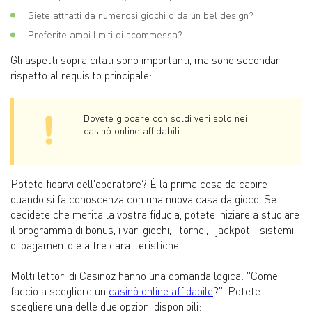
Siete attratti da numerosi giochi o da un bel design?
Preferite ampi limiti di scommessa?
Gli aspetti sopra citati sono importanti, ma sono secondari
rispetto al requisito principale:
Dovete giocare con soldi veri solo nei
casinò online affidabili.
Potete fidarvi dell'operatore? È la prima cosa da capire
quando si fa conoscenza con una nuova casa da gioco. Se
decidete che merita la vostra fiducia, potete iniziare a studiare
il programma di bonus, i vari giochi, i tornei, i jackpot, i sistemi
di pagamento e altre caratteristiche.
Molti lettori di Casinoz hanno una domanda logica: "Come
faccio a scegliere un
casinò online affidabile
?". Potete
scegliere una delle due opzioni disponibili: