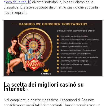
gioco della top 10
diventa inaffidabile, lo escludiamo dalla
classifica. È stato sostituito da un altro casinò che soddisfa i
nostri requisiti.
La scelta dei migliori casinò su
Internet
Nel compilare le nostre classifiche, i recensori di Casinoz
considerano diversi fattori importanti. Quando considerano un