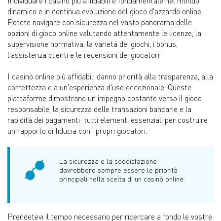
Individuare i casinò più affidabili è fondamentale nel mondo
dinamico e in continua evoluzione del gioco d'azzardo online.
Potete navigare con sicurezza nel vasto panorama delle
opzioni di gioco online valutando attentamente le licenze, la
supervisione normativa, la varietà dei giochi, i bonus,
l'assistenza clienti e le recensioni dei giocatori.
I casinò online più affidabili danno priorità alla trasparenza, alla
correttezza e a un'esperienza d'uso eccezionale. Queste
piattaforme dimostrano un impegno costante verso il gioco
responsabile, la sicurezza delle transazioni bancarie e la
rapidità dei pagamenti: tutti elementi essenziali per costruire
un rapporto di fiducia con i propri giocatori.
La sicurezza e la soddisfazione
dovrebbero sempre essere le priorità
principali nella scelta di un casinò online.
Prendetevi il tempo necessario per ricercare a fondo le vostre