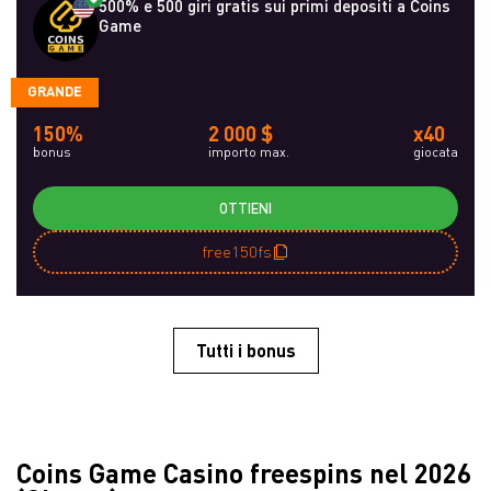
500% e 500 giri gratis sui primi depositi a Coins
Game
GRANDE
150%
2 000 $
x40
bonus
importo max.
giocata
OTTIENI
free150fs
Tutti i bonus
Coins Game Casino freespins nel 2026