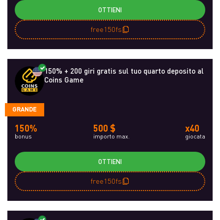
OTTIENI
free150fs
150% + 200 giri gratis sul tuo quarto deposito al
Coins Game
GRANDE
150%
500 $
x40
bonus
importo max.
giocata
OTTIENI
free150fs