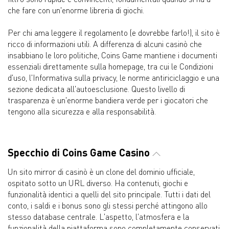
che fare con un'enorme libreria di giochi.
Per chi ama leggere il regolamento (e dovrebbe farlo!), il sito è
ricco di informazioni utili. A differenza di alcuni casinò che
insabbiano le loro politiche, Coins Game mantiene i documenti
essenziali direttamente sulla homepage, tra cui le Condizioni
d'uso, l'Informativa sulla privacy, le norme antiriciclaggio e una
sezione dedicata all'autoesclusione. Questo livello di
trasparenza è un'enorme bandiera verde per i giocatori che
tengono alla sicurezza e alla responsabilità.
Specchio di Coins Game Casino
Un sito mirror di casinò è un clone del dominio ufficiale,
ospitato sotto un URL diverso. Ha contenuti, giochi e
funzionalità identici a quelli del sito principale. Tutti i dati del
conto, i saldi e i bonus sono gli stessi perché attingono allo
stesso database centrale. L'aspetto, l'atmosfera e la
funzionalità della piattaforma sono completamente conservati.