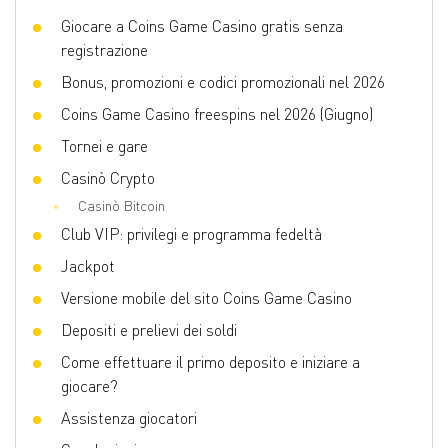
Island of Anjouan, Union of Comoros
Giocare a Coins Game Casino gratis senza
registrazione
Credito scommesse giochi
Bonus, promozioni e codici promozionali nel 2026
Coins Game Casino freespins nel 2026 (Giugno)
Slot (potrebbero applicarsi eccezioni)
100%
Tornei e gare
Casinò Crypto
Casinò Bitcoin
Club VIP: privilegi e programma fedeltà
Jackpot
Versione mobile del sito Coins Game Casino
Depositi e prelievi dei soldi
Come effettuare il primo deposito e iniziare a
giocare?
Assistenza giocatori