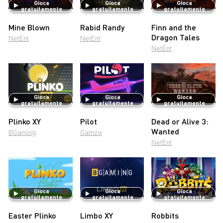
Gioca
Gioca
Gioca
gratuitamente
gratuitamente
gratuitamente
Mine Blown
Rabid Randy
Finn and the
Dragon Tales
NetEnt
NetEnt
NetEnt
Gioca
Gioca
Gioca
gratuitamente
gratuitamente
gratuitamente
Plinko XY
Pilot
Dead or Alive 3:
Wanted
BGaming
Gamzix
NetEnt
Gioca
Gioca
Gioca
gratuitamente
gratuitamente
gratuitamente
Easter Plinko
Limbo XY
Robbits