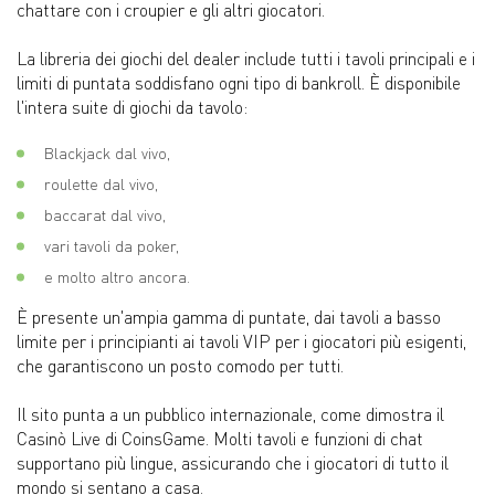
chattare con i croupier e gli altri giocatori.
La libreria dei giochi del dealer include tutti i tavoli principali e i
limiti di puntata soddisfano ogni tipo di bankroll. È disponibile
l'intera suite di giochi da tavolo:
Blackjack dal vivo,
roulette dal vivo,
baccarat dal vivo,
vari tavoli da poker,
e molto altro ancora.
È presente un'ampia gamma di puntate, dai tavoli a basso
limite per i principianti ai tavoli VIP per i giocatori più esigenti,
che garantiscono un posto comodo per tutti.
Il sito punta a un pubblico internazionale, come dimostra il
Casinò Live di CoinsGame. Molti tavoli e funzioni di chat
supportano più lingue, assicurando che i giocatori di tutto il
mondo si sentano a casa.