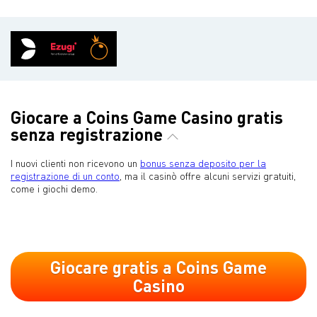
Giocare a Coins Game Casino gratis
senza registrazione
I nuovi clienti non ricevono un
bonus senza deposito per la
registrazione di un conto
, ma il casinò offre alcuni servizi gratuiti,
come i giochi demo.
Giocare gratis a Coins Game
Casino