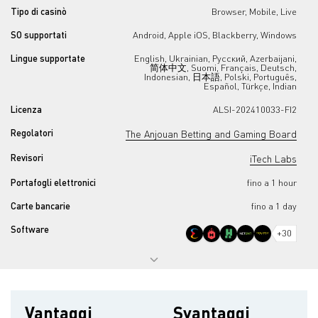
Tipo di casinò
Browser, Mobile, Live
SO supportati
Android, Apple iOS, Blackberry, Windows
Lingue supportate
English, Ukrainian, Русский, Azerbaijani,
简体中文, Suomi, Français, Deutsch,
Indonesian, 日本語, Polski, Português,
Español, Türkçe, Indian
Licenza
ALSI-202410033-FI2
Regolatori
The Anjouan Betting and Gaming Board
Revisori
iTech Labs
Portafogli elettronici
fino a 1 hour
Carte bancarie
fino a 1 day
Software
+30
Piattaforme live
Non consentito nei paesi
Antille,
Samoa Americane,
Australia,
Aruba,
Repubblica Centrafricana,
Spagna,
Vantaggi
Svantaggi
Francia,
Regno Unito,
Iraq,
Iran,