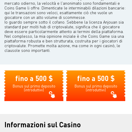
mercato odierno, la velocità e l'anonimato sono fondamentali e
Coins Game li offre. Dimenticate le interminabili dilazioni bancarie:
qui le transazioni sono veloci, esattamente ciò che vuole un
giocatore con un alto volume di scommesse.
Io guardo sempre sotto il cofano. Sebbene la licenza Anjouan sia
standard per molti hub di criptovalute, significa che il giocatore
deve essere particolarmente attento ai termini della piattaforma.
Nel complesso, la mia opinione iniziale è che Coins Game sia una
piattaforma robusta e ben strutturata, costruita per i giocatori di
criptovalute. Promette molta azione, ma come in ogni casinò, le
clausole sono importanti.
fino a 500 $
fino a 500 $
Bonus sul primo deposito
Bonus sul primo deposito
(introduttivi)
(introduttivi)
Informazioni sul Casino