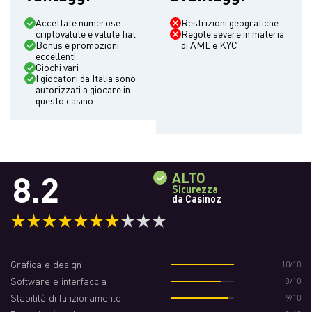
Paesi Bassi,
Isole minori degli Stati Uniti,
Stati Uniti
Accettate numerose
Restrizioni geografiche
criptovalute e valute fiat
Regole severe in materia
Data di fondazione
2025
Bonus e promozioni
di AML e KYC
eccellenti
Regole attuali
Cronologia delle versioni
Giochi vari
I giocatori da Italia sono
autorizzati a giocare in
questo casino
Opzioni di pagamento
Valute supportate
USD, EUR, RUB, AUD, AZN, ARS, BRL, INR,
KZT, CAD, CNY, MXN, PLN, UZS, UAH, ZAR,
JPY, MYR, COP, CLP, IDR, TRY
8.2
ALTO
Criptovalute supportate
BTC, ETH, XRP, LTC, BCH, BNB, USDT, TRX,
Sicurezza
DOGE, USDC
da Casinoz
Metodi di deposito
+3
Metodi di prelievo
Grafica e design
10/10
Cripto (deposito/prelievo)
+4
Software e interfaccia
8/10
Stabilità di funzionamento
9/10
Importo minimo di deposito
5 $