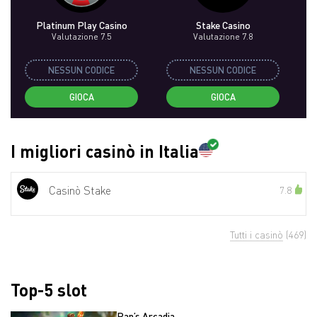
Platinum Play Casino
Stake Casino
Valutazione 7.5
Valutazione 7.8
NESSUN CODICE
NESSUN CODICE
GIOCA
GIOCA
I migliori casinò in Italia
Casinò Stake
7.8
Tutti i casinò
(469)
Top-5 slot
Pan’s Arcadia