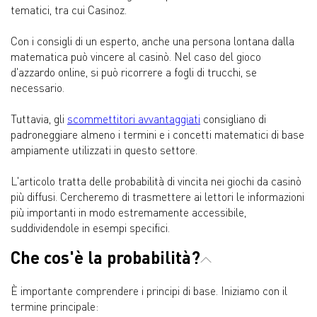
tematici, tra cui Casinoz.
Con i consigli di un esperto, anche una persona lontana dalla
matematica può vincere al casinò. Nel caso del gioco
d'azzardo online, si può ricorrere a fogli di trucchi, se
necessario.
Tuttavia, gli
scommettitori avvantaggiati
consigliano di
padroneggiare almeno i termini e i concetti matematici di base
ampiamente utilizzati in questo settore.
L'articolo tratta delle probabilità di vincita nei giochi da casinò
più diffusi. Cercheremo di trasmettere ai lettori le informazioni
più importanti in modo estremamente accessibile,
suddividendole in esempi specifici.
Che cos'è la probabilità?
È importante comprendere i principi di base. Iniziamo con il
termine principale: