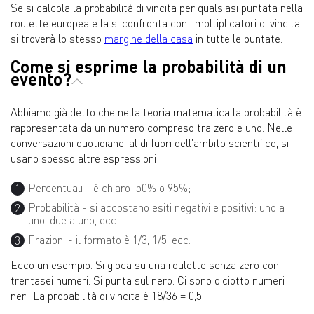
Se si calcola la probabilità di vincita per qualsiasi puntata nella
roulette europea e la si confronta con i moltiplicatori di vincita,
si troverà lo stesso
margine della casa
in tutte le puntate.
Come si esprime la probabilità di un
evento?
Abbiamo già detto che nella teoria matematica la probabilità è
rappresentata da un numero compreso tra zero e uno. Nelle
conversazioni quotidiane, al di fuori dell'ambito scientifico, si
usano spesso altre espressioni:
Percentuali - è chiaro: 50% o 95%;
Probabilità - si accostano esiti negativi e positivi: uno a
uno, due a uno, ecc;
Frazioni - il formato è 1/3, 1/5, ecc.
Ecco un esempio. Si gioca su una roulette senza zero con
trentasei numeri. Si punta sul nero. Ci sono diciotto numeri
neri. La probabilità di vincita è 18/36 = 0,5.