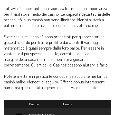
Tuttavia, è importante non sopravvalutare la sua importanza
per il visitatore medio dei casinò. Le capacità della teoria delle
probabilità in un casinò non sono illimitate. Non vi aiuterà a
battere la roulette o a vincere contro una slot machine.
Siate realistici. I casinò sono progettati per gli operatori del
gioco d'azzardo per trarre profitto dai clienti. Il vantaggio
matematico è quasi sempre dalla loro parte. Per essere in
vantaggio il più spesso possibile, cercate giochi con un
margine della casa minimo e imparate a giocarli
correttamente. Gli articoli di Casinoz possono aiutarvi a farlo.
Potete mettere in pratica le conoscenze acquisite nei famosi
casinò online elencati di seguito. Offrono bonus interessanti,
numerosi giochi di tutti i generi e un servizio eccellente.
Casino
Bonus