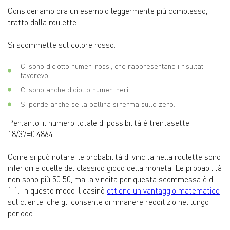
Consideriamo ora un esempio leggermente più complesso,
tratto dalla roulette.
Si scommette sul colore rosso.
Ci sono diciotto numeri rossi, che rappresentano i risultati
favorevoli.
Ci sono anche diciotto numeri neri.
Si perde anche se la pallina si ferma sullo zero.
Pertanto, il numero totale di possibilità è trentasette.
18/37=0.4864.
Come si può notare, le probabilità di vincita nella roulette sono
inferiori a quelle del classico gioco della moneta. Le probabilità
non sono più 50:50, ma la vincita per questa scommessa è di
1:1. In questo modo il casinò
ottiene un vantaggio matematico
sul cliente, che gli consente di rimanere redditizio nel lungo
periodo.