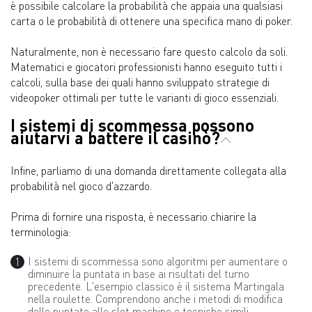
è possibile calcolare la probabilità che appaia una qualsiasi
carta o le probabilità di ottenere una specifica mano di poker.
Naturalmente, non è necessario fare questo calcolo da soli.
Matematici e giocatori professionisti hanno eseguito tutti i
calcoli, sulla base dei quali hanno sviluppato strategie di
videopoker ottimali per tutte le varianti di gioco essenziali.
I sistemi di scommessa possono
aiutarvi a battere il casinò?
Infine, parliamo di una domanda direttamente collegata alla
probabilità nel gioco d'azzardo.
Prima di fornire una risposta, è necessario chiarire la
terminologia:
I sistemi di scommessa sono algoritmi per aumentare o
diminuire la puntata in base ai risultati del turno
precedente. L'esempio classico è il sistema Martingala
nella roulette. Comprendono anche i metodi di modifica
delle puntate alle slot machine e tecniche simili.