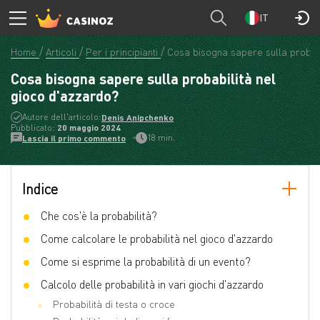
IT
Home
Articoli
Per i principianti
Cosa bisogna sapere sulla probabi
Cosa bisogna sapere sulla probabilità nel
gioco d'azzardo?
Autore dell'articolo:
Denis Anipchenko
Pubblicato:
20 maggio 2024
18 min.
Lascia il primo commento
Indice
Che cos'è la probabilità?
Come calcolare le probabilità nel gioco d'azzardo
Come si esprime la probabilità di un evento?
Calcolo delle probabilità in vari giochi d'azzardo
Probabilità di testa o croce