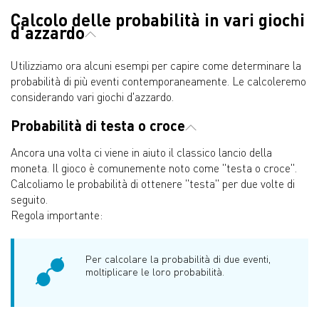
Calcolo delle probabilità in vari giochi
d'azzardo
Utilizziamo ora alcuni esempi per capire come determinare la
probabilità di più eventi contemporaneamente. Le calcoleremo
considerando vari giochi d'azzardo.
Probabilità di testa o croce
Ancora una volta ci viene in aiuto il classico lancio della
moneta. Il gioco è comunemente noto come "testa o croce".
Calcoliamo le probabilità di ottenere "testa" per due volte di
seguito.
Regola importante:
Per calcolare la probabilità di due eventi,
moltiplicare le loro probabilità.