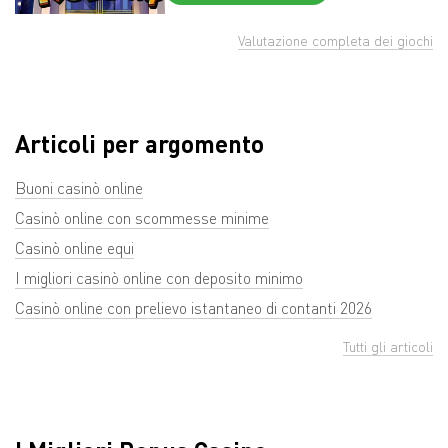
Valutazione completa dei giochi
Articoli per argomento
Buoni casinò online
Casinò online con scommesse minime
Casinò online equi
I migliori casinò online con deposito minimo
Casinò online con prelievo istantaneo di contanti 2026
Tutti gli articoli