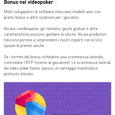
Bonus nei videopoker
Molti sviluppatori di software rilasciano modelli unici con
premi, bonus e altre sorprese per i giocatori.
Alcune combinazioni, giri tematici, giochi gratuiti e altre
caratteristiche possono gonfiare le vincite. Alcuni produttori
riescono persino a sorprendere i nostri esperti con le loro
opzioni di premio uniche.
Se i termini del bonus richiedono una scommessa laterale,
controllate l'RTP (ritorno al giocatore). Le scommesse laterali
dei video poker hanno spesso un vantaggio matematico
piuttosto elevato.