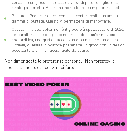
cercando un gioco unico, assicuratevi di poter scegliere la
strategia perfetta. Altrimenti, non otterrete i migliori risultati.
Puntate - Preferite giochi con limiti confortevoli e un'ampia
gamma di puntate. Questo vi permetterà di manovrare.
Qualità - Il video poker non è il gioco più spettacolare di 2026.
Le caratteristiche del gioco non richiedono un'animazione
sbalorditiva, una grafica accattivante o un suono fantastico.
Tuttavia, qualsiasi giocatore preferisce un gioco con un design
eccellente e un'interfaccia facile da usare.
Non dimenticate le preferenze personali. Non forzatevi a
giocare se non siete convinti di farlo.