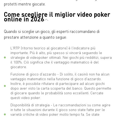
protetti mentre giocate.
Come scegliere il miglior video poker
online in 2026
Quando si sceglie un gioco, gli esperti raccomandano di
prestare attenzione a quanto segue:
L'RTP (ritorno teorico al giocatore) è l'indicatore più
importante. Più è alto, più spesso si vincerà seguendo le
strategie di videopoker ottimali. Nei giochi più redditizi, supera
il 100%. Ciò significa che il vantaggio matematico è del
giocatore.
Funzione di gioco d'azzardo - Di solito, il casinò non ha alcun
vantaggio matematico nella funzione di gioco d'azzardo.
Inoltre, è possibile rifiutare di partecipare ad alcuni giochi
dopo aver visto la carta scoperta del banco. Questo permette
di giocare quando le probabilità sono eccellenti. Cercate
questi video poker.
Disponibilità di strategia - Le raccomandazioni su come agire
in tutte le situazioni durante il gioco sono state fatte per le
varietà critiche di video poker molto tempo fa. Se state