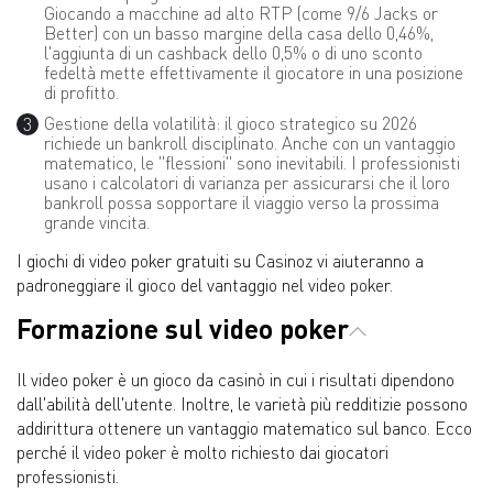
Giocando a macchine ad alto RTP (come 9/6 Jacks or
Better) con un basso margine della casa dello 0,46%,
l'aggiunta di un cashback dello 0,5% o di uno sconto
fedeltà mette effettivamente il giocatore in una posizione
di profitto.
Gestione della volatilità: il gioco strategico su 2026
richiede un bankroll disciplinato. Anche con un vantaggio
matematico, le "flessioni" sono inevitabili. I professionisti
usano i calcolatori di varianza per assicurarsi che il loro
bankroll possa sopportare il viaggio verso la prossima
grande vincita.
I giochi di video poker gratuiti su Casinoz vi aiuteranno a
padroneggiare il gioco del vantaggio nel video poker.
Formazione sul video poker
Il video poker è un gioco da casinò in cui i risultati dipendono
dall'abilità dell'utente. Inoltre, le varietà più redditizie possono
addirittura ottenere un vantaggio matematico sul banco. Ecco
perché il video poker è molto richiesto dai giocatori
professionisti.