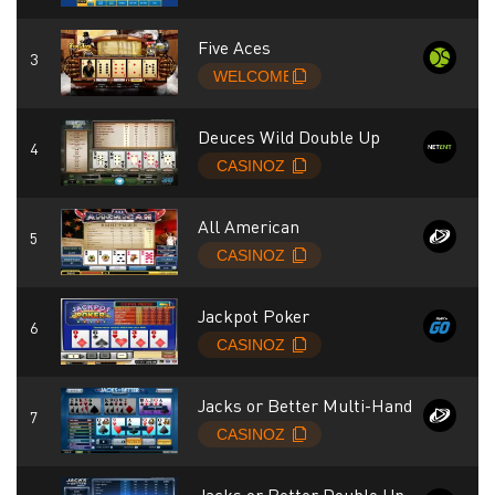
Five Aces
Deuces Wild Double Up
All American
Jackpot Poker
Jacks or Better Multi-Hand
Jacks or Better Double Up