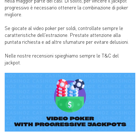
nella maggior parte dei casi. Di solito, per vincere il jackpot
progressivo è necessario ottenere la combinazione di poker
migliore.
Se giocate al video poker per soldi, controllate sempre le
caratteristiche dell'estrazione. Prestate attenzione alla
puntata richiesta e ad altre sfumature per evitare delusioni.
Nelle nostre recensioni spieghiamo sempre le T&C del
jackpot.