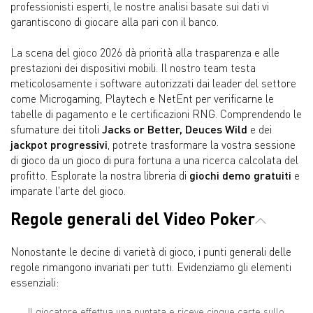
professionisti esperti, le nostre analisi basate sui dati vi
garantiscono di giocare alla pari con il banco.
La scena del gioco 2026 dà priorità alla trasparenza e alle
prestazioni dei dispositivi mobili. Il nostro team testa
meticolosamente i software autorizzati dai leader del settore
come Microgaming, Playtech e NetEnt per verificarne le
tabelle di pagamento e le certificazioni RNG. Comprendendo le
sfumature dei titoli
Jacks or Better, Deuces Wild
e dei
jackpot progressivi
, potrete trasformare la vostra sessione
di gioco da un gioco di pura fortuna a una ricerca calcolata del
profitto. Esplorate la nostra libreria di
giochi demo gratuiti
e
imparate l'arte del gioco.
Regole generali del Video Poker
Nonostante le decine di varietà di gioco, i punti generali delle
regole rimangono invariati per tutti. Evidenziamo gli elementi
essenziali:
Il giocatore effettua una puntata e riceve cinque carte sullo