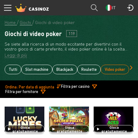
IT
Home
Giochi
Giochi di video poker
Giochi di video poker
119
Se siete alla ricerca di un modo eccitante per divertirvi con il
vostro gioco di carte preferito, il video poker online è la scelta
perfetta sia per gli amanti del brivido che per i giocatori
Leggi di più
occasionali. Grazie alle varie opzioni disponibili, è possibile
giocare a video poker gratuitamente senza registrazione,
rendendo più facile l'esplorazione dei diversi giochi e lo sviluppo
Tutti
Slot machine
Blackjack
Roulette
Video poker
Ba
della propria strategia. Che preferiate le varianti tradizionali o
moderne, l'azione è sempre coinvolgente. Per chi è pronto ad
alzare la posta, il video poker con denaro reale offre vincite
Filtra per casino
Ordina: Per data di aggiunta
incredibili e la possibilità di vincere molto. Unitevi a noi per una
Filtra per fornitore
recensione approfondita dei migliori
casinò online
per il video
poker e scoprite la vostra nuova destinazione di gioco preferita!
Gioca
Gioca
Gioca
gratuitamente
gratuitamente
gratuitamente