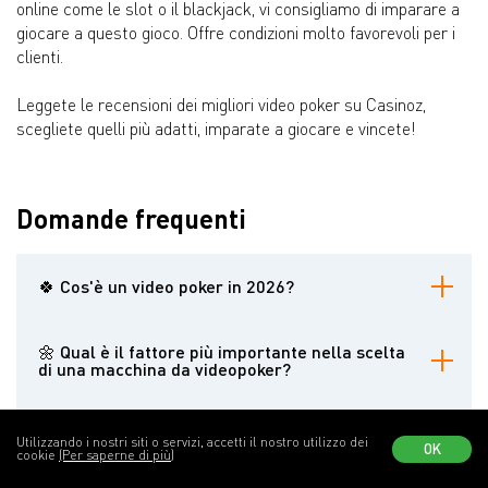
online come le slot o il blackjack, vi consigliamo di imparare a
giocare a questo gioco. Offre condizioni molto favorevoli per i
clienti.
Leggete le recensioni dei migliori video poker su Casinoz,
scegliete quelli più adatti, imparate a giocare e vincete!
Domande frequenti
🍀 Cos'è un video poker in 2026?
Il video poker è un gioco d'azzardo che combina le caratteristiche
del poker e della slot. Per ottenere una vincita, il giocatore deve
🌼 Qual è il fattore più importante nella scelta
ottenere una delle combinazioni di poker elencate nella tabella dei
di una macchina da videopoker?
pagamenti.
La tabella dei pagamenti è l'indicatore più critico. Nel sito 2026,
bisogna sempre cercare i pagamenti per il Full House e il Flush.
👌 Il video poker è migliore delle slot online in
Utilizzando i nostri siti o servizi, accetti il nostro utilizzo dei
Ad esempio, nel Jacks or Better, un tavolo "9/6" (che paga 9 per il
OK
2026?
cookie
(Per saperne di più)
1
2
3
Full House e 6 per il Flush) è il gold standard per ottenere alti
rendimenti. Evitate sempre le versioni "Low Pay" (come 6/5 o 7/5),