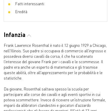
Fatti interessanti
Eredità
Infanzia
Frank Lawrence Rosenthal è nato il 12 giugno 1929 a Chicago,
nell'Illinois. Suo padre si occupava di commercio all'ingrosso e
possedeva diversi cavalli da corsa, il che ha scatenato
l'interesse del giovane Frank per i cavalli e le scommesse. Il
padre era anche un esperto di matematica e gli trasmise
queste abilità, oltre all'apprezzamento per le probabilità e le
statistiche.
Da giovane, Rosenthal saltava spesso la scuola per
partecipare alle corse dei cavalli e agli eventi sportivi in cui
poteva scommettere. Invece di ricevere un'istruzione formale,
imparò da allibratori clandestini e giocatori d'azzardo
professionisti che gli fecero da mentori. All'età di 13 anni,