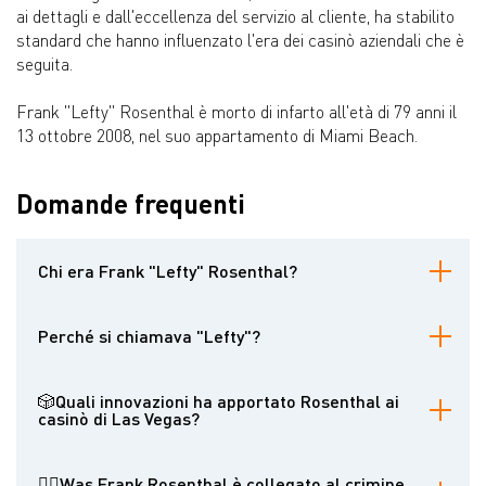
ai dettagli e dall'eccellenza del servizio al cliente, ha stabilito
standard che hanno influenzato l'era dei casinò aziendali che è
seguita.
Frank "Lefty" Rosenthal è morto di infarto all'età di 79 anni il
13 ottobre 2008, nel suo appartamento di Miami Beach.
Domande frequenti
Chi era Frank "Lefty" Rosenthal?
Frank "Lefty" Rosenthal è stato un giocatore d'azzardo
professionista, un handicapper sportivo e un dirigente di casinò
Perché si chiamava "Lefty"?
che ha rivoluzionato le operazioni dei casinò di Las Vegas negli
anni Settanta. Ha gestito quattro grandi casinò di Las Vegas ed è
Rosenthal si guadagnò il soprannome di "Mancino" dopo essersi
stato il pioniere dell'integrazione delle scommesse sportive negli
rifiutato di rispondere se fosse destro o mancino durante
🎲Quali innovazioni ha apportato Rosenthal ai
ambienti tradizionali dei casinò.
un'udienza del Senato che indagava sul crimine organizzato e sul
casinò di Las Vegas?
gioco d'azzardo. Durante la testimonianza ha invocato il Quinto
Emendamento 37 volte, compresa questa domanda
Rosenthal introdusse diverse innovazioni chiave, tra cui
apparentemente innocua.
l'incorporazione delle scommesse sportive direttamente nei
👮‍♂️Was Frank Rosenthal è collegato al crimine