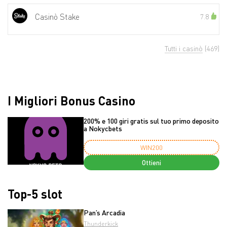
Casinò Stake
7.8
Tutti i casinò
(469)
I Migliori Bonus Casino
200% e 100 giri gratis sul tuo primo deposito
a Nokycbets
WIN200
Ottieni
Top-5 slot
Pan’s Arcadia
Thunderkick