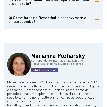
casinò, l'assunzione di croupier donne, l'implementazione di
organizzato?
standard di servizio al cliente rigorosi e la creazione di attrazioni
di intrattenimento come il suo talk show e la scoperta di artisti
Sebbene Rosenthal abbia sempre negato legami formali con il
come Siegfried & Roy.
crimine organizzato, le prove suggeriscono che aveva legami
💣 Come ha fatto Rosenthal a sopravvivere a
significativi con il sindacato criminale Chicago Outfit. Ha lavorato a
un'autobomba?
stretto contatto con noti mafiosi e ha gestito casinò che, secondo
quanto riferito, erano controllati da famiglie criminali del Midwest.
Nel 1982, la Cadillac di Rosenthal esplose quando girò
l'accensione. Rosenthal si salvò soprattutto grazie a una piastra
metallica che la General Motors aveva installato sotto il sedile del
guidatore per correggere un problema di bilanciamento e che lo
protesse dall'esplosione. Inoltre, non aveva chiuso la portiera
dell'auto né allacciato la cintura di sicurezza prima di avviare il
Marianna Pozharsky
motore, il che lo ha aiutato a sfuggire all'esplosione con solo lievi
ustioni.
Corrispondente internazionale senior e
giornalista veterana del gioco d'azzardo
6579 recensioni
Marianna è nata nel 1973. Ha iniziato la sua carriera nel 2002,
diventando una delle prime autrici di un sito di notizie sul gioco
d'azzardo, il predecessore di Casinoz. Anche prima del
periodo di massimo splendore dell'industria online, ne ha
seguito la formazione: dalle prime licenze europee ai club
clandestini con slot pirata.
Nel 2009, quando il progetto è stato trasformato in Casinoz,