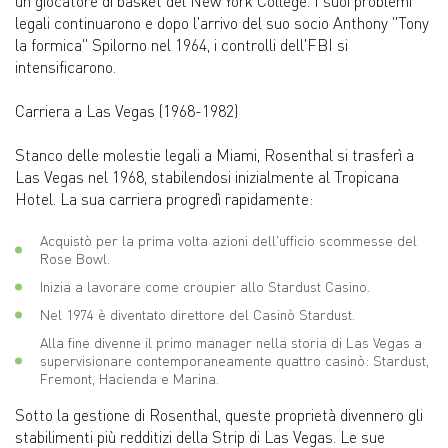
un giocatore di basket del New York College. I suoi problemi
legali continuarono e dopo l'arrivo del suo socio Anthony "Tony
la formica" Spilorno nel 1964, i controlli dell'FBI si
intensificarono.
Carriera a Las Vegas (1968-1982)
Stanco delle molestie legali a Miami, Rosenthal si trasferì a
Las Vegas nel 1968, stabilendosi inizialmente al Tropicana
Hotel. La sua carriera progredì rapidamente:
Acquistò per la prima volta azioni dell'ufficio scommesse del
Rose Bowl.
Inizia a lavorare come croupier allo Stardust Casino.
Nel 1974 è diventato direttore del Casinò Stardust.
Alla fine divenne il primo manager nella storia di Las Vegas a
supervisionare contemporaneamente quattro casinò: Stardust,
Fremont, Hacienda e Marina.
Sotto la gestione di Rosenthal, queste proprietà divennero gli
stabilimenti più redditizi della Strip di Las Vegas. Le sue