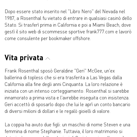
Dopo essere stato inserito nel "Libro Nero" del Nevada nel
1987, a Rosenthal fu vietato di entrare in qualsiasi casinò dello
Stato. Si trasferì prima in California e poi a Miami Beach, dove
gestì il sito web di scommesse sportive frank777.com e lavorò
come consulente per bookmaker offshore.
Vita privata
Frank Rosenthal sposò Geraldine "Geri" McGee, un'ex
ballerina di topless che si era trasferita a Las Vegas dalla
California alla fine degli anni Cinquanta. La loro relazione è
iniziata con un intenso corteggiamento: Rosenthal si sarebbe
innamorato a prima vista e l'avrebbe inseguita con insistenza.
Geri accettò di sposarlo dopo che lui le aprì un conto bancario
di diversi milioni di dollari e le regalò gioielli di valore.
La coppia ha avuto due figli: un maschio di nome Steven e una
femmina di nome Stephanie. Tuttavia, il loro matrimonio si