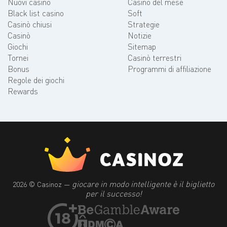
Nuovi casinò
Casino del mese
Black list casino
Soft
Casinò chiusi
Strategie
Casinò
Notizie
Giochi
Sitemap
Tornei
Casinò terrestri
Bonus
Programmi di affiliazione
Regole dei giochi
Rewards
giocare in modo intelligente è il biglietto
2026 © Casinoz —
per il successo!