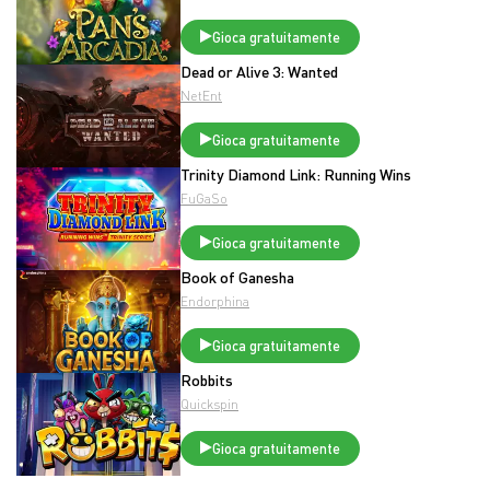
Gioca gratuitamente
Dead or Alive 3: Wanted
NetEnt
Gioca gratuitamente
Trinity Diamond Link: Running Wins
FuGaSo
Gioca gratuitamente
Book of Ganesha
Endorphina
Gioca gratuitamente
Robbits
Quickspin
Gioca gratuitamente