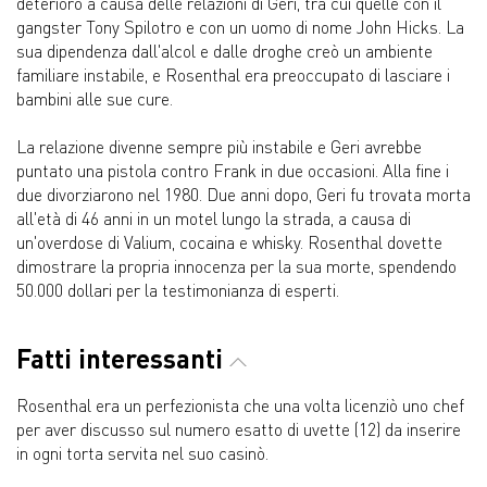
deteriorò a causa delle relazioni di Geri, tra cui quelle con il
gangster Tony Spilotro e con un uomo di nome John Hicks. La
sua dipendenza dall'alcol e dalle droghe creò un ambiente
familiare instabile, e Rosenthal era preoccupato di lasciare i
bambini alle sue cure.
La relazione divenne sempre più instabile e Geri avrebbe
puntato una pistola contro Frank in due occasioni. Alla fine i
due divorziarono nel 1980. Due anni dopo, Geri fu trovata morta
all'età di 46 anni in un motel lungo la strada, a causa di
un'overdose di Valium, cocaina e whisky. Rosenthal dovette
dimostrare la propria innocenza per la sua morte, spendendo
50.000 dollari per la testimonianza di esperti.
Fatti interessanti
Rosenthal era un perfezionista che una volta licenziò uno chef
per aver discusso sul numero esatto di uvette (12) da inserire
in ogni torta servita nel suo casinò.