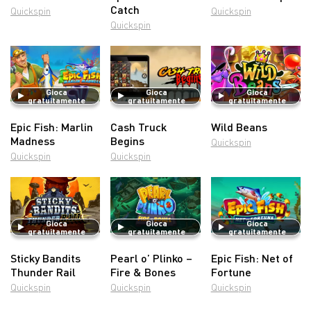
Catch
Quickspin
Quickspin
Quickspin
Gioca
Gioca
Gioca
gratuitamente
gratuitamente
gratuitamente
Epic Fish: Marlin
Cash Truck
Wild Beans
Madness
Begins
Quickspin
Quickspin
Quickspin
Gioca
Gioca
Gioca
gratuitamente
gratuitamente
gratuitamente
Sticky Bandits
Pearl o’ Plinko –
Epic Fish: Net of
Thunder Rail
Fire & Bones
Fortune
Quickspin
Quickspin
Quickspin