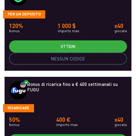
PER UN DEPOSITO
120%
1 000 $
x40
bonus
importo max.
giocata
OTTIENI
NESSUN CODICE
Bonus di ricarica fino a € 400 settimanali su
FUGU
RICARICARE
50%
400 €
x40
bonus
importo max.
giocata