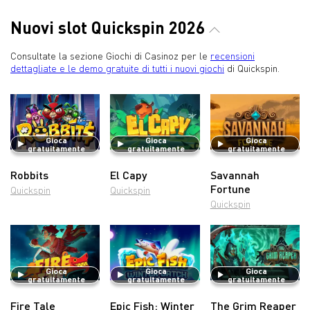
Nuovi slot Quickspin 2026
Consultate la sezione Giochi di Casinoz per le
recensioni
dettagliate e le demo gratuite di tutti i nuovi giochi
di Quickspin.
Gioca
Gioca
Gioca
gratuitamente
gratuitamente
gratuitamente
Robbits
El Capy
Savannah
Fortune
Quickspin
Quickspin
Quickspin
Gioca
Gioca
Gioca
gratuitamente
gratuitamente
gratuitamente
Fire Tale
Epic Fish: Winter
The Grim Reaper