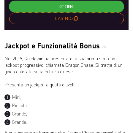
OTTIENI
CASINOZ
Jackpot e Funzionalità Bonus
Nel 2019, Quickspin ha presentato la sua prima slot con
jackpot progressivo, chiamata Dragon Chase. Si tratta di un
gioco colorato sulla cultura cinese.
Presenta un jackpot a quattro livelli:
Mini,
Piccolo,
Grande,
Grande.
Alcuni giocatori affermano che Dragon Chase assomiglia alla