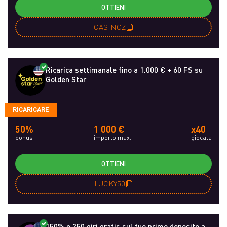
OTTIENI
CASINOZ
Ricarica settimanale fino a 1.000 € + 60 FS su
Golden Star
RICARICARE
50%
1 000 €
x40
bonus
importo max.
giocata
OTTIENI
LUCKY50
150% e 250 giri gratis sul tuo primo deposito a