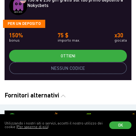
Nokycbets
PER UN DEPOSITO
150%
75 $
x30
bonus
importo max.
giocata
OTTIENI
NESSUN CODICE
Fornitori alternativi
Utilizzando i nostri siti o servizi, accetti il nostro utilizzo dei
OK
cookie
(Per saperne di più)