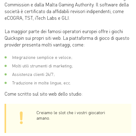
Commission e dalla Malta Gaming Authority. Il software della
società è certificato da affidabili revisori indipendenti, come
eCOGRA, TST, iTech Labs e GLI.
La maggior parte dei famosi operatori europei offre i giochi
Quickspin sui propri siti web. La piattaforma di gioco di questo
provider presenta molti vantaggi, come:
Integrazione semplice e veloce;
Molti utili strumenti di marketing;
Assistenza clienti 24/7;
Traduzione in molte lingue, ecc.
Come scritto sul sito web dello studio:
Creiamo le slot che i vostri giocatori
amano.