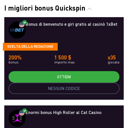
I migliori bonus Quickspin
Bonus di benvenuto e giri gratis al casinò 1xBet
SCELTA DELLA REDAZIONE
200%
1 500 $
x35
bonus
importo max.
giocata
OTTIENI
NESSUN CODICE
Enormi bonus High Roller al Cat Casino