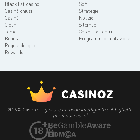
Black list casino
Soft
Casinò chiusi
Strategie
Casinò
Notizie
Giochi
Sitemap
Tornei
Casinò terrestri
Bonus
Programmi di affiliazione
Regole dei giochi
Rewards
giocare in modo intelligente è il biglietto
2026 © Casinoz —
per il successo!