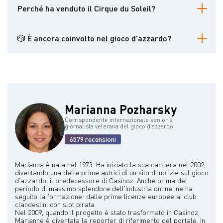
Perché ha venduto il Cirque du Soleil?
Per intraprendere nuove iniziative come Lune Rouge e tornare a
esibirsi.
🎲 È ancora coinvolto nel gioco d'azzardo?
Sì, anche se evita il poker online dopo la presunta collusione dei
professionisti
Marianna Pozharsky
Corrispondente internazionale senior e
giornalista veterana del gioco d'azzardo
6579 recensioni
Marianna è nata nel 1973. Ha iniziato la sua carriera nel 2002,
diventando una delle prime autrici di un sito di notizie sul gioco
d'azzardo, il predecessore di Casinoz. Anche prima del
periodo di massimo splendore dell'industria online, ne ha
seguito la formazione: dalle prime licenze europee ai club
clandestini con slot pirata.
Nel 2009, quando il progetto è stato trasformato in Casinoz,
Marianne è diventata la reporter di riferimento del portale. In