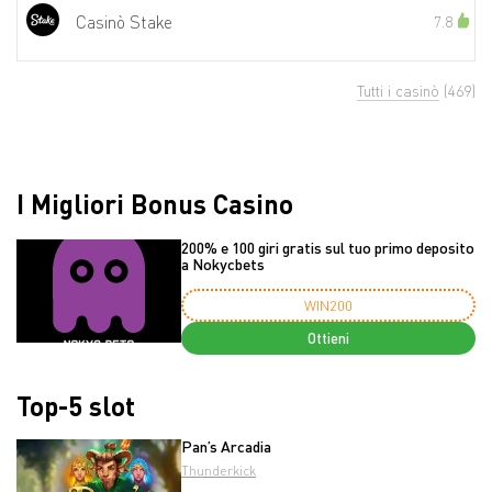
Casinò Stake
7.8
Tutti i casinò
(469)
I Migliori Bonus Casino
200% e 100 giri gratis sul tuo primo deposito
a Nokycbets
WIN200
Ottieni
Top-5 slot
Pan’s Arcadia
Thunderkick