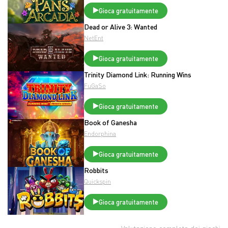
Gioca gratuitamente
Dead or Alive 3: Wanted
NetEnt
Gioca gratuitamente
Trinity Diamond Link: Running Wins
FuGaSo
Gioca gratuitamente
Book of Ganesha
Endorphina
Gioca gratuitamente
Robbits
Quickspin
Gioca gratuitamente