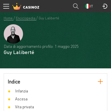
IT
Home
Enciclopedia
Guy Laliberté
Data di aggiornamento profilo: 1 maggio 2025
Guy Laliberté
Indice
Infanzia
Ascesa
Vita privata