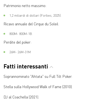
Patrimonio netto massimo:
1,2 miliardi di dollari (Forbes, 2025).
Ricavo annuale del Cirque du Soleil:
800M- 800M-1B.
Perdite del poker:
26M- 26M-31M
Fatti interessanti
Soprannominato "Ahtata" su Full Tilt Poker.
Stella sulla Hollywood Walk of Fame (2010).
DJ al Coachella (2021).