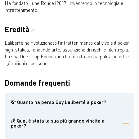
Ha fondato Lune Rouge (2017), investendo in tecnologia e
intrattenimento.
Eredità
Laliberté ha rivoluzionato l'intrattenimento dal vivo e il poker
high-stakes, fondendo arte, assunzione di rischi e filantropia.
La sua One Drop Foundation ha fornito acqua pulita ad oltre
1,6 milioni di persone.
Domande frequenti
💸 Quanto ha perso Guy Laliberté a poker?
Ha perso 31 milioni di dollari online, soprattutto su Full Tilt Poker.
💰 Qual è stata la sua più grande vincita a
poker?
5° posto nel Big One for One Drop 2012 (1,8 milioni di dollari).