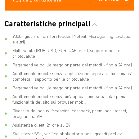
Caratteristiche principali
9000+ giochi di fornitori leader (Netent, Microgaming, Evolution
e altri)
Multi-valuta (RUB, USD, EUR, UAH, ecc.), supporto per le
criptovalute
Pagamenti veloci (la maggior parte dei metodi - fino a 24 ore)
Adattamento mobile senza applicazione separata: funzionalità
completa.), supporto per le criptovalute
Pagamenti veloci (la maggior parte dei metodi - fino a 24 ore)
Adattamento mobile senza un'applicazione separata: piena
funzionalità del sito sui browser mobili
Diversità dei bonus: freespins, cashback, premi per i tornei,
programma VIP
Assistenza clienti 24 ore su 24
Sicurezza: SSL, verifica obbligatoria per i grandi prelievi,