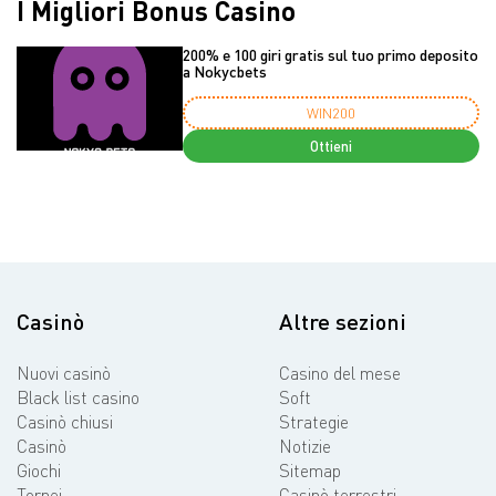
I Migliori Bonus Casino
200% e 100 giri gratis sul tuo primo deposito
a Nokycbets
WIN200
Ottieni
Casinò
Altre sezioni
Nuovi casinò
Casino del mese
Black list casino
Soft
Casinò chiusi
Strategie
Casinò
Notizie
Giochi
Sitemap
Tornei
Casinò terrestri