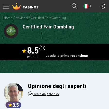
IT
Home
Revisori
Certified Fair Gambling
Certified Fair Gambling
8.5
/10
Lascia la prima recensione
perfetto
Opinione degli esperti
Denis Anipchenko
8.5