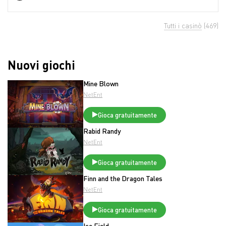
Tutti i casinò
(469)
Nuovi giochi
Mine Blown
NetEnt
Gioca gratuitamente
Rabid Randy
NetEnt
Gioca gratuitamente
Finn and the Dragon Tales
NetEnt
Gioca gratuitamente
Ice Field