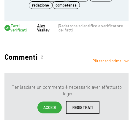
redazione
competenza
Fatti
Alex
Redattore scientifico e verificatore
verificati
Vasilev
dei fatti
Commenti
2
Più recenti prima
Per lasciare un commento è necessario aver effettuato
il login:
ACCEDI
REGISTRATI