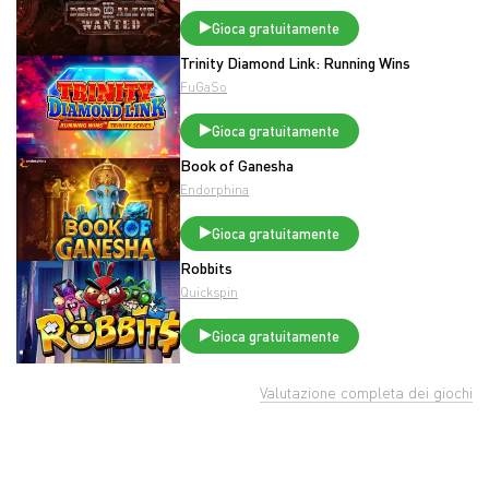
Gioca gratuitamente
Trinity Diamond Link: Running Wins
FuGaSo
Gioca gratuitamente
Book of Ganesha
Endorphina
Gioca gratuitamente
Robbits
Quickspin
Gioca gratuitamente
Valutazione completa dei giochi