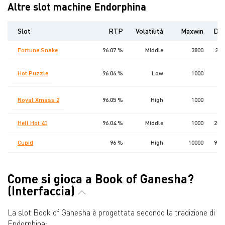
Altre slot machine Endorphina
Slot
RTP
Volatilità
Maxwin
Dat
Fortune Snake
96.07 %
Middle
3800
2 g
1
Hot Puzzle
96.06 %
Low
1000
2
Royal Xmass 2
96.05 %
High
1000
Hell Hot 40
96.04 %
Middle
1000
20 o
Cupid
96 %
High
10000
9 fe
Come si gioca a Book of Ganesha?
(Interfaccia)
La slot Book of Ganesha è progettata secondo la tradizione di
Endorphina: