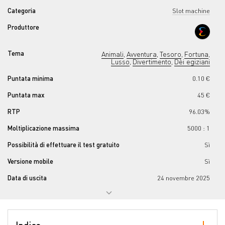
Categoria
Slot machine
Produttore
Tema
Animali
Avventura
Tesoro
Fortuna
,
,
,
,
Lusso
Divertimento
Dèi egiziani
,
,
Puntata minima
0.10 €
Puntata max
45 €
RTP
96.03%
Moltiplicazione massima
5000 : 1
Possibilità di effettuare il test gratuito
Sì
Versione mobile
Sì
Data di uscita
24 novembre 2025
Jackpot progressivo
Sì
Numero di rulli
5