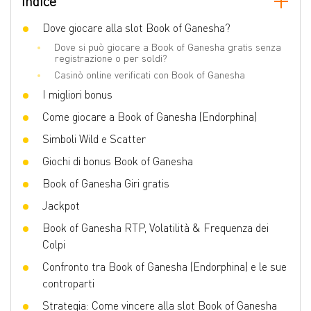
Indice
Numero di linee
10
Joker wild
Dove giocare alla slot Book of Ganesha?
No
Dove si può giocare a Book of Ganesha gratis senza
Scatter
Sì
registrazione o per soldi?
Doppio gioco
Sì
Casinò online verificati con Book of Ganesha
I migliori bonus
Giochi bonus
Free Spins, Risk game, Lucky Time, Pop
Bonus, Sacred Hold
Come giocare a Book of Ganesha (Endorphina)
Volatilità
High
Simboli Wild e Scatter
Slot 3D
Sì
Giochi di bonus Book of Ganesha
Respin
No
Book of Ganesha Giri gratis
Giri gratis
Sì
Jackpot
Linea di puntata
0.1 - 45
Book of Ganesha RTP, Volatilità & Frequenza dei
Colpi
Confronto tra Book of Ganesha (Endorphina) e le sue
controparti
Strategia: Come vincere alla slot Book of Ganesha