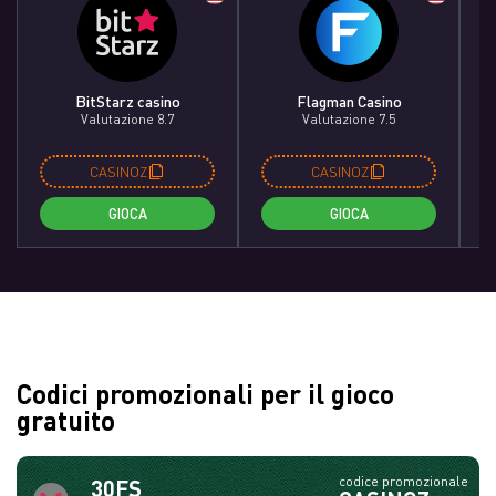
BitStarz casino
Flagman Casino
Valutazione 8.7
Valutazione 7.5
CASINOZ
CASINOZ
GIOCA
GIOCA
Codici promozionali per il gioco
gratuito
codice promozionale
30FS