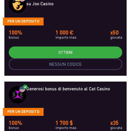
su Joo Casino
PER UN DEPOSITO
100%
1 000 €
x50
bonus
importo max.
giocata
OTTIENI
NESSUN CODICE
Generosi bonus di benvenuto al Cat Casino
PER UN DEPOSITO
100%
1 700 $
x35
bonus
importo max.
giocata