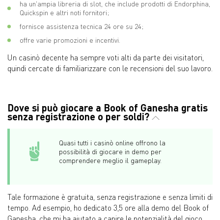
ha un'ampia libreria di slot, che include prodotti di Endorphina,
Quickspin e altri noti fornitori;
fornisce assistenza tecnica 24 ore su 24;
offre varie promozioni e incentivi.
Un casinò decente ha sempre voti alti da parte dei visitatori,
quindi cercate di familiarizzare con le recensioni del suo lavoro.
Dove si può giocare a Book of Ganesha gratis
senza registrazione o per soldi?
Quasi tutti i casinò online offrono la
possibilità di giocare in demo per
comprendere meglio il gameplay.
Tale formazione è gratuita, senza registrazione e senza limiti di
tempo. Ad esempio, ho dedicato 3,5 ore alla demo del Book of
Ganesha, che mi ha aiutato a capire le potenzialità del gioco.