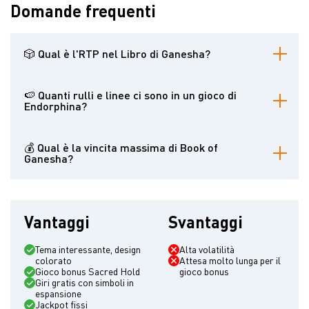
Domande frequenti
🎲 Qual è l'RTP nel Libro di Ganesha?
L'RTP è del 96,03%.
🍉 Quanti rulli e linee ci sono in un gioco di
Endorphina?
La slot ha 5 rulli su 3 file e 10 linee di pagamento fisse.
💰 Qual è la vincita massima di Book of
Ganesha?
I giocatori possono vincere un massimo di x5.000 a puntata.
Vantaggi
Svantaggi
Tema interessante, design
Alta volatilità
colorato
Attesa molto lunga per il
Gioco bonus Sacred Hold
gioco bonus
Giri gratis con simboli in
espansione
Jackpot fissi