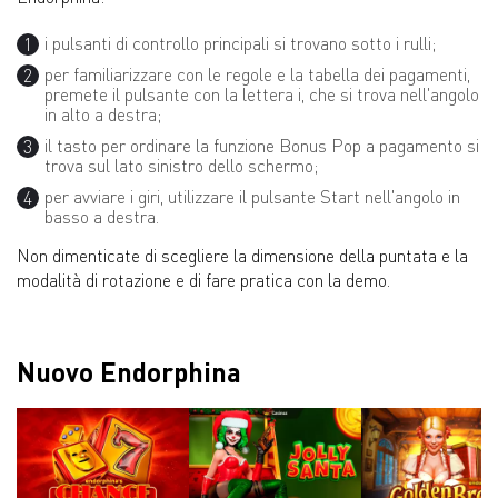
i pulsanti di controllo principali si trovano sotto i rulli;
per familiarizzare con le regole e la tabella dei pagamenti,
premete il pulsante con la lettera i, che si trova nell'angolo
in alto a destra;
il tasto per ordinare la funzione Bonus Pop a pagamento si
trova sul lato sinistro dello schermo;
per avviare i giri, utilizzare il pulsante Start nell'angolo in
basso a destra.
Non dimenticate di scegliere la dimensione della puntata e la
modalità di rotazione e di fare pratica con la demo.
Nuovo Endorphina