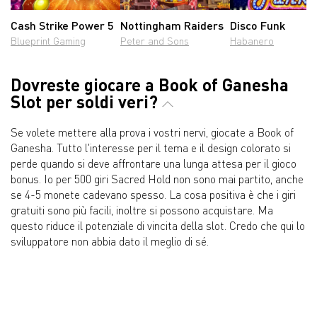
Cash Strike Power 5
Nottingham Raiders
Disco Funk
Blueprint Gaming
Peter and Sons
Habanero
Dovreste giocare a Book of Ganesha
Slot per soldi veri?
Se volete mettere alla prova i vostri nervi, giocate a Book of
Ganesha. Tutto l'interesse per il tema e il design colorato si
perde quando si deve affrontare una lunga attesa per il gioco
bonus. Io per 500 giri Sacred Hold non sono mai partito, anche
se 4-5 monete cadevano spesso. La cosa positiva è che i giri
gratuiti sono più facili, inoltre si possono acquistare. Ma
questo riduce il potenziale di vincita della slot. Credo che qui lo
sviluppatore non abbia dato il meglio di sé.