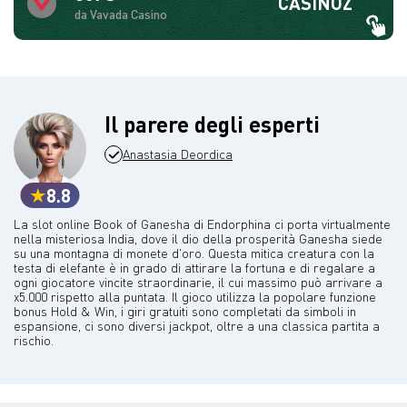
CASINOZ
da Vavada Casino
Il parere degli esperti
Anastasia Deordica
8.8
La slot online Book of Ganesha di Endorphina ci porta virtualmente
nella misteriosa India, dove il dio della prosperità Ganesha siede
su una montagna di monete d'oro. Questa mitica creatura con la
testa di elefante è in grado di attirare la fortuna e di regalare a
ogni giocatore vincite straordinarie, il cui massimo può arrivare a
x5.000 rispetto alla puntata. Il gioco utilizza la popolare funzione
bonus Hold & Win, i giri gratuiti sono completati da simboli in
espansione, ci sono diversi jackpot, oltre a una classica partita a
rischio.