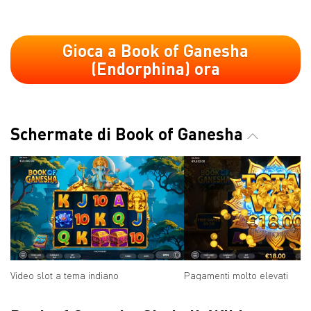
Gioca a Book of Ganesha
(Endorphina) ora
Schermate di Book of Ganesha
Video slot a tema indiano
Pagamenti molto elevati