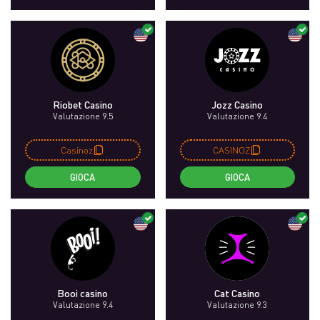
Riobet Casino
Jozz Casino
Valutazione 9.5
Valutazione 9.4
Casinoz
CASINOZ
GIOCA
GIOCA
Booi casino
Cat Casino
Valutazione 9.4
Valutazione 9.3