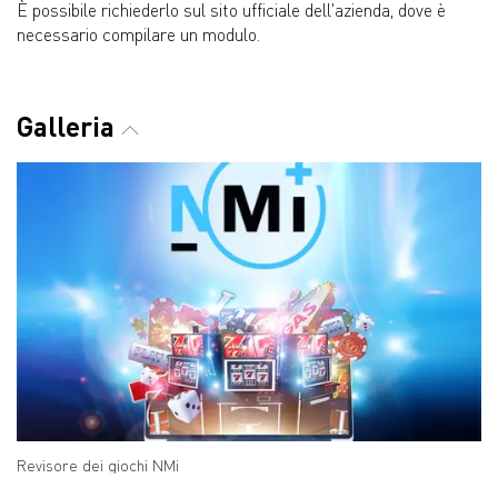
È possibile richiederlo sul sito ufficiale dell'azienda, dove è
necessario compilare un modulo.
Galleria
Revisore dei giochi NMi