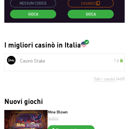
NESSUN CODICE
CASINOZ
GIOCA
GIOCA
I migliori casinò in Italia
Casinò Stake
7.8
Tutti i casinò
(469)
Nuovi giochi
Mine Blown
NetEnt