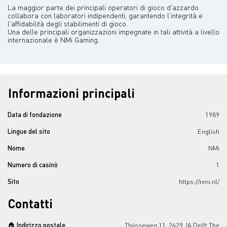
La maggior parte dei principali operatori di gioco d'azzardo
collabora con laboratori indipendenti, garantendo l'integrità e
l'affidabilità degli stabilimenti di gioco.
Una delle principali organizzazioni impegnate in tali attività a livello
internazionale è NMi Gaming.
Informazioni principali
Data di fondazione
1989
Lingue del sito
English
Nome
NMi
Numero di casinò
1
Sito
https://nmi.nl/
Contatti
🏠 Indirizzo postale
Thijsseweg 11, 2629 JA Delft The