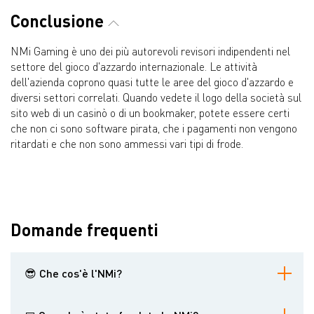
Conclusione
NMi Gaming è uno dei più autorevoli revisori indipendenti nel
settore del gioco d'azzardo internazionale. Le attività
dell'azienda coprono quasi tutte le aree del gioco d'azzardo e
diversi settori correlati. Quando vedete il logo della società sul
sito web di un casinò o di un bookmaker, potete essere certi
che non ci sono software pirata, che i pagamenti non vengono
ritardati e che non sono ammessi vari tipi di frode.
Domande frequenti
😎 Che cos'è l'NMi?
NMi è un laboratorio di prova e un ente di certificazione
indipendente che fornisce servizi per vari settori, tra cui il gioco e