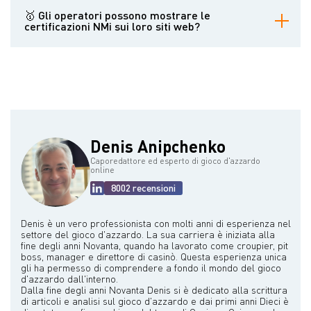
NMi verifica la presenza di caratteristiche di gioco responsabile
nei prodotti e sostiene le iniziative del settore per la protezione
🥇 Gli operatori possono mostrare le
dei giocatori.
certificazioni NMi sui loro siti web?
Sì, molti operatori espongono i sigilli di certificazione NMi come
segno del loro impegno per un gioco equo e sicuro.
Denis Anipchenko
Caporedattore ed esperto di gioco d'azzardo
online
8002 recensioni
Denis è un vero professionista con molti anni di esperienza nel
settore del gioco d'azzardo. La sua carriera è iniziata alla
fine degli anni Novanta, quando ha lavorato come croupier, pit
boss, manager e direttore di casinò. Questa esperienza unica
gli ha permesso di comprendere a fondo il mondo del gioco
d'azzardo dall'interno.
Dalla fine degli anni Novanta Denis si è dedicato alla scrittura
di articoli e analisi sul gioco d'azzardo e dai primi anni Dieci è