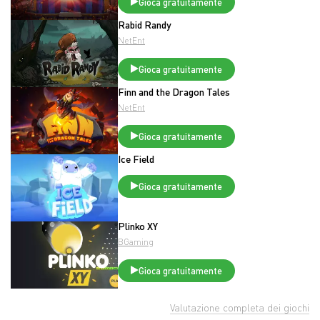
Gioca gratuitamente
Rabid Randy
NetEnt
Gioca gratuitamente
Finn and the Dragon Tales
NetEnt
Gioca gratuitamente
Ice Field
Gioca gratuitamente
Plinko XY
BGaming
Gioca gratuitamente
Valutazione completa dei giochi