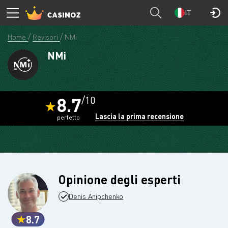
IT
Home
Revisori
NMi
NMi
8.7
/10
Lascia la prima recensione
perfetto
Opinione degli esperti
Denis Anipchenko
8.7