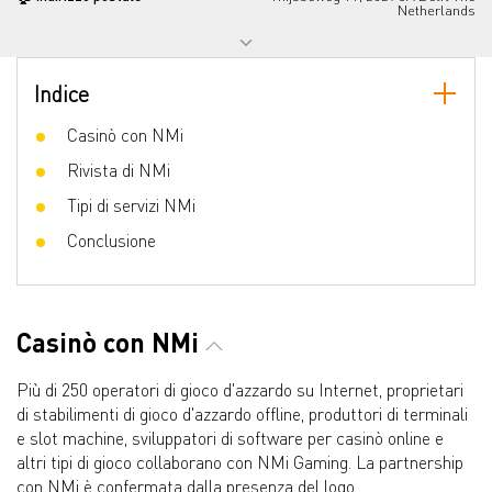
Netherlands
Indice
Casinò con NMi
Rivista di NMi
Tipi di servizi NMi
Conclusione
Casinò con NMi
Più di 250 operatori di gioco d'azzardo su Internet, proprietari
di stabilimenti di gioco d'azzardo offline, produttori di terminali
e slot machine, sviluppatori di software per casinò online e
altri tipi di gioco collaborano con NMi Gaming. La partnership
con NMi è confermata dalla presenza del logo