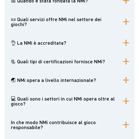
📅 Quando è stata fondata la NMi?
la sicurezza informatica.
NMi è stata fondata nel 1989 nei Paesi Bassi.
📜 Quali servizi offre NMi nel settore dei
giochi?
NMi fornisce servizi di verifica, audit e certificazione per le
operazioni di gioco terrestri e online, comprese le slot machine, i
👌 La NMi è accreditata?
sistemi di gestione dei casinò e le piattaforme di gioco online.
Sì, NMi è accreditato da numerosi organismi internazionali ed è
riconosciuto da molte giurisdizioni di gioco in tutto il mondo.
📃 Quali tipi di certificazioni fornisce NMi?
NMi offre diverse certificazioni, tra cui quelle per i generatori di
numeri casuali (RNG), la correttezza del gioco, la sicurezza della
🌏 NMi opera a livello internazionale?
piattaforma e la conformità a specifici requisiti giurisdizionali.
Sì, anche se NMi è nata nei Paesi Bassi, ora opera a livello
globale con uffici in diversi Paesi.
💻 Quali sono i settori in cui NMi opera oltre al
gioco?
NMi fornisce anche servizi di metrologia, sicurezza informatica e
altri mercati regolamentati.
In che modo NMi contribuisce al gioco
responsabile?