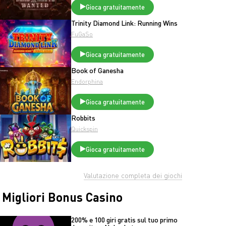
Gioca gratuitamente
Trinity Diamond Link: Running Wins
FuGaSo
Gioca gratuitamente
Book of Ganesha
Endorphina
Gioca gratuitamente
Robbits
Quickspin
Gioca gratuitamente
Valutazione completa dei giochi
I Migliori Bonus Casino
200% e 100 giri gratis sul tuo primo