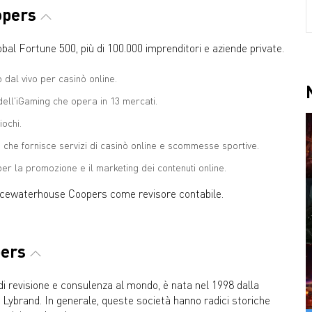
opers
bal Fortune 500, più di 100.000 imprenditori e aziende private.
 dal vivo per casinò online.
ell'iGaming che opera in 13 mercati.
iochi.
 che fornisce servizi di casinò online e scommesse sportive.
er la promozione e il marketing dei contenuti online.
Pricewaterhouse Coopers come revisore contabile.
pers
i revisione e consulenza al mondo, è nata nel 1998 dalla
Lybrand. In generale, queste società hanno radici storiche