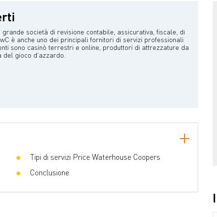
rti
rande società di revisione contabile, assicurativa, fiscale, di
wC è anche uno dei principali fornitori di servizi professionali
lienti sono casinò terrestri e online, produttori di attrezzature da
ria del gioco d'azzardo.
Tipi di servizi Price Waterhouse Coopers
Conclusione