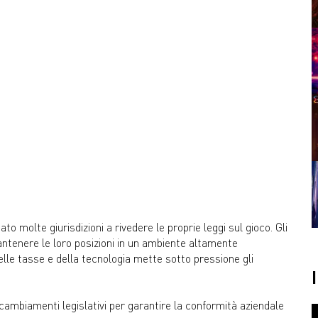
o molte giurisdizioni a rivedere le proprie leggi sul gioco. Gli
tenere le loro posizioni in un ambiente altamente
elle tasse e della tecnologia mette sotto pressione gli
ambiamenti legislativi per garantire la conformità aziendale