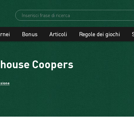
rnei
Bonus
Articoli
Regole dei giochi
rhouse Coopers
nsione