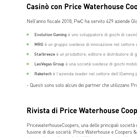
Casinò con Price Waterhouse Co
Nell'anno fiscale 2018, PwC ha servito 429 aziende Glo
Evolution Gaming
è uno sviluppatore di giochi di casinò
MRG
è un gruppo svedese di innovazione nel settore d
Starbreeze
è un produttore, editore e distributore di g
LeoVegas Group
è una società svedese di giochi mobili
Raketech
è l'azienda leader nel settore dell'iGaming p
- Questi sono solo alcuni dei partner che utilizzano 
Rivista di Price Waterhouse Coo
PricewaterhouseCoopers, una delle principali società d
fusione di due società: Price Waterhouse e Coopers & 