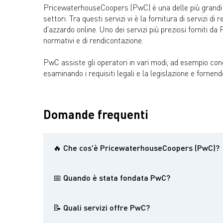
PricewaterhouseCoopers (PwC) è una delle più grandi az
settori. Tra questi servizi vi è la fornitura di servizi d
d'azzardo online. Uno dei servizi più preziosi forniti da 
normativi e di rendicontazione.
PwC assiste gli operatori in vari modi, ad esempio cond
esaminando i requisiti legali e la legislazione e forne
Domande frequenti
🔥 Che cos'è PricewaterhouseCoopers (PwC)?
PwC è una rete multinazionale di servizi professionali e
📅 Quando è stata fondata PwC?
PwC nella sua forma attuale è stata creata nel 1998 a
risale al 1849.
📝 Quali servizi offre PwC?