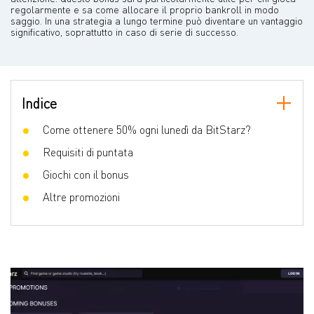
regolarmente e sa come allocare il proprio bankroll in modo
saggio. In una strategia a lungo termine può diventare un vantaggio
significativo, soprattutto in caso di serie di successo.
Indice
Come ottenere 50% ogni lunedì da BitStarz?
Requisiti di puntata
Giochi con il bonus
Altre promozioni