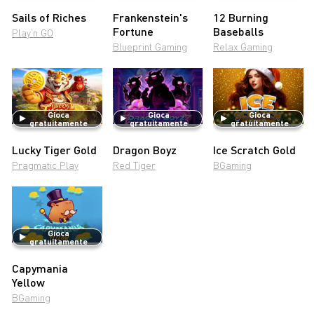
Sails of Riches
Frankenstein's
12 Burning
Fortune
Baseballs
Play’n GO
Blueprint Gaming
Relax Gaming
Gioca
Gioca
Gioca
gratuitamente
gratuitamente
gratuitamente
Lucky Tiger Gold
Dragon Boyz
Ice Scratch Gold
Pragmatic Play
Red Tiger
BGaming
Gioca
gratuitamente
Capymania
Yellow
BGaming