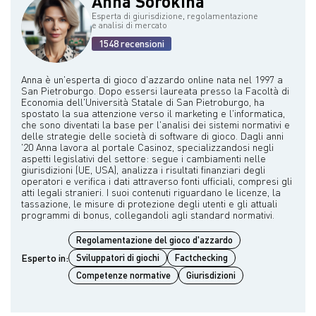
Anna Sorokina
Esperta di giurisdizione, regolamentazione
e analisi di mercato
1548 recensioni
Anna è un'esperta di gioco d'azzardo online nata nel 1997 a
San Pietroburgo. Dopo essersi laureata presso la Facoltà di
Economia dell'Università Statale di San Pietroburgo, ha
spostato la sua attenzione verso il marketing e l'informatica,
che sono diventati la base per l'analisi dei sistemi normativi e
delle strategie delle società di software di gioco. Dagli anni
'20 Anna lavora al portale Casinoz, specializzandosi negli
aspetti legislativi del settore: segue i cambiamenti nelle
giurisdizioni (UE, USA), analizza i risultati finanziari degli
operatori e verifica i dati attraverso fonti ufficiali, compresi gli
atti legali stranieri. I suoi contenuti riguardano le licenze, la
tassazione, le misure di protezione degli utenti e gli attuali
Regolamentazione del gioco d'azzardo
Esperto in:
Sviluppatori di giochi
Factchecking
Competenze normative
Giurisdizioni