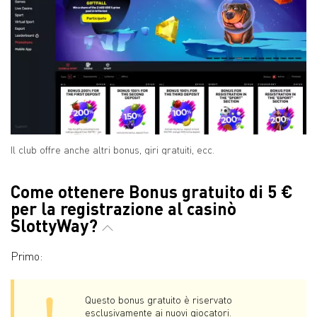
Il club offre anche altri bonus, giri gratuiti, ecc.
Come ottenere Bonus gratuito di 5 €
per la registrazione al casinò
SlottyWay?
Primo:
Questo bonus gratuito è riservato
esclusivamente ai nuovi giocatori.