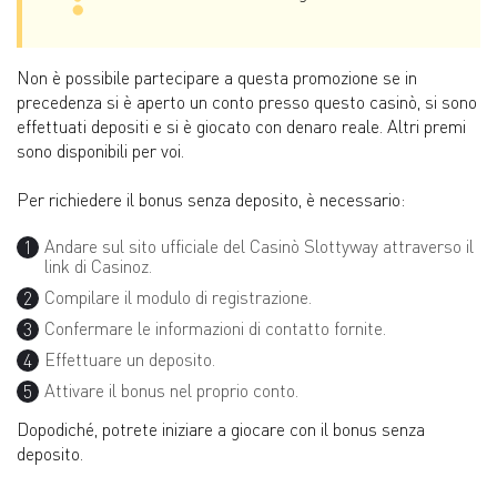
Non è possibile partecipare a questa promozione se in
precedenza si è aperto un conto presso questo casinò, si sono
effettuati depositi e si è giocato con denaro reale. Altri premi
sono disponibili per voi.
Per richiedere il bonus senza deposito, è necessario:
Andare sul sito ufficiale del Casinò Slottyway attraverso il
link di Casinoz.
Compilare il modulo di registrazione.
Confermare le informazioni di contatto fornite.
Effettuare un deposito.
Attivare il bonus nel proprio conto.
Dopodiché, potrete iniziare a giocare con il bonus senza
deposito.