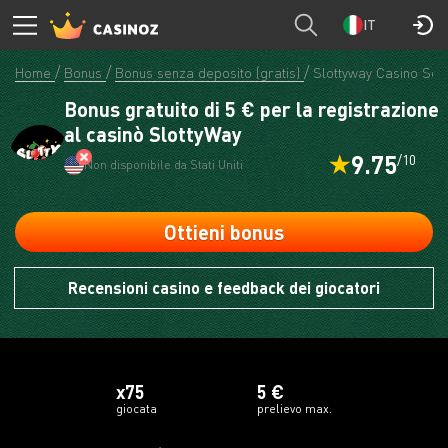
Bonus gratuito di 5 € per la registrazione al casinò SlottyWay
GIOCA
IT
Home
Bonus
Bonus senza deposito (gratis)
Slottyway Casino Sen
Bonus gratuito di 5 € per la registrazione
al casinò SlottyWay
9.75
/10
Non disponibile da Stati Uniti
Ottieni bonus
Recensioni casino e feedback dei giocatori
x75
5 €
giocata
prelievo max.