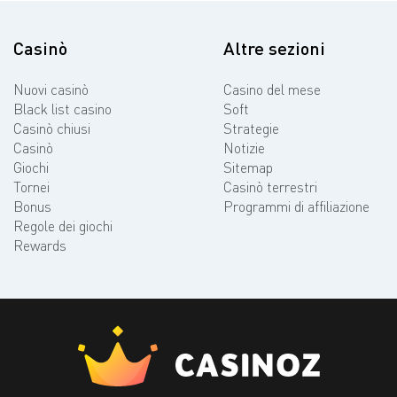
Casinò
Altre sezioni
Nuovi casinò
Casino del mese
Black list casino
Soft
Casinò chiusi
Strategie
Casinò
Notizie
Giochi
Sitemap
Tornei
Casinò terrestri
Bonus
Programmi di affiliazione
Regole dei giochi
Rewards