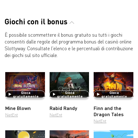
Giochi con il bonus
È possibile scommettere il bonus gratuito su tutti i giochi
consentiti dalle regole del programma bonus del casinò online
Slottyway. Consultate l'elenco e le percentuali di contribuzione
dei giochi sul sito ufficiale.
Gioca
Gioca
Gioca
gratuitamente
gratuitamente
gratuitamente
Mine Blown
Rabid Randy
Finn and the
Dragon Tales
NetEnt
NetEnt
NetEnt