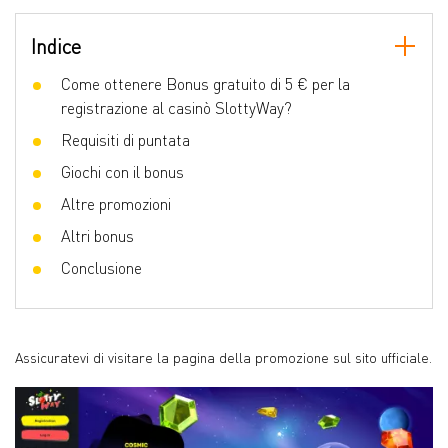
Indice
Come ottenere Bonus gratuito di 5 € per la
registrazione al casinò SlottyWay?
Requisiti di puntata
Giochi con il bonus
Altre promozioni
Altri bonus
Conclusione
Assicuratevi di visitare la pagina della promozione sul sito ufficiale.