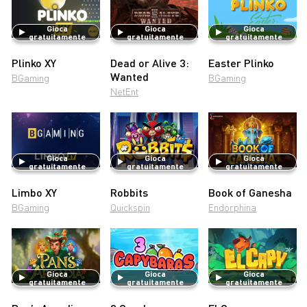
Gioca
Gioca
Gioca
gratuitamente
gratuitamente
gratuitamente
Plinko XY
Dead or Alive 3:
Easter Plinko
Wanted
BGaming
BGaming
NetEnt
Gioca
Gioca
Gioca
gratuitamente
gratuitamente
gratuitamente
Limbo XY
Robbits
Book of Ganesha
BGaming
Quickspin
Endorphina
Gioca
Gioca
Gioca
gratuitamente
gratuitamente
gratuitamente