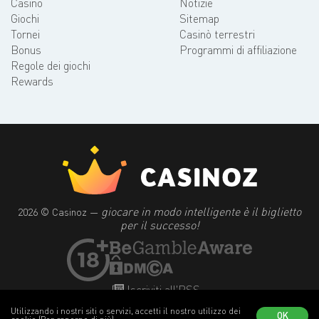
Casinò
Notizie
Giochi
Sitemap
Tornei
Casinò terrestri
Bonus
Programmi di affiliazione
Regole dei giochi
Rewards
giocare in modo intelligente è il biglietto
2026 © Casinoz —
per il successo!
Iscriviti all'RSS
Utilizzando i nostri siti o servizi, accetti il nostro utilizzo dei
OK