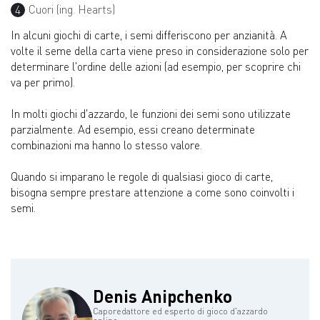
Cuori (ing. Hearts)
In alcuni giochi di carte, i semi differiscono per anzianità. A
volte il seme della carta viene preso in considerazione solo per
determinare l'ordine delle azioni (ad esempio, per scoprire chi
va per primo).
In molti giochi d'azzardo, le funzioni dei semi sono utilizzate
parzialmente. Ad esempio, essi creano determinate
combinazioni ma hanno lo stesso valore.
Quando si imparano le regole di qualsiasi gioco di carte,
bisogna sempre prestare attenzione a come sono coinvolti i
semi.
Denis Anipchenko
Caporedattore ed esperto di gioco d'azzardo