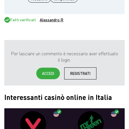
Fatti verificati
Alessandro R
Per lasciare un commento è necessario aver effettuato
il login:
ACCEDI
REGISTRATI
Interessanti casinò online in Italia