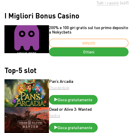
Tutti i casinò
(469)
I Migliori Bonus Casino
200% e 100 giri gratis sul tuo primo deposito
a Nokycbets
WIN200
Ottieni
Top-5 slot
Pan’s Arcadia
Thunderkick
Gioca gratuitamente
Dead or Alive 3: Wanted
NetEnt
Gioca gratuitamente