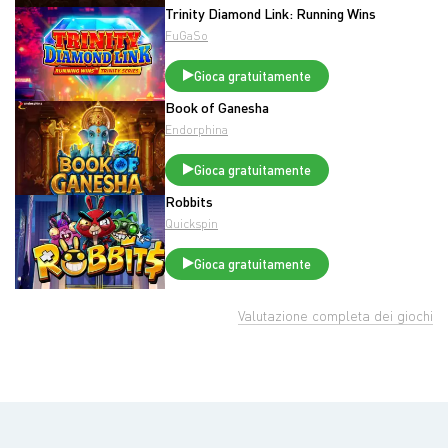
Trinity Diamond Link: Running Wins
FuGaSo
Gioca gratuitamente
Book of Ganesha
Endorphina
Gioca gratuitamente
Robbits
Quickspin
Gioca gratuitamente
Valutazione completa dei giochi