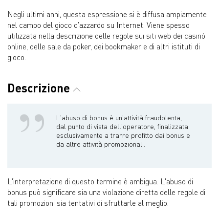
Negli ultimi anni, questa espressione si è diffusa ampiamente
nel campo del gioco d'azzardo su Internet. Viene spesso
utilizzata nella descrizione delle regole sui siti web dei casinò
online, delle sale da poker, dei bookmaker e di altri istituti di
gioco.
Descrizione
L'abuso di bonus è un'attività fraudolenta,
dal punto di vista dell'operatore, finalizzata
esclusivamente a trarre profitto dai bonus e
da altre attività promozionali.
L'interpretazione di questo termine è ambigua. L'abuso di
bonus può significare sia una violazione diretta delle regole di
tali promozioni sia tentativi di sfruttarle al meglio.