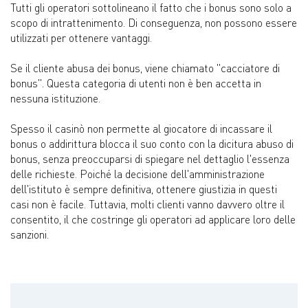
Tutti gli operatori sottolineano il fatto che i bonus sono solo a
scopo di intrattenimento. Di conseguenza, non possono essere
utilizzati per ottenere vantaggi.
Se il cliente abusa dei bonus, viene chiamato "cacciatore di
bonus". Questa categoria di utenti non è ben accetta in
nessuna istituzione.
Spesso il casinò non permette al giocatore di incassare il
bonus o addirittura blocca il suo conto con la dicitura abuso di
bonus, senza preoccuparsi di spiegare nel dettaglio l'essenza
delle richieste. Poiché la decisione dell'amministrazione
dell'istituto è sempre definitiva, ottenere giustizia in questi
casi non è facile. Tuttavia, molti clienti vanno davvero oltre il
consentito, il che costringe gli operatori ad applicare loro delle
sanzioni.