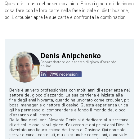
Questo è il caso del poker caraibico. Prima i giocatori decidono
cosa fare con le loro carte nella fase iniziale di distribuzione,
poi il croupier apre le sue carte e confronta le combinazioni.
Denis Anipchenko
Caporedattore ed esperto di gioco d'azzardo
online
7990 recensioni
Denis è un vero professionista con molti anni di esperienza nel
settore del gioco d'azzardo. La sua carriera è iniziata alla
fine degli anni Novanta, quando ha lavorato come croupier, pit
boss, manager e direttore di casinò. Questa esperienza unica
gli ha permesso di comprendere a fondo il mondo del gioco
d'azzardo dall'interno.
Dalla fine degli anni Novanta Denis si è dedicato alla scrittura
di articoli e analisi sul gioco d'azzardo e dai primi anni Dieci è
diventato una figura chiave del team di Casinoz. Qui non solo
scrive e cura i contenuti, ma crea anche recensioni, condivide