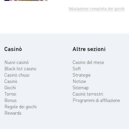
Valutazione completa dei giochi
Casinò
Altre sezioni
Nuovi casinò
Casino del mese
Black list casino
Soft
Casinò chiusi
Strategie
Casinò
Notizie
Giochi
Sitemap
Tornei
Casinò terrestri
Bonus
Programmi di affiliazione
Regole dei giochi
Rewards