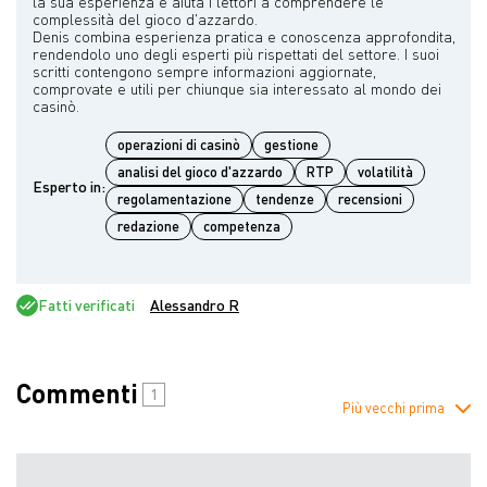
la sua esperienza e aiuta i lettori a comprendere le
complessità del gioco d'azzardo.
Denis combina esperienza pratica e conoscenza approfondita,
rendendolo uno degli esperti più rispettati del settore. I suoi
scritti contengono sempre informazioni aggiornate,
comprovate e utili per chiunque sia interessato al mondo dei
operazioni di casinò
gestione
analisi del gioco d'azzardo
RTP
volatilità
Esperto in:
regolamentazione
tendenze
recensioni
redazione
competenza
Fatti verificati
Alessandro R
Commenti
1
Più vecchi prima