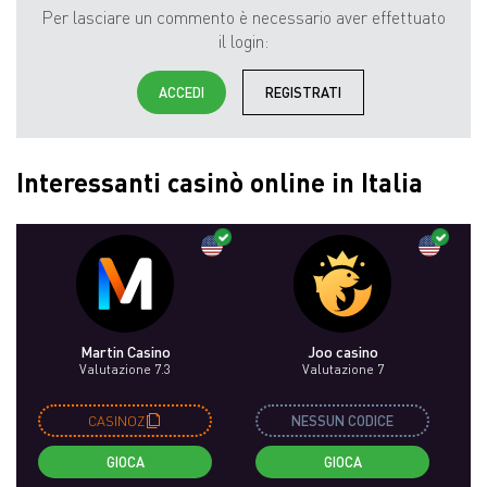
Per lasciare un commento è necessario aver effettuato
il login:
ACCEDI
REGISTRATI
Interessanti casinò online in Italia
Martin Casino
Joo casino
Valutazione 7.3
Valutazione 7
CASINOZ
NESSUN CODICE
GIOCA
GIOCA