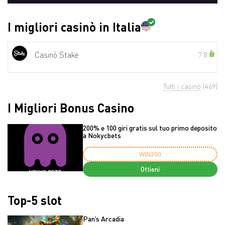
I migliori casinò in Italia
Casinò Stake
7.8
Tutti i casinò
(469)
I Migliori Bonus Casino
200% e 100 giri gratis sul tuo primo deposito
a Nokycbets
WIN200
Ottieni
Top-5 slot
Pan’s Arcadia