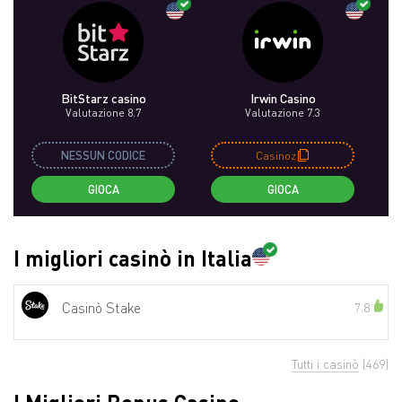
BitStarz casino
Irwin Casino
Valutazione 8.7
Valutazione 7.3
NESSUN CODICE
Casinoz
GIOCA
GIOCA
I migliori casinò in Italia
Casinò Stake
7.8
Tutti i casinò
(469)