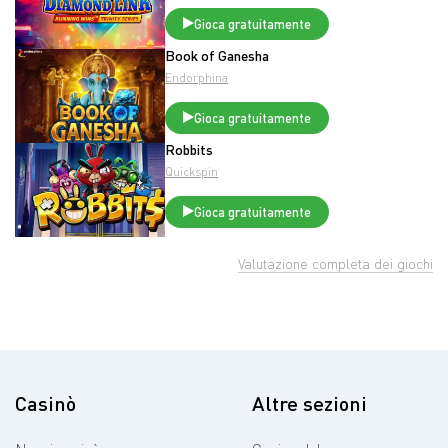
Gioca gratuitamente
Book of Ganesha
Endorphina
Gioca gratuitamente
Robbits
Quickspin
Gioca gratuitamente
Valutazione completa dei giochi
Casinò
Altre sezioni