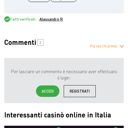
Fatti verificati
Alessandro R
Commenti
2
Più vecchi prima
Per lasciare un commento è necessario aver effettuato
il login:
ACCEDI
REGISTRATI
Interessanti casinò online in Italia