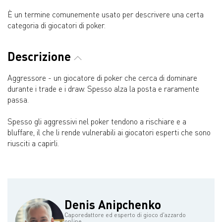
È un termine comunemente usato per descrivere una certa
categoria di giocatori di poker.
Descrizione
Aggressore - un giocatore di poker che cerca di dominare
durante i trade e i draw. Spesso alza la posta e raramente
passa.
Spesso gli aggressivi nel poker tendono a rischiare e a
bluffare, il che li rende vulnerabili ai giocatori esperti che sono
riusciti a capirli.
Denis Anipchenko
Caporedattore ed esperto di gioco d'azzardo
online