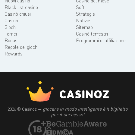
Nuovi casinò
Casino del mese
Black list casino
Soft
Casinò chiusi
Strategie
Casinò
Notizie
Giochi
Sitemap
Tornei
Casinò terrestri
Bonus
Programmi di affiliazione
Regole dei giochi
Rewards
giocare in modo intelligente è il biglietto
2026 © Casinoz —
per il successo!