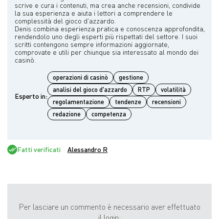
scrive e cura i contenuti, ma crea anche recensioni, condivide
la sua esperienza e aiuta i lettori a comprendere le
complessità del gioco d'azzardo.
Denis combina esperienza pratica e conoscenza approfondita,
rendendolo uno degli esperti più rispettati del settore. I suoi
scritti contengono sempre informazioni aggiornate,
comprovate e utili per chiunque sia interessato al mondo dei
operazioni di casinò
gestione
analisi del gioco d'azzardo
RTP
volatilità
Esperto in:
regolamentazione
tendenze
recensioni
redazione
competenza
Fatti verificati
Alessandro R
Per lasciare un commento è necessario aver effettuato
il login: