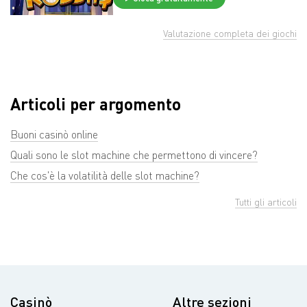
Valutazione completa dei giochi
Articoli per argomento
Buoni casinò online
Quali sono le slot machine che permettono di vincere?
Che cos'è la volatilità delle slot machine?
Tutti gli articoli
Casinò
Altre sezioni