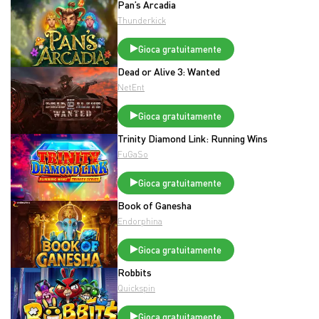
Pan’s Arcadia
Thunderkick
Gioca gratuitamente
Dead or Alive 3: Wanted
NetEnt
Gioca gratuitamente
Trinity Diamond Link: Running Wins
FuGaSo
Gioca gratuitamente
Book of Ganesha
Endorphina
Gioca gratuitamente
Robbits
Quickspin
Gioca gratuitamente