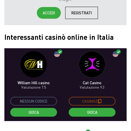
ACCEDI
REGISTRATI
Interessanti casinò online in Italia
William Hill casino
Cat Casino
Valutazione 7.5
Valutazione 9.3
NESSUN CODICE
CASINOZ
GIOCA
GIOCA