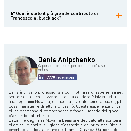
Il suo concetto di squadra è stato replicato da gruppi famosi come
il MIT Blackjack Team, dimostrando che il gioco coordinato può
💸 Qual è stato il più grande contributo di
ancora battere i casinò nonostante l'aumento della sicurezza.
Francesco al blackjack?
Dimostrò che il lavoro di squadra e l'inganno potevano superare la
sorveglianza dei casinò, cambiando per sempre il gioco di
vantaggio.
Denis Anipchenko
Caporedattore ed esperto di gioco d'azzardo
online
7990 recensioni
Denis è un vero professionista con molti anni di esperienza nel
settore del gioco d'azzardo. La sua carriera è iniziata alla
fine degli anni Novanta, quando ha lavorato come croupier, pit
boss, manager e direttore di casinò. Questa esperienza unica
gli ha permesso di comprendere a fondo il mondo del gioco
d'azzardo dall'interno.
Dalla fine degli anni Novanta Denis si è dedicato alla scrittura
di articoli e analisi sul gioco d'azzardo e dai primi anni Dieci è
diventato una figura chiave del team di Casinoz. Qui non solo