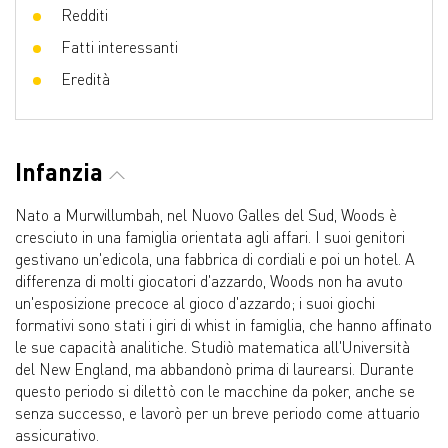
Redditi
Fatti interessanti
Eredità
Infanzia
Nato a Murwillumbah, nel Nuovo Galles del Sud, Woods è
cresciuto in una famiglia orientata agli affari. I suoi genitori
gestivano un'edicola, una fabbrica di cordiali e poi un hotel. A
differenza di molti giocatori d'azzardo, Woods non ha avuto
un'esposizione precoce al gioco d'azzardo; i suoi giochi
formativi sono stati i giri di whist in famiglia, che hanno affinato
le sue capacità analitiche. Studiò matematica all'Università
del New England, ma abbandonò prima di laurearsi. Durante
questo periodo si dilettò con le macchine da poker, anche se
senza successo, e lavorò per un breve periodo come attuario
assicurativo.