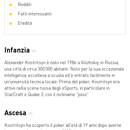
Redditi
Fatti interessanti
Eredità
Infanzia
Alexander Kostritsyn è nato nel 1986 a Volzhskiy, in Russia,
una città di circa 300.000 abitanti. Noto per la sua eccezionale
intelligenza, eccelleva a scuola ed è entrato facilmente in
un'università tecnica locale. Prima del poker, Kostritsyn era
attivo nella scena russa degli eSports, in particolare in
StarCraft e Quake 3, con il nickname "joiso".
Ascesa
Kostritsyn ha scoperto il poker all'età di 19 anni dopo averne