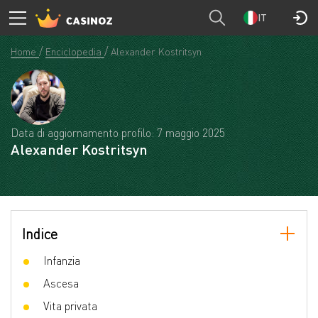
IT
Home
Enciclopedia
Alexander Kostritsyn
Data di aggiornamento profilo: 7 maggio 2025
Alexander Kostritsyn
Indice
Infanzia
Ascesa
Vita privata