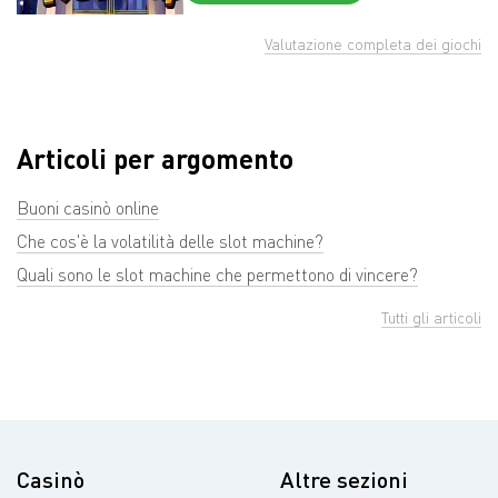
Valutazione completa dei giochi
Articoli per argomento
Buoni casinò online
Che cos'è la volatilità delle slot machine?
Quali sono le slot machine che permettono di vincere?
Tutti gli articoli
Casinò
Altre sezioni