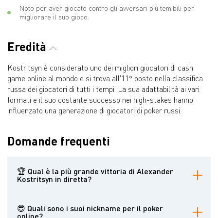
Noto per aver giocato contro gli avversari più temibili per
migliorare il suo gioco.
Eredità
Kostritsyn è considerato uno dei migliori giocatori di cash
game online al mondo e si trova all'11° posto nella classifica
russa dei giocatori di tutti i tempi. La sua adattabilità ai vari
formati e il suo costante successo nei high-stakes hanno
influenzato una generazione di giocatori di poker russi.
Domande frequenti
🏆 Qual è la più grande vittoria di Alexander
Kostritsyn in diretta?
Vincere il Main Event dell'Aussie Millions 2008 per 1.450.396 dollari.
😎 Quali sono i suoi nickname per il poker
online?