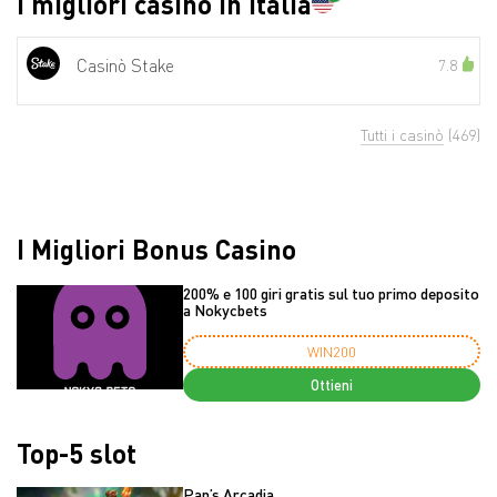
I migliori casinò in Italia
Casinò Stake
7.8
Tutti i casinò
(469)
I Migliori Bonus Casino
200% e 100 giri gratis sul tuo primo deposito
a Nokycbets
WIN200
Ottieni
Top-5 slot
Pan’s Arcadia