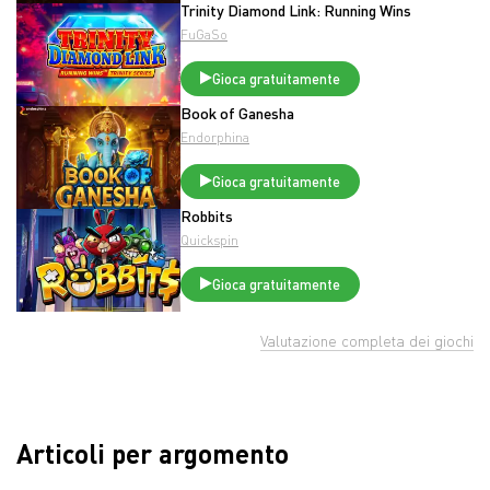
Trinity Diamond Link: Running Wins
FuGaSo
Gioca gratuitamente
Book of Ganesha
Endorphina
Gioca gratuitamente
Robbits
Quickspin
Gioca gratuitamente
Valutazione completa dei giochi
Articoli per argomento