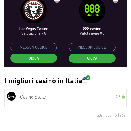
LeoVegas Casino
888 casino
Valutazione 7.8
Valutazione 8.3
NESSUN CODICE
NESSUN CODICE
GIOCA
GIOCA
I migliori casinò in Italia
Casinò Stake
7.8
Tutti i casinò
(469)