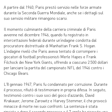
A partire dal 1940, Paris prestò servizio nelle forze armate
durante la Seconda Guerra Mondiale, anche se i dettagli sul
suo servizio militare rimangono scarsi.
Il momento culminante della carriera criminale di Paris
avvenne nel dicembre 1946, quando fu registrato in
intercettazioni federali durante un'indagine condotta dal
procuratore distrettuale di Manhattan Frank S. Hogan.
L'indagine rivelò che Paris aveva tentato di corrompere i
giocatori di football professionisti Merle Hapes e Frank
Filchock dei New York Giants, offrendo a ciascuno 2.500 dollari
per lanciare la partita del campionato NFL del 1946 contro i
Chicago Bears.
L'8 gennaio 1947, Paris fu condannato per corruzione. Durante
il processo, rifiutò di testimoniare in propria difesa. In seguito,
testimoniò contro i suoi soci del gioco d'azzardo, David
Krakauer, Jerome Zarowitz e Harvey Stemmer, il che provocò
minacce di morte nei suoi confronti. La sentenza è stata
rinviata a dopo il secondo processo e il 7 aprile ha ricevuto una