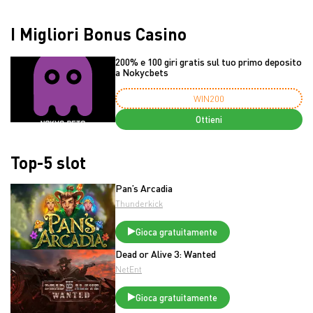
I Migliori Bonus Casino
200% e 100 giri gratis sul tuo primo deposito
a Nokycbets
WIN200
Ottieni
Top-5 slot
Pan’s Arcadia
Thunderkick
Gioca gratuitamente
Dead or Alive 3: Wanted
NetEnt
Gioca gratuitamente