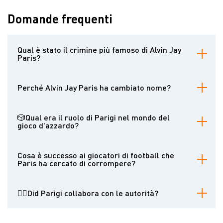
Domande frequenti
Qual è stato il crimine più famoso di Alvin Jay
Paris?
Alvin Jay Paris è noto soprattutto per aver tentato di corrompere
due giocatori di football dei New York Giants, Merle Hapes e Frank
Perché Alvin Jay Paris ha cambiato nome?
Filchock, offrendo loro 2.500 dollari ciascuno per lanciare la
partita del campionato NFL del 1946 contro i Chicago Bears.
I registri indicano che nel 1977 Paris aveva cambiato il suo nome in
Questo scandalo divenne una delle più importanti controversie
Alvin J. Paley. Sebbene le ragioni esatte di questo cambiamento di
🎲Qual era il ruolo di Parigi nel mondo del
legate al gioco d'azzardo nella storia della NFL.
nome non siano ben documentate, tali cambiamenti vengono
gioco d'azzardo?
spesso effettuati per stabilire una nuova identità, in particolare
dopo essere stati associati ad attività criminali o a scandali
Paris fungeva da "prestanome" per un'associazione di
pubblici.
scommettitori con sede a Elizabeth, nel New Jersey. Tra le sue
Cosa è successo ai giocatori di football che
responsabilità c'era quella di avvicinare e corrompere gli atleti
Paris ha cercato di corrompere?
per truccare gli eventi sportivi, manipolando così i risultati delle
partite a vantaggio delle operazioni di scommessa del sindacato.
Mentre Merle Hapes e Frank Filchock furono scagionati dalle
accuse di corruzione, il commissario della NFL Bert Bell li
👮‍♂️Did Parigi collabora con le autorità?
sospese inizialmente. Filchock fu autorizzato a giocare l'ultima
partita contro i Chicago Bears, ma lo scandalo ebbe un impatto
Sì, dopo la sua condanna, Paris ha testimoniato contro i suoi
significativo sulla carriera e sulla reputazione di entrambi i
partner nel giro del gioco d'azzardo, David Krakauer, Jerome