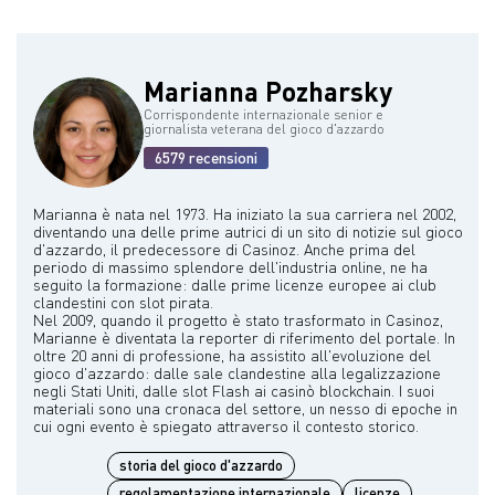
giocatori.
Zarowitz e Harvey Stemmer. Questa collaborazione avrebbe
provocato minacce di morte nei suoi confronti, ma potrebbe aver
contribuito alla condanna relativamente breve a meno di un anno di
carcere.
Marianna Pozharsky
Corrispondente internazionale senior e
giornalista veterana del gioco d'azzardo
6579 recensioni
Marianna è nata nel 1973. Ha iniziato la sua carriera nel 2002,
diventando una delle prime autrici di un sito di notizie sul gioco
d'azzardo, il predecessore di Casinoz. Anche prima del
periodo di massimo splendore dell'industria online, ne ha
seguito la formazione: dalle prime licenze europee ai club
clandestini con slot pirata.
Nel 2009, quando il progetto è stato trasformato in Casinoz,
Marianne è diventata la reporter di riferimento del portale. In
oltre 20 anni di professione, ha assistito all'evoluzione del
gioco d'azzardo: dalle sale clandestine alla legalizzazione
negli Stati Uniti, dalle slot Flash ai casinò blockchain. I suoi
materiali sono una cronaca del settore, un nesso di epoche in
storia del gioco d'azzardo
regolamentazione internazionale
licenze