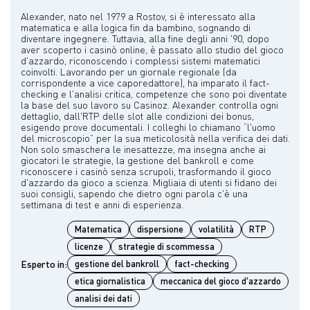
Alexander, nato nel 1979 a Rostov, si è interessato alla
matematica e alla logica fin da bambino, sognando di
diventare ingegnere. Tuttavia, alla fine degli anni '90, dopo
aver scoperto i casinò online, è passato allo studio del gioco
d'azzardo, riconoscendo i complessi sistemi matematici
coinvolti. Lavorando per un giornale regionale (da
corrispondente a vice caporedattore), ha imparato il fact-
checking e l'analisi critica, competenze che sono poi diventate
la base del suo lavoro su Casinoz. Alexander controlla ogni
dettaglio, dall'RTP delle slot alle condizioni dei bonus,
esigendo prove documentali. I colleghi lo chiamano “l'uomo
del microscopio” per la sua meticolosità nella verifica dei dati.
Non solo smaschera le inesattezze, ma insegna anche ai
giocatori le strategie, la gestione del bankroll e come
riconoscere i casinò senza scrupoli, trasformando il gioco
d'azzardo da gioco a scienza. Migliaia di utenti si fidano dei
suoi consigli, sapendo che dietro ogni parola c'è una
Matematica
dispersione
volatilità
RTP
licenze
strategie di scommessa
Esperto in:
gestione del bankroll
fact-checking
etica giornalistica
meccanica del gioco d'azzardo
analisi dei dati