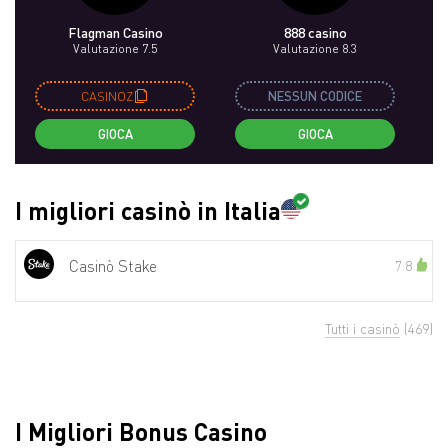
Flagman Casino
888 casino
Valutazione 7.5
Valutazione 8.3
CASINOZ
NESSUN CODICE
GIOCA
GIOCA
I migliori casinò in Italia
Casinò Stake
7.8
Tutti i casinò
(469)
I Migliori Bonus Casino