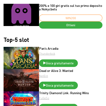
200% e 100 giri gratis sul tuo primo deposito
a Nokycbets
WIN200
Ottieni
Top-5 slot
Pan’s Arcadia
Thunderkick
Gioca gratuitamente
Dead or Alive 3: Wanted
NetEnt
Gioca gratuitamente
Trinity Diamond Link: Running Wins
FuGaSo