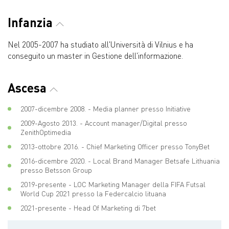
Infanzia
Nel 2005-2007 ha studiato all'Università di Vilnius e ha
conseguito un master in Gestione dell'informazione.
Ascesa
2007-dicembre 2008. - Media planner presso Initiative
2009-Agosto 2013. - Account manager/Digital presso
ZenithOptimedia
2013-ottobre 2016. - Chief Marketing Officer presso TonyBet
2016-dicembre 2020. - Local Brand Manager Betsafe Lithuania
presso Betsson Group
2019-presente - LOC Marketing Manager della FIFA Futsal
World Cup 2021 presso la Federcalcio lituana
2021-presente - Head Of Marketing di 7bet