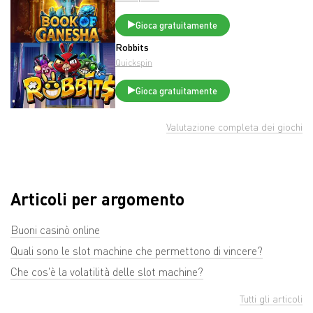
Gioca gratuitamente
Robbits
Quickspin
Gioca gratuitamente
Valutazione completa dei giochi
Articoli per argomento
Buoni casinò online
Quali sono le slot machine che permettono di vincere?
Che cos'è la volatilità delle slot machine?
Tutti gli articoli