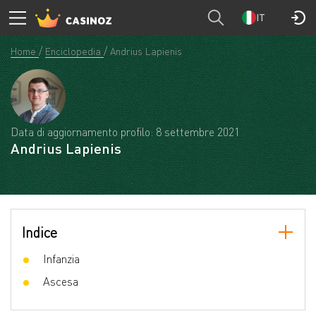
IT
Home
Enciclopedia
Andrius Lapienis
Data di aggiornamento profilo: 8 settembre 2021
Andrius Lapienis
Indice
Infanzia
Ascesa