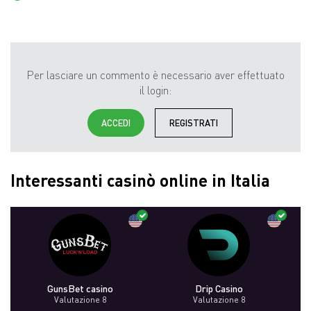
Per lasciare un commento è necessario aver effettuato
il login:
ACCEDI
REGISTRATI
Interessanti casinò online in Italia
GunsBet casino
Drip Casino
Valutazione 8
Valutazione 8