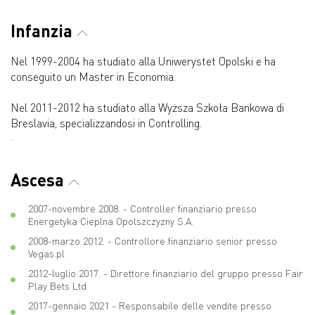
Infanzia
Nel 1999-2004 ha studiato alla Uniwerystet Opolski e ha
conseguito un Master in Economia.
Nel 2011-2012 ha studiato alla Wyższa Szkoła Bankowa di
Breslavia, specializzandosi in Controlling.
.
Ascesa
2007-novembre 2008. - Controller finanziario presso
Energetyka Cieplna Opolszczyzny S.A.
2008-marzo 2012. - Controllore finanziario senior presso
Vegas.pl
2012-luglio 2017. - Direttore finanziario del gruppo presso Fair
Play Bets Ltd
2017-gennaio 2021 - Responsabile delle vendite presso