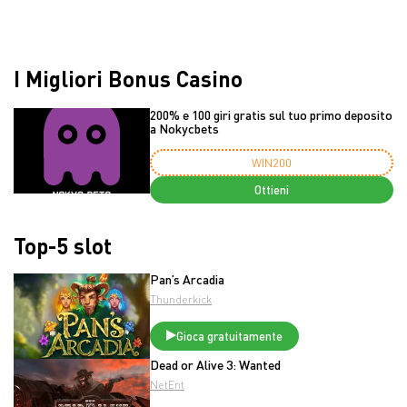
I Migliori Bonus Casino
200% e 100 giri gratis sul tuo primo deposito
a Nokycbets
WIN200
Ottieni
Top-5 slot
Pan’s Arcadia
Thunderkick
Gioca gratuitamente
Dead or Alive 3: Wanted
NetEnt