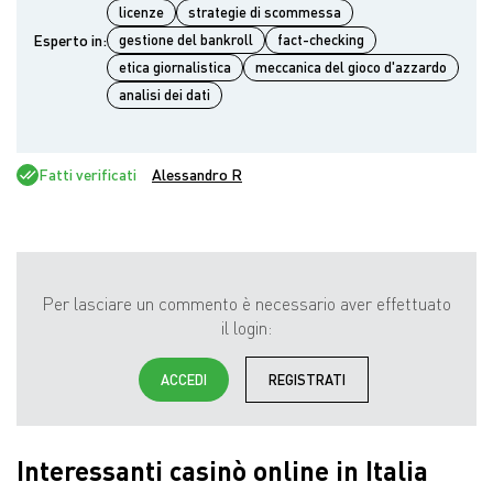
licenze
strategie di scommessa
Esperto in:
gestione del bankroll
fact-checking
etica giornalistica
meccanica del gioco d'azzardo
analisi dei dati
Fatti verificati
Alessandro R
Per lasciare un commento è necessario aver effettuato
il login:
ACCEDI
REGISTRATI
Interessanti casinò online in Italia