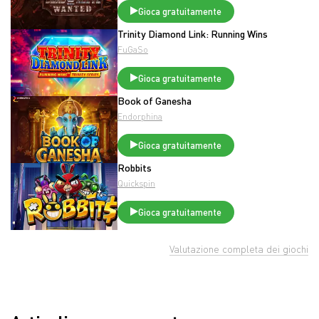
Gioca gratuitamente
Trinity Diamond Link: Running Wins
FuGaSo
Gioca gratuitamente
Book of Ganesha
Endorphina
Gioca gratuitamente
Robbits
Quickspin
Gioca gratuitamente
Valutazione completa dei giochi