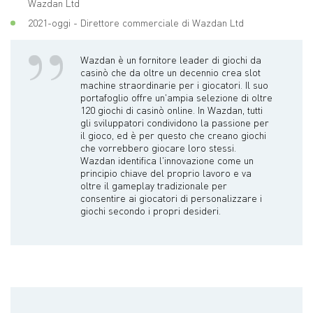
Wazdan Ltd
2021-oggi - Direttore commerciale di Wazdan Ltd
Wazdan è un fornitore leader di giochi da
casinò che da oltre un decennio crea slot
machine straordinarie per i giocatori. Il suo
portafoglio offre un'ampia selezione di oltre
120 giochi di casinò online. In Wazdan, tutti
gli sviluppatori condividono la passione per
il gioco, ed è per questo che creano giochi
che vorrebbero giocare loro stessi.
Wazdan identifica l'innovazione come un
principio chiave del proprio lavoro e va
oltre il gameplay tradizionale per
consentire ai giocatori di personalizzare i
giochi secondo i propri desideri.