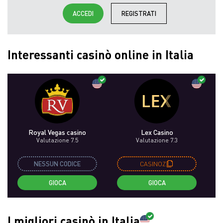
ACCEDI
REGISTRATI
Interessanti casinò online in Italia
Royal Vegas сasino
Lex Casino
Valutazione 7.5
Valutazione 7.3
NESSUN CODICE
CASINOZ
GIOCA
GIOCA
I migliori casinò in Italia