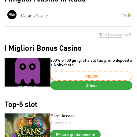
Casinò Stake
7.8
Tutti i casinò
(469)
I Migliori Bonus Casino
200% e 100 giri gratis sul tuo primo deposito
a Nokycbets
WIN200
Ottieni
Top-5 slot
Pan’s Arcadia
Thunderkick
Gioca gratuitamente