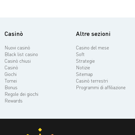
Casinò
Altre sezioni
Nuovi casinò
Casino del mese
Black list casino
Soft
Casinò chiusi
Strategie
Casinò
Notizie
Giochi
Sitemap
Tornei
Casinò terrestri
Bonus
Programmi di affiliazione
Regole dei giochi
Rewards