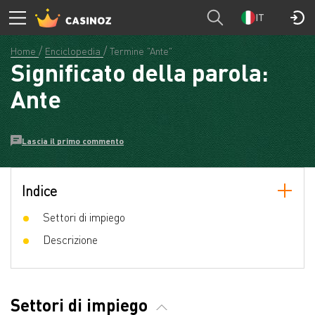
IT
Home
Enciclopedia
Termine "Ante"
Significato della parola:
Ante
Lascia il primo commento
Indice
Settori di impiego
Descrizione
Settori di impiego