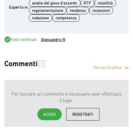
analisi del gioco d'azzardo
RTP
volatilità
Esperto in:
regolamentazione
tendenze
recensioni
redazione
competenza
Fatti verificati
Alessandro R
Commenti
1
Più vecchi prima
Per lasciare un commento è necessario aver effettuato
il login:
ACCEDI
REGISTRATI