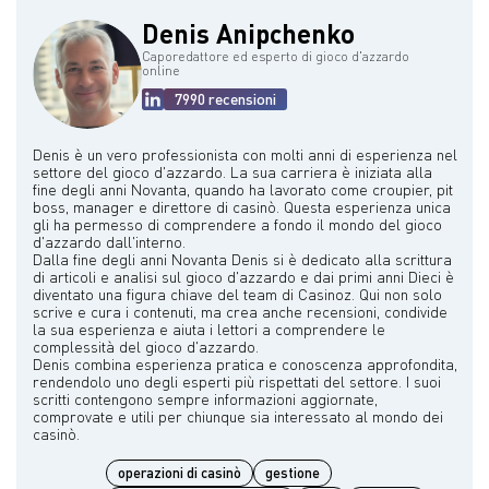
Denis Anipchenko
Caporedattore ed esperto di gioco d'azzardo
online
7990 recensioni
Denis è un vero professionista con molti anni di esperienza nel
settore del gioco d'azzardo. La sua carriera è iniziata alla
fine degli anni Novanta, quando ha lavorato come croupier, pit
boss, manager e direttore di casinò. Questa esperienza unica
gli ha permesso di comprendere a fondo il mondo del gioco
d'azzardo dall'interno.
Dalla fine degli anni Novanta Denis si è dedicato alla scrittura
di articoli e analisi sul gioco d'azzardo e dai primi anni Dieci è
diventato una figura chiave del team di Casinoz. Qui non solo
scrive e cura i contenuti, ma crea anche recensioni, condivide
la sua esperienza e aiuta i lettori a comprendere le
complessità del gioco d'azzardo.
Denis combina esperienza pratica e conoscenza approfondita,
rendendolo uno degli esperti più rispettati del settore. I suoi
scritti contengono sempre informazioni aggiornate,
comprovate e utili per chiunque sia interessato al mondo dei
operazioni di casinò
gestione