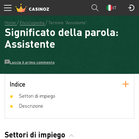
IT
Home
Enciclopedia
Termine "Assistente"
Significato della parola:
Assistente
Lascia il primo commento
Indice
Settori di impiego
Descrizione
Settori di impiego