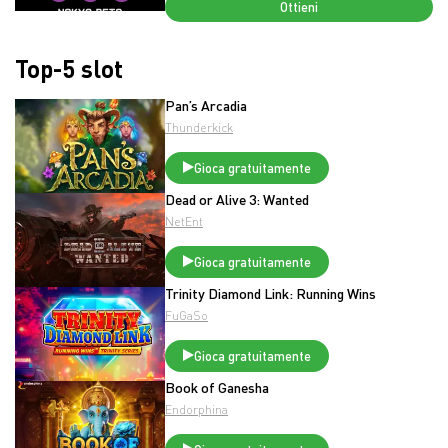
Ottieni
Top-5 slot
Pan’s Arcadia
Thunderkick
Gioca gratuitamente
Dead or Alive 3: Wanted
NetEnt
Gioca gratuitamente
Trinity Diamond Link: Running Wins
FuGaSo
Gioca gratuitamente
Book of Ganesha
Endorphina