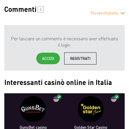
Commenti
2
Più vecchi prima
Per lasciare un commento è necessario aver effettuato
il login:
ACCEDI
REGISTRATI
Interessanti casinò online in Italia
GunsBet casino
Golden Star Casino