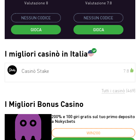
Valutazione 8
Valutazione 7.8
NESSUN CODICE
NESSUN CODICE
GIOCA
GIOCA
I migliori casinò in Italia
Casinò Stake
7.8
Tutti i casinò
(469)
I Migliori Bonus Casino
200% e 100 giri gratis sul tuo primo deposito
a Nokycbets
WIN200