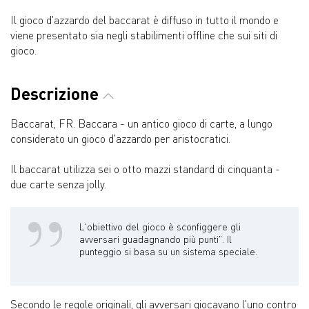
Il gioco d'azzardo del baccarat è diffuso in tutto il mondo e
viene presentato sia negli stabilimenti offline che sui siti di
gioco.
Descrizione
Baccarat, FR. Baccara - un antico gioco di carte, a lungo
considerato un gioco d'azzardo per aristocratici.
Il baccarat utilizza sei o otto mazzi standard di cinquanta -
due carte senza jolly.
L'obiettivo del gioco è sconfiggere gli
avversari guadagnando più punti". Il
punteggio si basa su un sistema speciale.
Secondo le regole originali, gli avversari giocavano l'uno contro