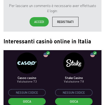
Per lasciare un commento è necessario aver effettuato
il login:
ACCEDI
REGISTRATI
Interessanti casinò online in Italia
Casoo casino
Stake Casino
Valutazione 7.3
Valutazione 7.8
NESSUN CODICE
NESSUN CODICE
GIOCA
GIOCA