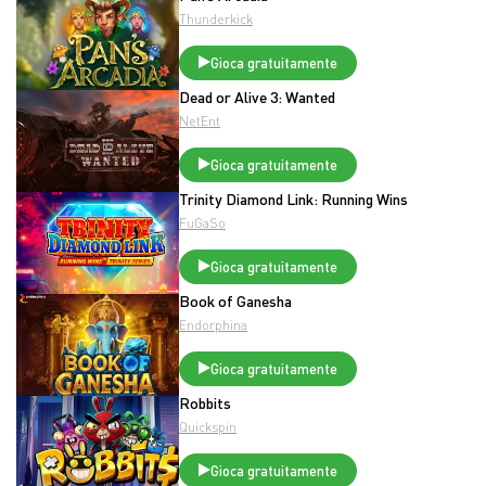
Thunderkick
Gioca gratuitamente
Dead or Alive 3: Wanted
NetEnt
Gioca gratuitamente
Trinity Diamond Link: Running Wins
FuGaSo
Gioca gratuitamente
Book of Ganesha
Endorphina
Gioca gratuitamente
Robbits
Quickspin
Gioca gratuitamente