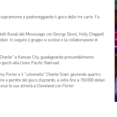
o soprannome e padroneggiando il gioco delle tre carte. Fa
elli fluviali del Mississippi con George Devol, Holly Chappell
i. In seguito il gruppo si sciolse e la collaborazione di
ch Charlie" a Kansas City, guadagnando presumibilmente
 giochi alla Union Pacific Railroad.
my Porter e il "colonnello" Charlie Starr, gestendo quattro
te e perdite del gioco d'azzardo, a volte fino a 150.000 dollari
ntinuò le sue attività a Cleveland con Porter.