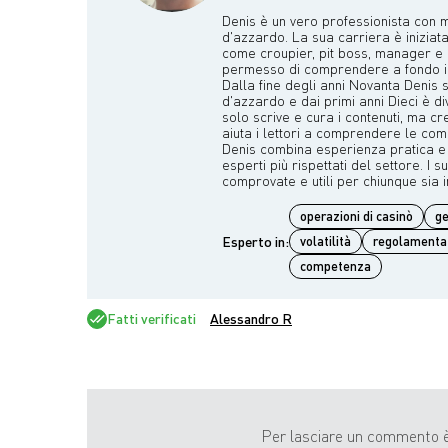
Denis è un vero professionista con m
d'azzardo. La sua carriera è iniziat
come croupier, pit boss, manager e d
permesso di comprendere a fondo il
Dalla fine degli anni Novanta Denis si
d'azzardo e dai primi anni Dieci è d
solo scrive e cura i contenuti, ma c
aiuta i lettori a comprendere le com
Denis combina esperienza pratica e
esperti più rispettati del settore. I
operazioni di casinò
ge
Esperto in:
volatilità
regolamenta
competenza
Fatti verificati
Alessandro R
Per lasciare un commento è 