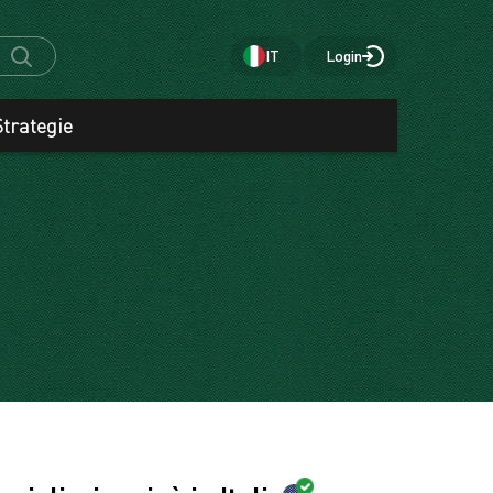
IT
Login
Strategie