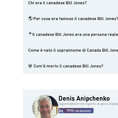
Chi era il canadese Bill Jones?
Canada Bill Jones (1837 circa - 1877) è stato un artista
battello fluviale e tagliatore di carte che operava in C
🌎 Per cosa era famoso il canadese Bill Jones
gioco delle tre carte e per la sua capacità di ingannar
Era famoso per la sua eccezionale abilità nel gioco de
apparire ingenuo e per la sua carriera di successo come
🤵Il canadese Bill Jones era una persona real
dei più grandi truffatori della storia.
I resoconti della sua vita personale sono contraddittor
contemporanei lo descrissero come gentile e caritatev
Come è nato il soprannome di Canada Bill Jon
bisognosi. Questo fa pensare a un personaggio complesso
Ha acquisito il soprannome di "Canada Bill" dopo esser
affinato le sue abilità nel gioco delle tre carte.
💀 Com'è morto il canadese Bill Jones?
Canada Bill Jones morì di tisi (tubercolosi) il 22 ottob
Aveva circa 40 anni.
Denis Anipchenko
Caporedattore ed esperto di gioco d'azz
7990 recensioni