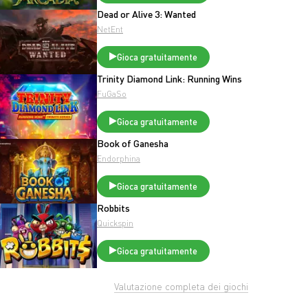
Dead or Alive 3: Wanted
NetEnt
Gioca gratuitamente
Trinity Diamond Link: Running Wins
FuGaSo
Gioca gratuitamente
Book of Ganesha
Endorphina
Gioca gratuitamente
Robbits
Quickspin
Gioca gratuitamente
Valutazione completa dei giochi