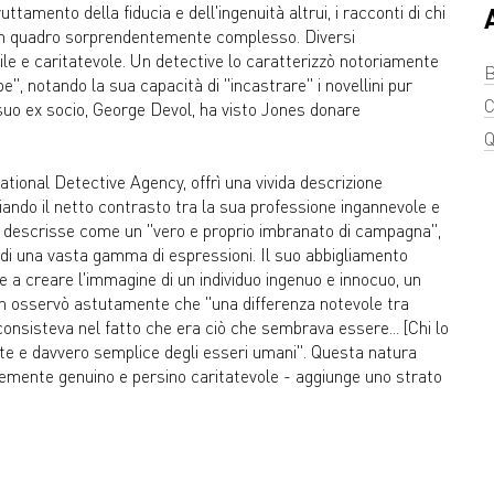
tamento della fiducia e dell'ingenuità altrui, i racconti di chi
 un quadro sorprendentemente complesso. Diversi
e e caritatevole. Un detective lo caratterizzò notoriamente
B
 notando la sua capacità di "incastrare" i novellini pur
C
uo ex socio, George Devol, ha visto Jones donare
Q
tional Detective Agency, offrì una vivida descrizione
ziando il netto contrasto tra la sua professione ingannevole e
 descrisse come un "vero e proprio imbranato di campagna",
 di una vasta gamma di espressioni. Il suo abbigliamento
 a creare l'immagine di un individuo ingenuo e innocuo, un
ton osservò astutamente che "una differenza notevole tra
a consisteva nel fatto che era ciò che sembrava essere... [Chi lo
ente e davvero semplice degli esseri umani". Questa natura
temente genuino e persino caritatevole - aggiunge uno strato