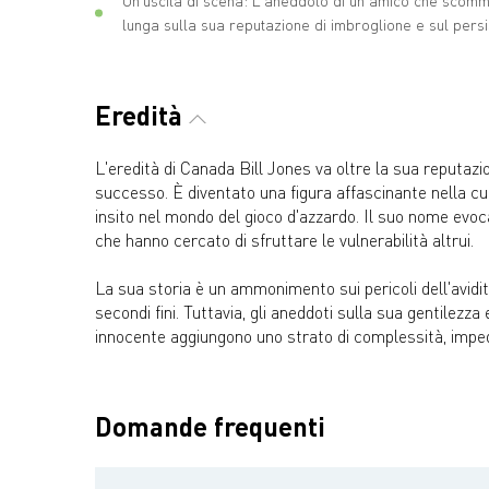
Un'uscita di scena: L'aneddoto di un amico che scomme
lunga sulla sua reputazione di imbroglione e sul pers
Eredità
L'eredità di Canada Bill Jones va oltre la sua reputazio
successo. È diventato una figura affascinante nella cul
insito nel mondo del gioco d'azzardo. Il suo nome evoca im
che hanno cercato di sfruttare le vulnerabilità altrui.
La sua storia è un ammonimento sui pericoli dell'avid
secondi fini. Tuttavia, gli aneddoti sulla sua gentile
innocente aggiungono uno strato di complessità, imped
Domande frequenti