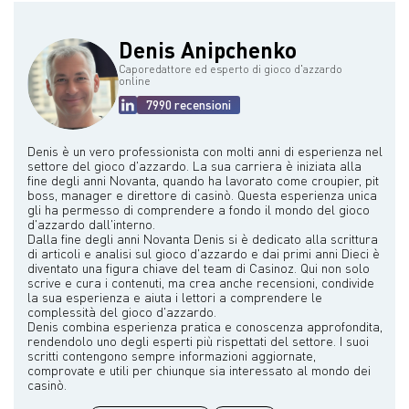
Denis Anipchenko
Caporedattore ed esperto di gioco d'azzardo
online
7990 recensioni
Denis è un vero professionista con molti anni di esperienza nel
settore del gioco d'azzardo. La sua carriera è iniziata alla
fine degli anni Novanta, quando ha lavorato come croupier, pit
boss, manager e direttore di casinò. Questa esperienza unica
gli ha permesso di comprendere a fondo il mondo del gioco
d'azzardo dall'interno.
Dalla fine degli anni Novanta Denis si è dedicato alla scrittura
di articoli e analisi sul gioco d'azzardo e dai primi anni Dieci è
diventato una figura chiave del team di Casinoz. Qui non solo
scrive e cura i contenuti, ma crea anche recensioni, condivide
la sua esperienza e aiuta i lettori a comprendere le
complessità del gioco d'azzardo.
Denis combina esperienza pratica e conoscenza approfondita,
rendendolo uno degli esperti più rispettati del settore. I suoi
scritti contengono sempre informazioni aggiornate,
comprovate e utili per chiunque sia interessato al mondo dei