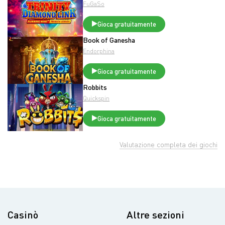
FuGaSo
Gioca gratuitamente
Book of Ganesha
Endorphina
Gioca gratuitamente
Robbits
Quickspin
Gioca gratuitamente
Valutazione completa dei giochi
Casinò
Altre sezioni