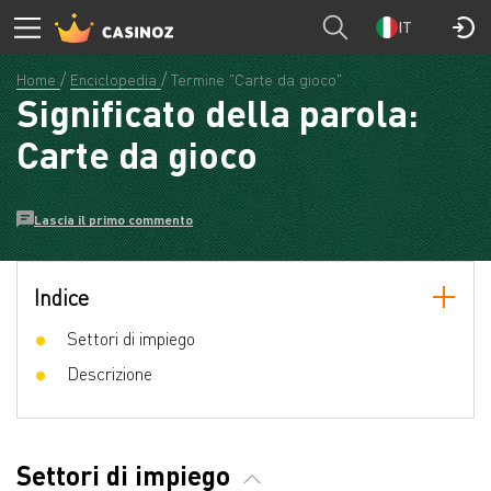
IT
Home
Enciclopedia
Termine "Carte da gioco"
Significato della parola:
Carte da gioco
Lascia il primo commento
Indice
Settori di impiego
Descrizione
Settori di impiego