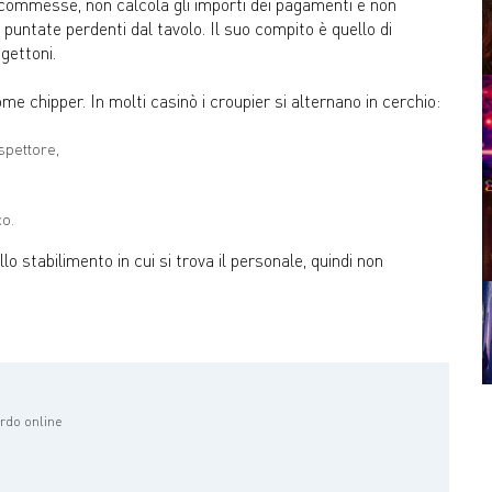
scommesse, non calcola gli importi dei pagamenti e non
e puntate perdenti dal tavolo. Il suo compito è quello di
 gettoni.
me chipper. In molti casinò i croupier si alternano in cerchio:
ispettore,
co.
o stabilimento in cui si trova il personale, quindi non
ardo online