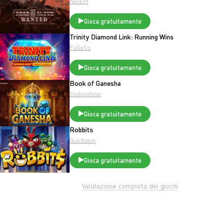
NetEnt
Gioca gratuitamente
Trinity Diamond Link: Running Wins
FuGaSo
Gioca gratuitamente
Book of Ganesha
Endorphina
Gioca gratuitamente
Robbits
Quickspin
Gioca gratuitamente
Valutazione completa dei giochi