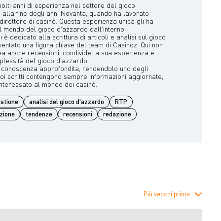
olti anni di esperienza nel settore del gioco
a alla fine degli anni Novanta, quando ha lavorato
irettore di casinò. Questa esperienza unica gli ha
 mondo del gioco d'azzardo dall'interno.
 è dedicato alla scrittura di articoli e analisi sul gioco
iventato una figura chiave del team di Casinoz. Qui non
rea anche recensioni, condivide la sua esperienza e
plessità del gioco d'azzardo.
 conoscenza approfondita, rendendolo uno degli
 suoi scritti contengono sempre informazioni aggiornate,
stione
analisi del gioco d'azzardo
RTP
zione
tendenze
recensioni
redazione
Più vecchi prima