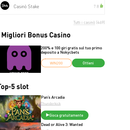
Casinò Stake
7.8
Tutti i casinò
(469)
I Migliori Bonus Casino
200% e 100 giri gratis sul tuo primo
deposito a Nokycbets
WIN200
Ottieni
Top-5 slot
Pan’s Arcadia
Thunderkick
Gioca gratuitamente
Dead or Alive 3: Wanted