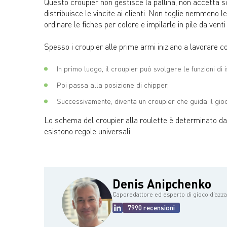
Questo croupier non gestisce la pallina, non accetta 
distribuisce le vincite ai clienti. Non toglie nemmeno l
ordinare le fiches per colore e impilarle in pile da venti
Spesso i croupier alle prime armi iniziano a lavorare co
In primo luogo, il croupier può svolgere le funzioni di 
Poi passa alla posizione di chipper,
Successivamente, diventa un croupier che guida il gio
Lo schema del croupier alla roulette è determinato dall
esistono regole universali.
Denis Anipchenko
Caporedattore ed esperto di gioco d'azz
7990 recensioni