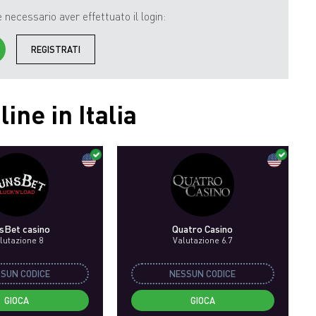
necessario aver effettuato il login:
REGISTRATI
ine in Italia
sBet casino
Quatro Casino
lutazione 8
Valutazione 6.7
SUN CODICE
NESSUN CODICE
GIOCA
GIOCA