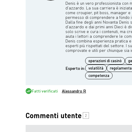
Denis è un vero professionista con m
d'azzardo. La sua carriera è iniziat
come croupier, pit boss, manager e d
permesso di comprendere a fondo il
Dalla fine degli anni Novanta Denis si
d'azzardo e dai primi anni Dieci è d
solo scrive e cura i contenuti, ma c
aiuta i lettori a comprendere le com
Denis combina esperienza pratica e
esperti più rispettati del settore. I
operazioni di casinò
ge
Esperto in:
volatilità
regolamenta
competenza
Fatti verificati
Alessandro R
Commenti utente
2