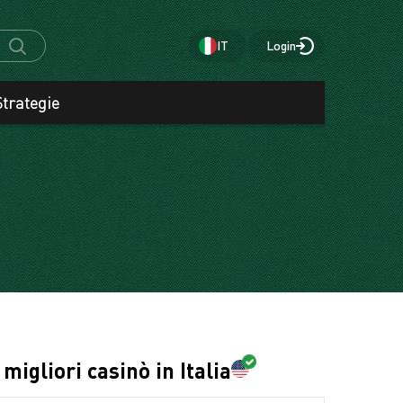
IT
Login
Strategie
I migliori casinò in Italia