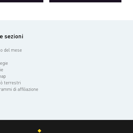
e sezioni
no del mese
egie
ie
map
ò terrestri
ammi di affiliazione