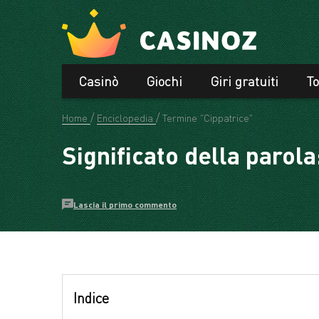
Casinò
Giochi
Giri gratuiti
To
Home
Enciclopedia
Termine "Cippatrice"
Significato della parola
Lascia il primo commento
Indice