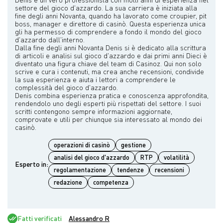
settore del gioco d'azzardo. La sua carriera è iniziata alla
fine degli anni Novanta, quando ha lavorato come croupier, pit
boss, manager e direttore di casinò. Questa esperienza unica
gli ha permesso di comprendere a fondo il mondo del gioco
d'azzardo dall'interno.
Dalla fine degli anni Novanta Denis si è dedicato alla scrittura
di articoli e analisi sul gioco d'azzardo e dai primi anni Dieci è
diventato una figura chiave del team di Casinoz. Qui non solo
scrive e cura i contenuti, ma crea anche recensioni, condivide
la sua esperienza e aiuta i lettori a comprendere le
complessità del gioco d'azzardo.
Denis combina esperienza pratica e conoscenza approfondita,
rendendolo uno degli esperti più rispettati del settore. I suoi
scritti contengono sempre informazioni aggiornate,
comprovate e utili per chiunque sia interessato al mondo dei
operazioni di casinò
gestione
analisi del gioco d'azzardo
RTP
volatilità
Esperto in:
regolamentazione
tendenze
recensioni
redazione
competenza
Fatti verificati
Alessandro R