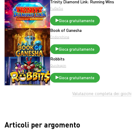
Trinity Diamond Link: Running Wins
FuGaSo
Gioca gratuitamente
Book of Ganesha
Endorphina
Gioca gratuitamente
Robbits
Quickspin
Gioca gratuitamente
Valutazione completa dei giochi
Articoli per argomento