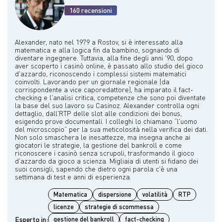
160 recensioni
Alexander, nato nel 1979 a Rostov, si è interessato alla
matematica e alla logica fin da bambino, sognando di
diventare ingegnere. Tuttavia, alla fine degli anni '90, dopo
aver scoperto i casinò online, è passato allo studio del gioco
d'azzardo, riconoscendo i complessi sistemi matematici
coinvolti. Lavorando per un giornale regionale (da
corrispondente a vice caporedattore), ha imparato il fact-
checking e l'analisi critica, competenze che sono poi diventate
la base del suo lavoro su Casinoz. Alexander controlla ogni
dettaglio, dall'RTP delle slot alle condizioni dei bonus,
esigendo prove documentali. I colleghi lo chiamano “l'uomo
del microscopio” per la sua meticolosità nella verifica dei dati.
Non solo smaschera le inesattezze, ma insegna anche ai
giocatori le strategie, la gestione del bankroll e come
riconoscere i casinò senza scrupoli, trasformando il gioco
d'azzardo da gioco a scienza. Migliaia di utenti si fidano dei
suoi consigli, sapendo che dietro ogni parola c'è una
Matematica
dispersione
volatilità
RTP
licenze
strategie di scommessa
Esperto in:
gestione del bankroll
fact-checking