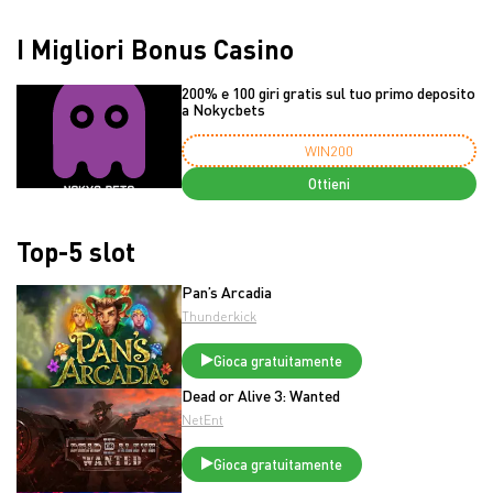
I Migliori Bonus Casino
200% e 100 giri gratis sul tuo primo deposito
a Nokycbets
WIN200
Ottieni
Top-5 slot
Pan’s Arcadia
Thunderkick
Gioca gratuitamente
Dead or Alive 3: Wanted
NetEnt
Gioca gratuitamente