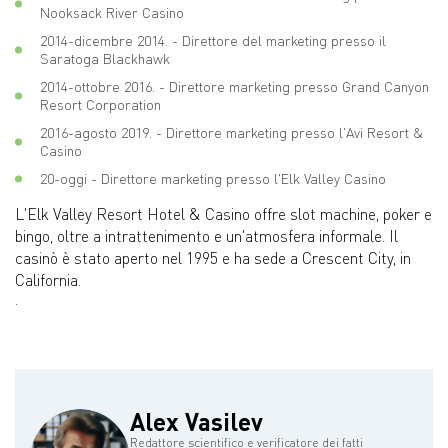
Nooksack River Casino
2014-dicembre 2014. - Direttore del marketing presso il
Saratoga Blackhawk
2014-ottobre 2016. - Direttore marketing presso Grand Canyon
Resort Corporation
2016-agosto 2019. - Direttore marketing presso l'Avi Resort &
Casino
20-oggi - Direttore marketing presso l'Elk Valley Casino
L'Elk Valley Resort Hotel & Casino offre slot machine, poker e
bingo, oltre a intrattenimento e un'atmosfera informale. Il
casinò è stato aperto nel 1995 e ha sede a Crescent City, in
California.
.
Alex Vasilev
Redattore scientifico e verificatore dei fatti