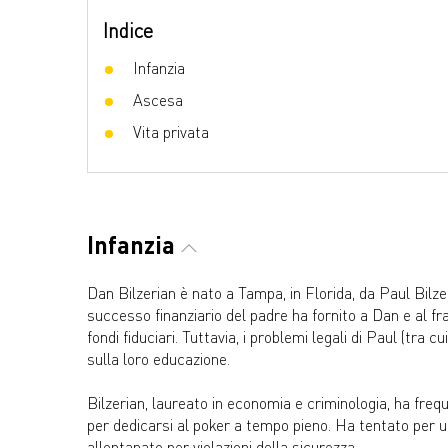
Indice
Infanzia
Ascesa
Vita privata
Infanzia
Dan Bilzerian è nato a Tampa, in Florida, da Paul Bilzeri
successo finanziario del padre ha fornito a Dan e al fra
fondi fiduciari. Tuttavia, i problemi legali di Paul (tra
sulla loro educazione.
Bilzerian, laureato in economia e criminologia, ha freq
per dedicarsi al poker a tempo pieno. Ha tentato per
allontanato per violazioni della sicurezza.