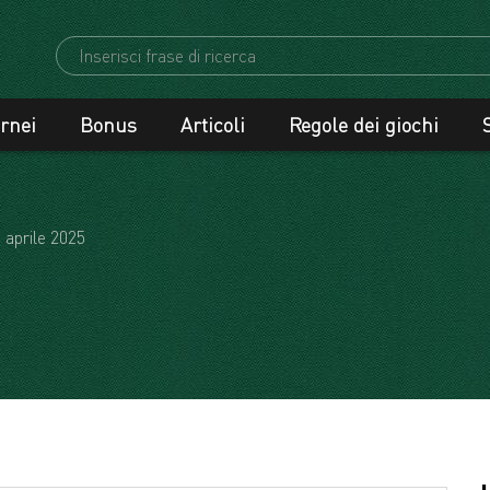
rnei
Bonus
Articoli
Regole dei giochi
 aprile 2025