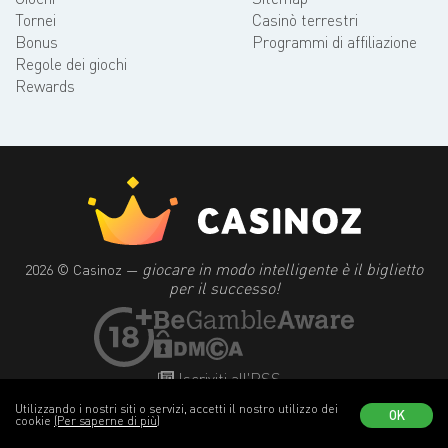
Tornei
Casinò terrestri
Bonus
Programmi di affiliazione
Regole dei giochi
Rewards
giocare in modo intelligente è il biglietto
2026 © Casinoz —
per il successo!
Iscriviti all'RSS
Utilizzando i nostri siti o servizi, accetti il nostro utilizzo dei
OK
cookie
(Per saperne di più)