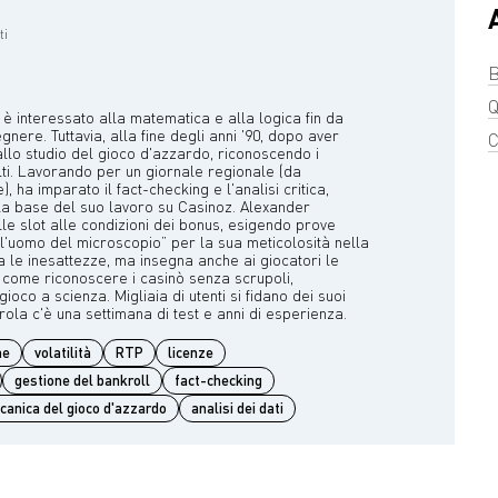
ti
B
Q
 è interessato alla matematica e alla logica fin da
ere. Tuttavia, alla fine degli anni '90, dopo aver
C
allo studio del gioco d'azzardo, riconoscendo i
lti. Lavorando per un giornale regionale (da
 ha imparato il fact-checking e l'analisi critica,
la base del suo lavoro su Casinoz. Alexander
lle slot alle condizioni dei bonus, esigendo prove
“l'uomo del microscopio” per la sua meticolosità nella
a le inesattezze, ma insegna anche ai giocatori le
e come riconoscere i casinò senza scrupoli,
oco a scienza. Migliaia di utenti si fidano dei suoi
ne
volatilità
RTP
licenze
gestione del bankroll
fact-checking
anica del gioco d'azzardo
analisi dei dati