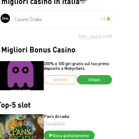
I migliori casinò in Italia
Casinò Stake
7.8
Tutti i casinò
(469)
I Migliori Bonus Casino
200% e 100 giri gratis sul tuo primo
deposito a Nokycbets
WIN200
Ottieni
Top-5 slot
Pan’s Arcadia
Thunderkick
Gioca gratuitamente