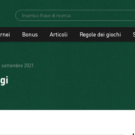
rnei
Bonus
Articoli
Regole dei giochi
17 settembre 2021
gi