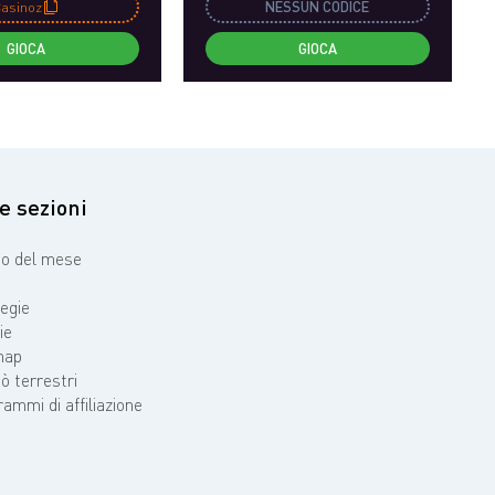
asinoz
NESSUN CODICE
GIOCA
GIOCA
e sezioni
no del mese
egie
ie
map
ò terrestri
ammi di affiliazione