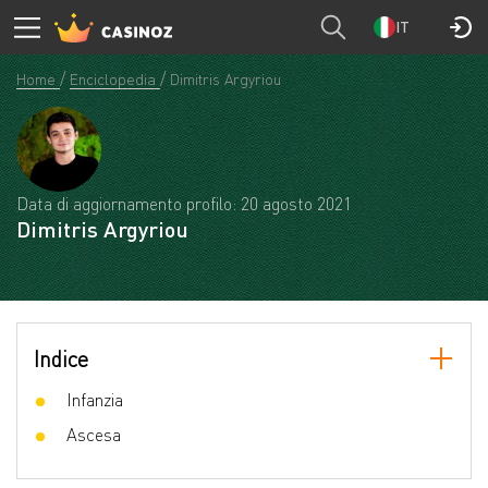
IT
Home
Enciclopedia
Dimitris Argyriou
Data di aggiornamento profilo: 20 agosto 2021
Dimitris Argyriou
Indice
Infanzia
Ascesa