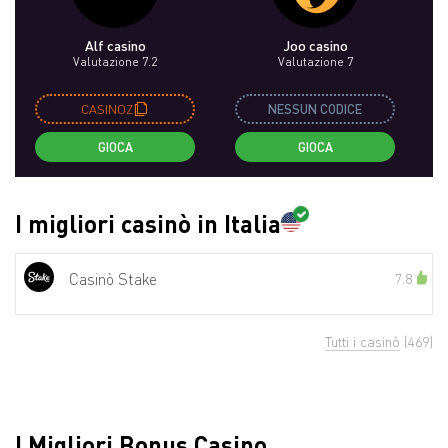
Alf casino
Joo casino
Valutazione 7.2
Valutazione 7
CASINOZ
NESSUN CODICE
GIOCA
GIOCA
I migliori casinò in Italia
Casinò Stake
7.8
Tutti i casinò
(469)
I Migliori Bonus Casino