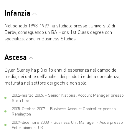
Infanzia
Nel periodo 1993-1997 ha studiato presso l'Università di
Derby, conseguendo un BA Hons 1st Class degree con
specializzazione in Business Studies.
Ascesa
Dylan Slaney ha più di 15 anni di esperienza nel campo dei
media, dei dati e dell'analisi, dei prodotti e della consulenza,
maturata nel settore dei giochi e non solo.
2002-marzo 2005. - Senior National Account Manager presso
Sara Lee
2005-Ottobre 2007. - Business Account Controller presso
Remington
2007-dicembre 2008. - Business Unit Manager - Asda presso
Entertainment UK