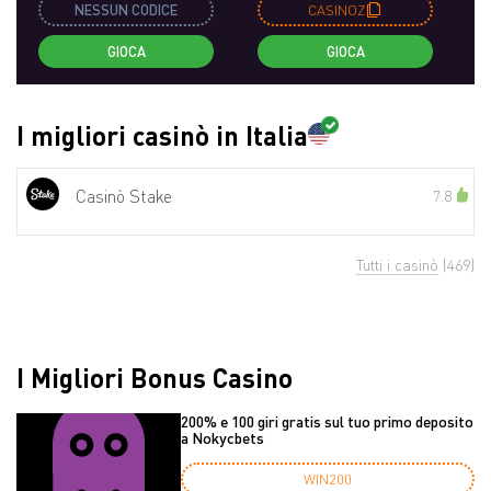
NESSUN CODICE
CASINOZ
GIOCA
GIOCA
I migliori casinò in Italia
Casinò Stake
7.8
Tutti i casinò
(469)
I Migliori Bonus Casino
200% e 100 giri gratis sul tuo primo deposito
a Nokycbets
WIN200