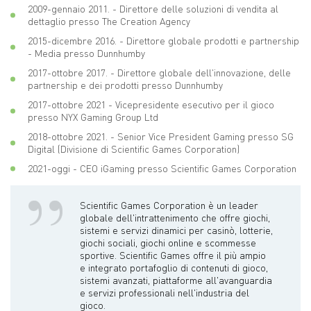
2009-gennaio 2011. - Direttore delle soluzioni di vendita al
dettaglio presso The Creation Agency
2015-dicembre 2016. - Direttore globale prodotti e partnership
- Media presso Dunnhumby
2017-ottobre 2017. - Direttore globale dell'innovazione, delle
partnership e dei prodotti presso Dunnhumby
2017-ottobre 2021 - Vicepresidente esecutivo per il gioco
presso NYX Gaming Group Ltd
2018-ottobre 2021. - Senior Vice President Gaming presso SG
Digital (Divisione di Scientific Games Corporation)
2021-oggi - CEO iGaming presso Scientific Games Corporation
Scientific Games Corporation è un leader
globale dell'intrattenimento che offre giochi,
sistemi e servizi dinamici per casinò, lotterie,
giochi sociali, giochi online e scommesse
sportive. Scientific Games offre il più ampio
e integrato portafoglio di contenuti di gioco,
sistemi avanzati, piattaforme all'avanguardia
e servizi professionali nell'industria del
gioco.