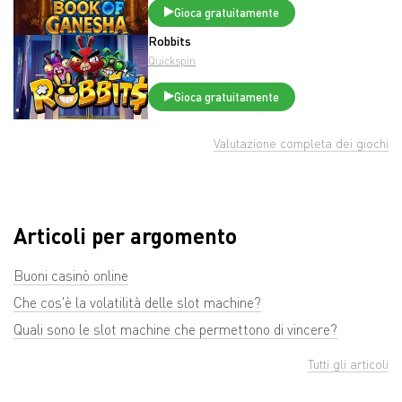
Gioca gratuitamente
Robbits
Quickspin
Gioca gratuitamente
Valutazione completa dei giochi
Articoli per argomento
Buoni casinò online
Che cos'è la volatilità delle slot machine?
Quali sono le slot machine che permettono di vincere?
Tutti gli articoli