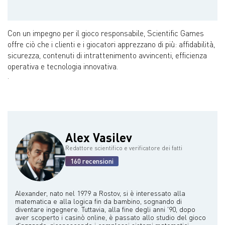
Con un impegno per il gioco responsabile, Scientific Games
offre ciò che i clienti e i giocatori apprezzano di più: affidabilità,
sicurezza, contenuti di intrattenimento avvincenti, efficienza
operativa e tecnologia innovativa.
.
Alex Vasilev
Redattore scientifico e verificatore dei fatti
160 recensioni
Alexander, nato nel 1979 a Rostov, si è interessato alla
matematica e alla logica fin da bambino, sognando di
diventare ingegnere. Tuttavia, alla fine degli anni '90, dopo
aver scoperto i casinò online, è passato allo studio del gioco