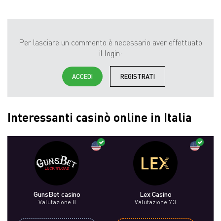
Per lasciare un commento è necessario aver effettuato
il login:
ACCEDI
REGISTRATI
Interessanti casinò online in Italia
GunsBet casino
Lex Casino
Valutazione 8
Valutazione 7.3