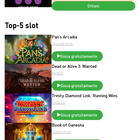
Ottieni
Top-5 slot
Pan’s Arcadia
Thunderkick
Gioca gratuitamente
Dead or Alive 3: Wanted
NetEnt
Gioca gratuitamente
Trinity Diamond Link: Running Wins
FuGaSo
Gioca gratuitamente
Book of Ganesha
Endorphina