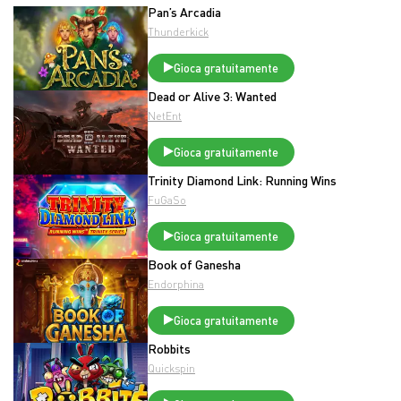
Pan’s Arcadia
Thunderkick
Gioca gratuitamente
Dead or Alive 3: Wanted
NetEnt
Gioca gratuitamente
Trinity Diamond Link: Running Wins
FuGaSo
Gioca gratuitamente
Book of Ganesha
Endorphina
Gioca gratuitamente
Robbits
Quickspin