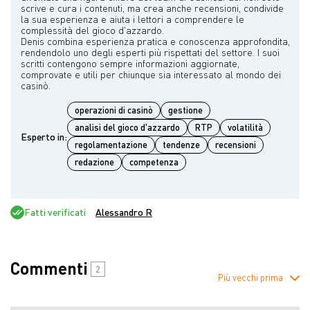
scrive e cura i contenuti, ma crea anche recensioni, condivide
la sua esperienza e aiuta i lettori a comprendere le
complessità del gioco d'azzardo.
Denis combina esperienza pratica e conoscenza approfondita,
rendendolo uno degli esperti più rispettati del settore. I suoi
scritti contengono sempre informazioni aggiornate,
comprovate e utili per chiunque sia interessato al mondo dei
operazioni di casinò
gestione
analisi del gioco d'azzardo
RTP
volatilità
Esperto in:
regolamentazione
tendenze
recensioni
redazione
competenza
Fatti verificati
Alessandro R
Commenti
2
Più vecchi prima