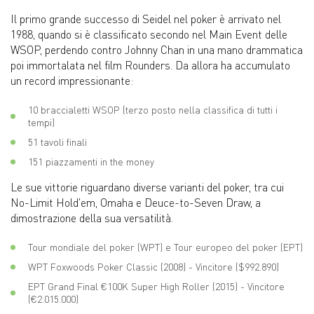
Il primo grande successo di Seidel nel poker è arrivato nel
1988, quando si è classificato secondo nel Main Event delle
WSOP, perdendo contro Johnny Chan in una mano drammatica
poi immortalata nel film Rounders. Da allora ha accumulato
un record impressionante:
10 braccialetti WSOP (terzo posto nella classifica di tutti i
tempi)
51 tavoli finali
151 piazzamenti in the money
Le sue vittorie riguardano diverse varianti del poker, tra cui
No-Limit Hold'em, Omaha e Deuce-to-Seven Draw, a
dimostrazione della sua versatilità.
Tour mondiale del poker (WPT) e Tour europeo del poker (EPT)
WPT Foxwoods Poker Classic (2008) - Vincitore ($992.890)
EPT Grand Final €100K Super High Roller (2015) - Vincitore
(€2.015.000)