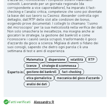
coinvolti. Lavorando per un giornale regionale (da
corrispondente a vice caporedattore), ha imparato il fact-
checking e l'analisi critica, competenze che sono poi diventate
la base del suo lavoro su Casinoz. Alexander controlla ogni
dettaglio, dall'RTP delle slot alle condizioni dei bonus,
esigendo prove documentali. I colleghi lo chiamano “l'uomo
del microscopio” per la sua meticolosità nella verifica dei dati.
Non solo smaschera le inesattezze, ma insegna anche ai
giocatori le strategie, la gestione del bankroll e come
riconoscere i casinò senza scrupoli, trasformando il gioco
d'azzardo da gioco a scienza. Migliaia di utenti si fidano dei
suoi consigli, sapendo che dietro ogni parola c'è una
Matematica
dispersione
volatilità
RTP
licenze
strategie di scommessa
Esperto in:
gestione del bankroll
fact-checking
etica giornalistica
meccanica del gioco d'azzardo
analisi dei dati
Fatti verificati
Alessandro R