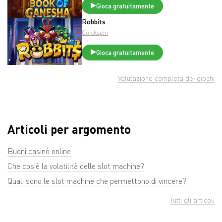
Gioca gratuitamente
Robbits
Quickspin
Gioca gratuitamente
Valutazione completa dei giochi
Articoli per argomento
Buoni casinò online
Che cos'è la volatilità delle slot machine?
Quali sono le slot machine che permettono di vincere?
Tutti gli articoli