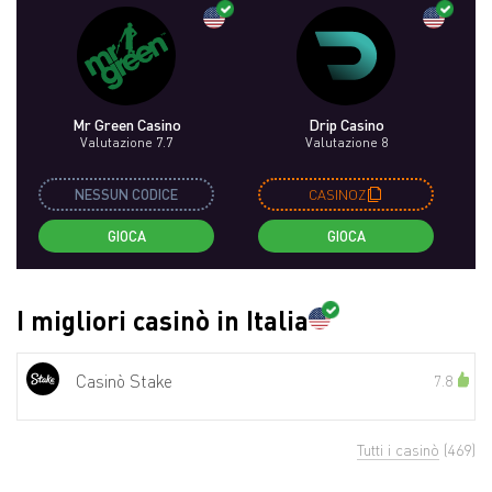
Mr Green Casino
Drip Casino
Valutazione 7.7
Valutazione 8
NESSUN CODICE
CASINOZ
GIOCA
GIOCA
I migliori casinò in Italia
Casinò Stake
7.8
Tutti i casinò
(469)