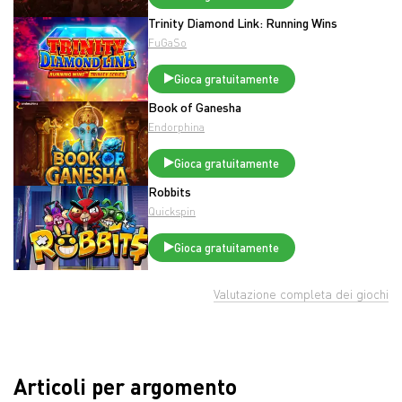
Trinity Diamond Link: Running Wins
FuGaSo
Gioca gratuitamente
Book of Ganesha
Endorphina
Gioca gratuitamente
Robbits
Quickspin
Gioca gratuitamente
Valutazione completa dei giochi
Articoli per argomento