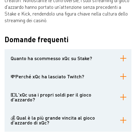
creatori. Nonostante le controversie, i suoi streaming di gioco
d'azzardo hanno portato un'attenzione senza precedenti a
Stake e Kick, rendendolo una figura chiave nella cultura dello
streaming dei casinò.
Domande frequenti
Quanto ha scommesso xQc su Stake?
xQc ha scommesso oltre 2,9 miliardi di dollari su Stake, con 1,1
milioni di scommesse piazzate.
💸Perché xQc ha lasciato Twitch?
Ha firmato un accordo da 100 milioni di dollari con Kick, che gli
consente di trasmettere più liberamente contenuti di gioco
💵L'xQc usa i propri soldi per il gioco
d'azzardo.
d'azzardo?
Probabilmente no-Stake sponsorizza le sue scommesse ad alta
quota, poiché le sue puntate superano i limiti standard dei
💰 Qual è la più grande vincita al gioco
giocatori.
d'azzardo di xQc?
Un milione di dollari su Stake, vinto mentre era in bagno.