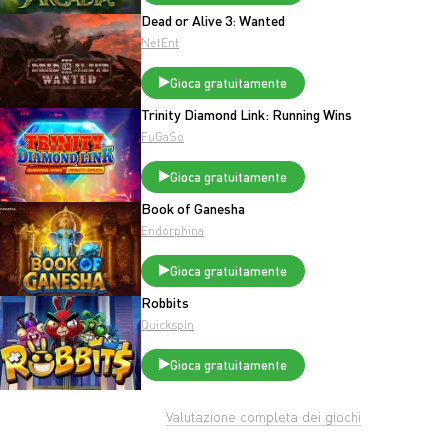
Dead or Alive 3: Wanted
NetEnt
Gioca gratuitamente
Trinity Diamond Link: Running Wins
FuGaSo
Gioca gratuitamente
Book of Ganesha
Endorphina
Gioca gratuitamente
Robbits
Quickspin
Gioca gratuitamente
Valutazione completa dei giochi