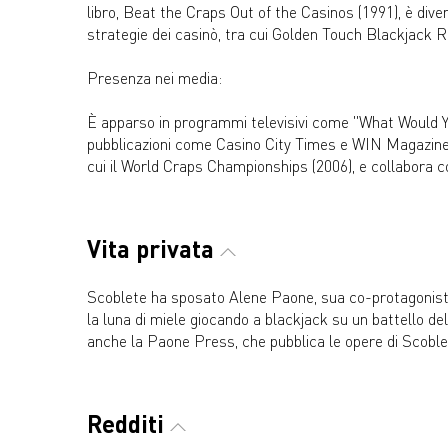
libro, Beat the Craps Out of the Casinos (1991), è divent
strategie dei casinò, tra cui Golden Touch Blackjack 
Presenza nei media:
È apparso in programmi televisivi come "What Would You
pubblicazioni come Casino City Times e WIN Magazine. 
cui il World Craps Championships (2006), e collabora
Vita privata
Scoblete ha sposato Alene Paone, sua co-protagonista
la luna di miele giocando a blackjack su un battello d
anche la Paone Press, che pubblica le opere di Scoble
Redditi