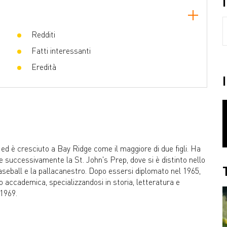
Redditi
Fatti interessanti
Eredità
ed è cresciuto a Bay Ridge come il maggiore di due figli. Ha
 successivamente la St. John's Prep, dove si è distinto nello
aseball e la pallacanestro. Dopo essersi diplomato nel 1965,
io accademica, specializzandosi in storia, letteratura e
 1969.