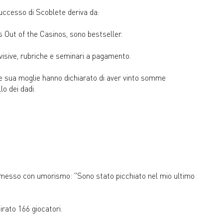
 successo di Scoblete deriva da:
aps Out of the Casinos, sono bestseller.
evisive, rubriche e seminari a pagamento.
i e sua moglie hanno dichiarato di aver vinto somme
lo dei dadi.
ammesso con umorismo: "Sono stato picchiato nel mio ultimo
irato 166 giocatori.