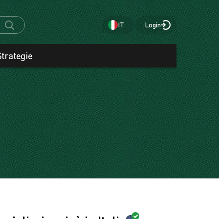
IT
Login
Strategie