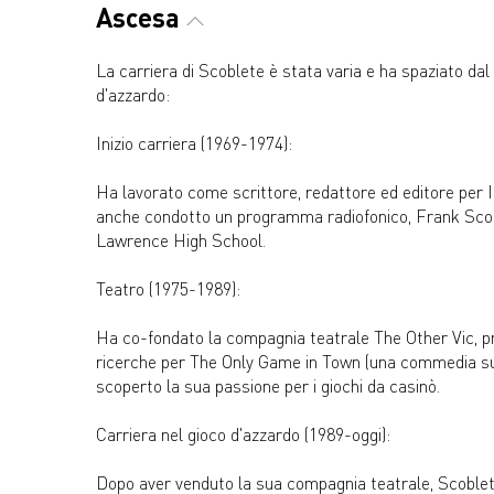
Ascesa
La carriera di Scoblete è stata varia e ha spaziato dal 
d'azzardo:
Inizio carriera (1969-1974):
Ha lavorato come scrittore, redattore ed editore per I
anche condotto un programma radiofonico, Frank Scoble
Lawrence High School.
Teatro (1975-1989):
Ha co-fondato la compagnia teatrale The Other Vic, pr
ricerche per The Only Game in Town (una commedia sul 
scoperto la sua passione per i giochi da casinò.
Carriera nel gioco d'azzardo (1989-oggi):
Dopo aver venduto la sua compagnia teatrale, Scoblete s