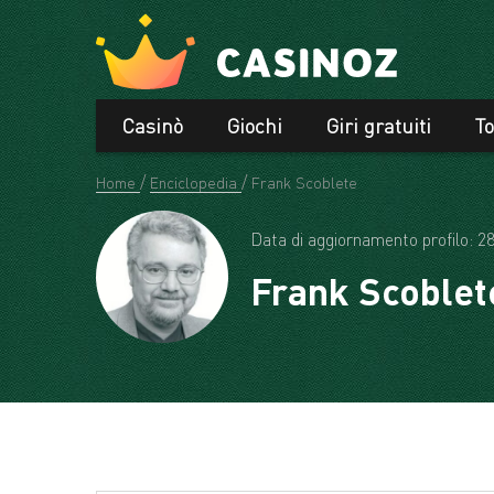
Casinò
Giochi
Giri gratuiti
To
Home
Enciclopedia
Frank Scoblete
Data di aggiornamento profilo: 28
Frank Scoblet