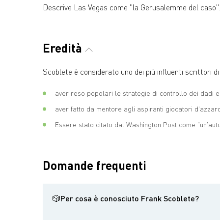
Descrive Las Vegas come "la Gerusalemme del caso"
Eredità
Scoblete è considerato uno dei più influenti scrittori di
aver reso popolari le strategie di controllo dei dadi e
aver fatto da mentore agli aspiranti giocatori d'azzard
Essere stato citato dal Washington Post come "un'auto
Domande frequenti
🎲Per cosa è conosciuto Frank Scoblete?
Scoblete è famoso per la sua esperienza nel craps e nel 