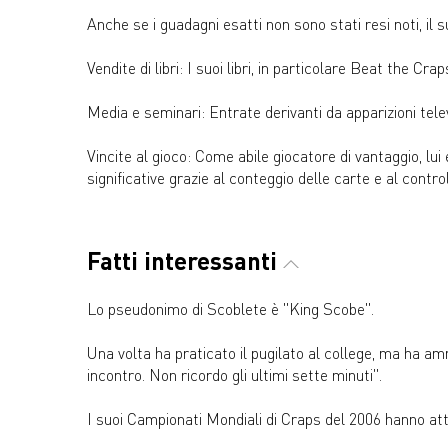
Anche se i guadagni esatti non sono stati resi noti, il
Vendite di libri: I suoi libri, in particolare Beat the Cr
Media e seminari: Entrate derivanti da apparizioni tel
Vincite al gioco: Come abile giocatore di vantaggio, lu
significative grazie al conteggio delle carte e al control
Fatti interessanti
Lo pseudonimo di Scoblete è "King Scobe".
Una volta ha praticato il pugilato al college, ma ha 
incontro. Non ricordo gli ultimi sette minuti".
I suoi Campionati Mondiali di Craps del 2006 hanno att