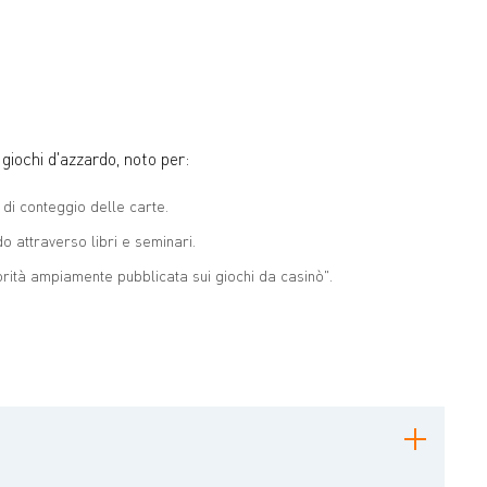
.
 giochi d'azzardo, noto per:
 di conteggio delle carte.
o attraverso libri e seminari.
rità ampiamente pubblicata sui giochi da casinò".
blackjack, per i suoi libri bestseller e per i suoi contributi