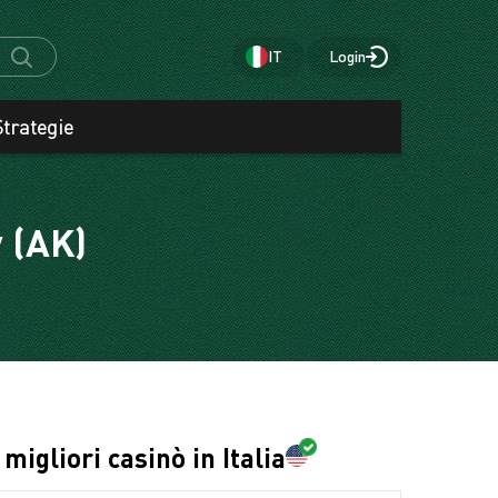
IT
Login
Strategie
v (AK)
I migliori casinò in Italia