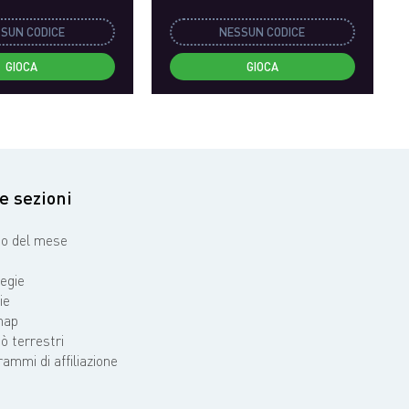
SUN CODICE
NESSUN CODICE
GIOCA
GIOCA
e sezioni
no del mese
egie
ie
map
ò terrestri
ammi di affiliazione