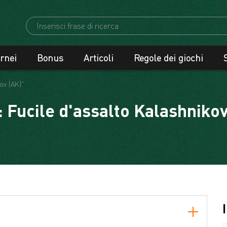
rnei
Bonus
Articoli
Regole dei giochi
ov (AK)"
: Fucile d'assalto Kalashniko