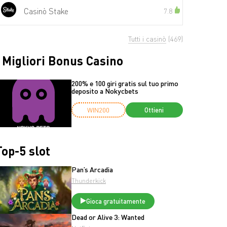
Casinò Stake
7.8
Tutti i casinò
(469)
I Migliori Bonus Casino
200% e 100 giri gratis sul tuo primo
deposito a Nokycbets
WIN200
Ottieni
Top-5 slot
Pan’s Arcadia
Thunderkick
Gioca gratuitamente
Dead or Alive 3: Wanted