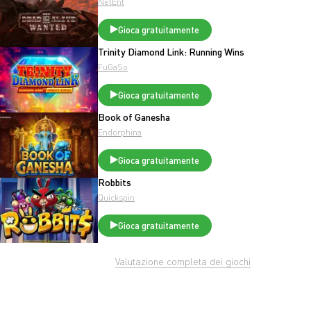
NetEnt
Gioca gratuitamente
Trinity Diamond Link: Running Wins
FuGaSo
Gioca gratuitamente
Book of Ganesha
Endorphina
Gioca gratuitamente
Robbits
Quickspin
Gioca gratuitamente
Valutazione completa dei giochi