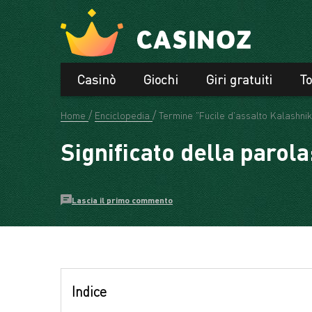
Casinò
Giochi
Giri gratuiti
To
Home
Enciclopedia
Termine "Fucile d'assalto Kalashnik
Significato della parola
Lascia il primo commento
Indice