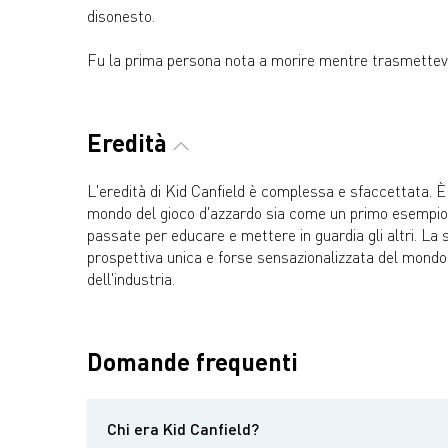
disonesto.
Fu la prima persona nota a morire mentre trasmetteva
Eredità
L'eredità di Kid Canfield è complessa e sfaccettata. È 
mondo del gioco d'azzardo sia come un primo esempio 
passate per educare e mettere in guardia gli altri. La 
prospettiva unica e forse sensazionalizzata del mondo 
dell'industria.
Domande frequenti
Chi era Kid Canfield?