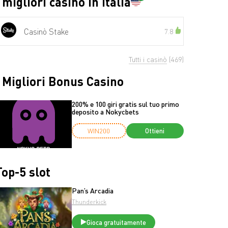
I migliori casinò in Italia
Casinò Stake
7.8
Tutti i casinò
(469)
I Migliori Bonus Casino
200% e 100 giri gratis sul tuo primo
deposito a Nokycbets
WIN200
Ottieni
Top-5 slot
Pan’s Arcadia
Thunderkick
Gioca gratuitamente