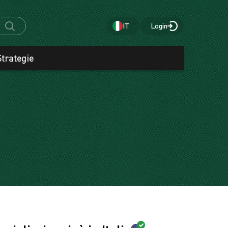
IT
Login
Strategie