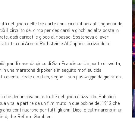
ilità nel gioco delle tre carte con i circhi itineranti, ingannando
ciò il circuito del circo per dedicarsi a giochi ad alta posta in
nate, dadi caricati e gioco al ribasso. Sosteneva di aver
vita, tra cui Arnold Rothstein e Al Capone, arrivando a
più grandi case da gioco di San Francisco. Un punto di svolta,
 in una maratona di poker e in seguito morì suicida,
esto evento, reale o mitico, segnò il suo passaggio da giocatore
oli che denunciavano le truffe del gioco d'azzardo. Pubblicò
sua vita, a partire da un film muto in due bobine del 1912 che
rafici continuarono per tutti gli anni Dieci e culminarono in un
field, the Reform Gambler.