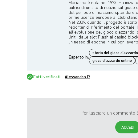
Marianna è nata nel 1973. Ha iniziat
autrici di un sito di notizie sul gio
del periodo di massimo splendore del
prime licenze europee ai club clandes
Nel 2009, quando il progetto è stato
reporter di riferimento del portale. I
all'evoluzione del gioco d'azzardo: d
Uniti, dalle slot Flash ai casinò bloc
storia del gioco d'azzardo
Esperto in:
gioco d'azzardo online
Fatti verificati
Alessandro R
Per lasciare un commento è 
ACCEDI