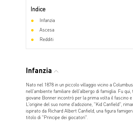
Indice
Infanzia
Ascesa
Redditi
Infanzia
Nato nel 1878 in un piccolo villaggio vicino a Columbus,
nell'ambiente familiare dell'albergo di famiglia. Fu qui,
giovane Bonner incontrò per la prima volta il fascino e i
L'origine del suo nome d'adozione, "Kid Canfield", rima
ispirato da Richard Albert Canfield, una figura famiger
titolo di "Principe dei giocatori".