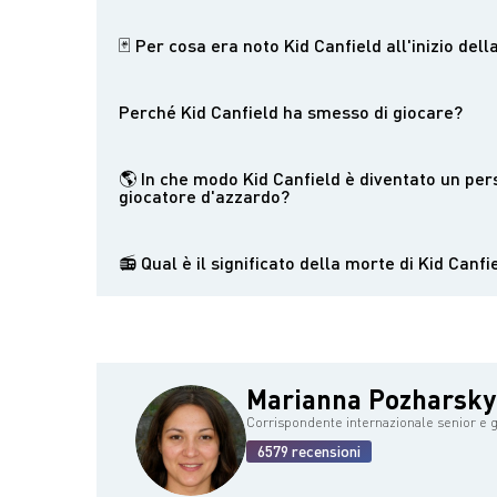
Kid Canfield, nato George Washington Bonner, è stato 
si è ravveduto ed è diventato una figura pubblica che de
🃏 Per cosa era noto Kid Canfield all'inizio dell
attraverso spettacoli e film di vaudeville.
All'inizio della sua carriera, Canfield era noto per la su
competenza in varie tecniche di imbroglio, tra cui i dad
Perché Kid Canfield ha smesso di giocare?
gestito partite fisse di Monte a tre carte nei circhi.
Secondo il suo racconto, Canfield cessò la sua carriera
aveva perso una somma significativa di denaro in una p
🌎 In che modo Kid Canfield è diventato un per
giocatore d'azzardo?
fratello separato, una rivelazione che lo colpì profond
Dopo la sua presunta riforma, Canfield girò il circuito
esperienze di gioco d'azzardo e dimostrava i suoi metod
📻 Qual è il significato della morte di Kid Canfi
film muti che descrivevano la sua vita e mettevano in 
La morte di Kid Canfield fu notevole perché collassò 
trasmissione radiofonica, diventando la prima persona
furono una condanna del gioco d'azzardo.
Marianna Pozharsky
Corrispondente internazionale senior e g
6579 recensioni