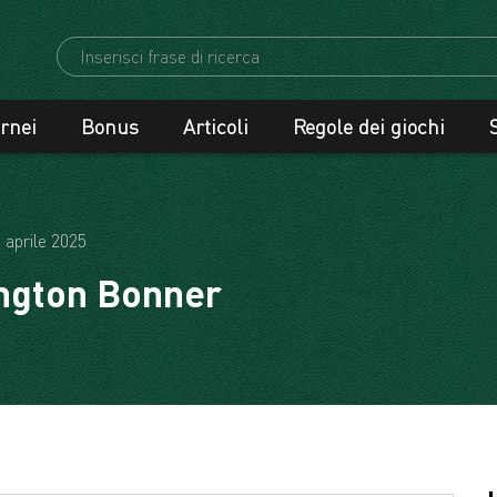
rnei
Bonus
Articoli
Regole dei giochi
 aprile 2025
ngton Bonner